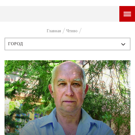
ГОРОДСКОЙ ПОРТАЛ
Главная
Чтиво
НОВОСТИ
ГОРОД
ВОПРОС НЕДЕЛИ
ВСЕ ПУБЛИКАЦИИ
ПРЕМЬЕРА
ИСТОРИЯ
ТАМ И ТУТ
ПЕРСОНЫ
СТИЛЬ ЖИЗНИ
СТИЛЬ
ХАЙП
ЧТИВО
ЧЕЛОВЕК ОСОБЕННЫЙ
КУЛЬТ ЕДЫ
АФИША