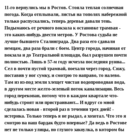
11-го вернулись мы в Ростов. Стояла теплая солнечная
погода. Когда отплывали, листья на тополях набережной
только распускались, теперь деревья давали тень.
Подымаюсь от речного вокзала к остановке трамвая -
это каких-нибудь двести метров. У Ростова судьба не
лучше бывшего Сталинграда. Два раза его сдавали
немцам, два раза брали с боем. Центр города, начиная от
вокзала и до Театральной площади, был разрушен почти
полностью. Лишь в 57-м году исчезла последняя руина...
Сел в почти пустой трамвай, поехали через город. Сижу,
поставив у ног сумку, и смотрю то направо, то налево.
Там из из-под земли хлещет чистая водопроводная вода,
в другом месте желто-зеленый поток канализации. Весь
город перекопан, потому что в каждом квартале что-
нибудь строят или пристраивают... И вдруг со мной
сделалась новая - второй раз в течении трех дней! -
истерика. Только теперь я не рыдал, а хохотал. Что это я
смотрю на наш бардак будто впервые? Да ведь в Ростове
нет не только улицы, но глухого закоулка, в котором бы