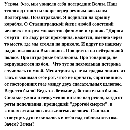
Утром, 9-го, мы увидели себя посередине Волги. Наш
теплоход стоял на якоре перед речным вокзалом
Волгограда. Позавтракали. Я поднялся на крышу
корабля. О Сталинградской битве любой советский
человек смотрел множество фильмов и хроник. "Дорога
смерти" по льду реки проходила, кажется, именно через
то место, где мы стояли на приколе. И вдруг по нашему
радио включили Высоцкого. Про цветы на нейтральной
полосе. Про штрафные батальоны. Про товарища, не
вернувшегося из боя... Что тут за похмельная истерика
случилась со мной. Меня трясло, слезы градом лились из
глаз, я зажимал себе рот, чтоб не кричать, спрятавшись
от посторонних глаз между двух спасательных шлюпок.
Ведь это было! Ведь это безумие действительно было...
Сколько ужаса и недоумения витало над рекой, когда от
роты пополнения, прошедшей "дорогой смерти", в
живых оставалось пять-восемь человек. Сколько
стонущих душ взвивалось в небо над гиблым местом.
Зачем? Зачем?