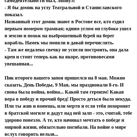
самодеятельности был, ляпнул:
- Я бы домик на углу Театральной и Станиславского
показал.
Названный этот домик знают в Ростове все, кто ездил
первым номером трамвая; одним углом он глубоко ушел
в землю и похож на выброшенный бурей на берег
корабль. Намек мы поняли и давай перечислять.
- Там же недалеко свечку не успели построить, она дала
крен и стоит теперь как на якоре, противовесами
увешанная...
Пик второго нашего запоя пришелся на 8 мая. Можно
сказать, День Победы, 9 Мая, мы праздновали 8-го. И
снова была война, война... Какой там героизм! Какая
вера в победу и прочий бред! Просто деться было некуда.
Или ты жив и воюешь, или мертв и если тебя похоронят
в братской могиле и дадут над ней залп - это, считай, тебе
здорово повезло. А те, кто начинал мечтать о победе и
мирной жизни, обязательно погибали. На войне о мире
вслух говорить нельзя...