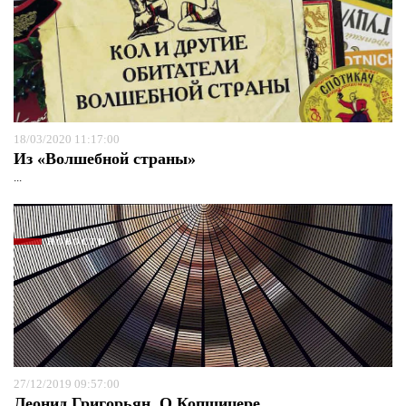
18/03/2020 11:17:00
Из «Волшебной страны»
...
НОВОСТИ
27/12/2019 09:57:00
Леонид Григорьян. О Копшицере