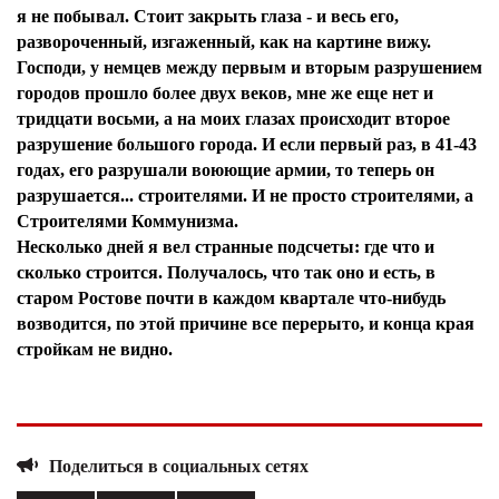
я не побывал. Стоит закрыть глаза - и весь его,
развороченный, изгаженный, как на картине вижу.
Господи, у немцев между первым и вторым разрушением
городов прошло более двух веков, мне же еще нет и
тридцати восьми, а на моих глазах происходит второе
разрушение большого города. И если первый раз, в 41-43
годах, его разрушали воюющие армии, то теперь он
разрушается... строителями. И не просто строителями, а
Строителями Коммунизма.
Несколько дней я вел странные подсчеты: где что и
сколько строится. Получалось, что так оно и есть, в
старом Ростове почти в каждом квартале что-нибудь
возводится, по этой причине все перерыто, и конца края
стройкам не видно.
Я согласен с
политикой конфиденциальности и
защиты информации*
Я согласен с
политикой конфиденциальности и
защиты информации*
Поделиться в социальных сетях