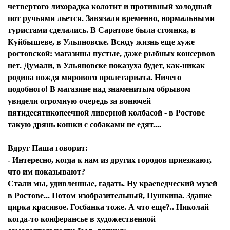
четвертого лихорадка колотит и противный холодный
пот ручьями льется. Завязали временно, нормальными
туристами сделались. В Саратове была стоянка, в
Куйбышеве, в Ульяновске. Всюду жизнь еще хуже
ростовской: магазины пустые, даже рыбных консервов
нет. Думали, в Ульяновске показуха будет, как-никак
родина вождя мирового пролетариата. Ничего
подобного! В магазине над знаменитым обрывом
увидели огромную очередь за вонючей
пятидесятикопеечной ливерной колбасой - в Ростове
такую дрянь кошки с собаками не едят....
Вдруг Паша говорит:
- Интересно, когда к нам из других городов приезжают,
что им показывают?
Стали мы, удивленные, гадать. Ну краеведческий музей
в Ростове... Потом изобразительный, Пушкина. Здание
цирка красивое. Госбанка тоже. А что еще?.. Николай
когда-то конферансье в художественной