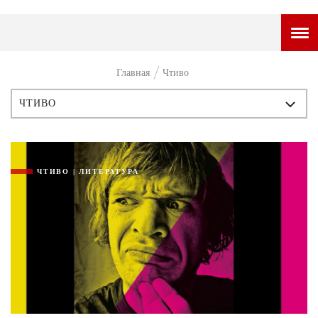
ГОРОДСКОЙ ПОРТАЛ
Главная
Чтиво
НОВОСТИ
ЧТИВО
ВОПРОС НЕДЕЛИ
ВСЕ ПУБЛИКАЦИИ
ПРЕМЬЕРА
ИСТОРИЯ
ЧТИВО | ЛИТЕРАТУРА
ТАМ И ТУТ
ПЕРСОНЫ
СТИЛЬ ЖИЗНИ
СТИЛЬ
ХАЙП
ГОРОД
ЧЕЛОВЕК ОСОБЕННЫЙ
КУЛЬТ ЕДЫ
АФИША