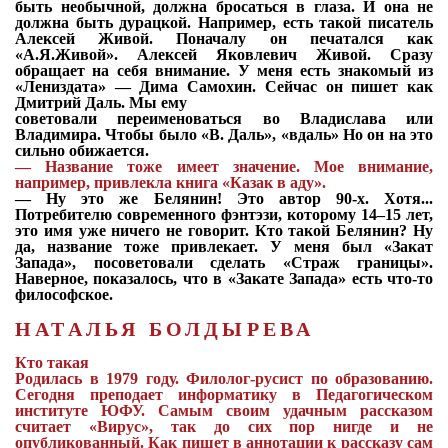
быть необычной, должна бросаться в глаза. И она не
должна быть дурацкой. Например, есть такой писатель
Алексей Живой. Поначалу он печатался как
«А.Я.Живой». Алексей Яковлевич Живой. Сразу
обращает на себя внимание. У меня есть знакомый из
«Лениздата» — Дима Самохин. Сейчас он пишет как
Дмитрий Даль. Мы ему
советовали переименоваться во Владислава или
Владимира. Чтобы было «В. Даль», «вдаль» Но он на это
сильно обижается.
—
Название тоже имеет значение. Мое внимание,
например, привлекла книга «Казак в аду».
—
Ну это же Белянин! Это автор 90-х. Хотя...
Потребителю современного фэнтэзи, которому 14–15 лет,
это имя уже ничего не говорит. Кто такой Белянин? Ну
да, название тоже привлекает. У меня был «Закат
Запада», посоветовали сделать «Страж границы».
Наверное, показалось, что в «Закате Запада» есть что-то
философское.
НАТАЛЬЯ БОЛДЫРЕВА
Кто такая
Родилась в 1979 году. Филолог-русист по образованию.
Сегодня преподает информатику в Педагогическом
институте ЮФУ. Самым своим удачным рассказом
считает «Вирус», так до сих пор нигде и не
опубликованный. Как пишет в аннотации к рассказу сам