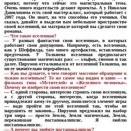
проект, потому что сейчас это магистральная тема.
Очень много издательств делают проекты. А у Николая
Даниловича есть свой мастер-класс, который работает с
2007 года. Он знает, на что способны его ученики. Он
сказал, давайте я выделю вам небольшое пространство
своей вселенной, на материале которой вы сделаете свои
романы.
—
Что такое вселенная?
—
У разных фантастов свои вселенные, в которых
работают свои допущения. Например, есть вселенная,
как у Шеффилда, там много артефактов, оставленных
предтечами. У Толкиена вселенная предполагает
существование магических расс — эльфов, гномов и так
далее. Пирумов отталкивался от вселенной Толкиена, но
он ее значительно переработал.
—
Как вы думаете, о чем говорит массовое обращение к
чужим вселенным? То же самое мы видим в кино — в
фильмах типа «Мстителей» и «Железного человека».
Почему не изобрести свою вселенную?
—
С одной стороны, интересно строить свою вселенную,
а с другой стороны, интересно, когда вселеннная
принадлежит кому-то другому, появляется элемент игры
— надо пройти по этой вселенной так, чтобы не
нарушить ее законов... Пирумов предложил на выбор
три мира — просто Земля, Земля магическая, Земля,
пережившая постапокалипсис. Я люблю
постапокалипсис.
—
А почему вы любите постапокалипсис?