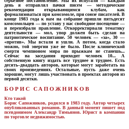
серьезное постановление. Мы их испугали — каждый
день я отправлял пачки писем — методические
рекомендации открывающимся клубам, как
формализоваться при комсомоле, при союзе писателей. В
конце 1983 года к нам на собрание пришли пятьдесят
комсомольцев — по уставу у нас свободное посещение —
и переизбрали правление. Откорректирвали тематику
деятельности — мол, упор должен быть сделан на
патриотическое воспитание. 50 человек — «за», 30 —
«против». Мы встали и ушли. А потом, когда стало
можно, той энергии уже не было. После клинической
смерти чемпионом мира по прыжкам не станешь...
Сейчас на заседания приходит человек 10... А
собственную книгу издать все труднее и труднее. Есть
десять–двадцать авторов, которые могут заработать на
своих произведениях. Остальные, пусть даже очень
хорошие, могут лишь участвовать в проектах авторов из
первой десятки.
БОРИС САПОЖНИКОВ
Кто такой
Борис Сапожников, родился в 1983 году. Автор четырех
опубликованных романов. В данный момент пишет под
псевдонимом Александр Тимьянов. Юрист в компании
по торговле недвижимостью.