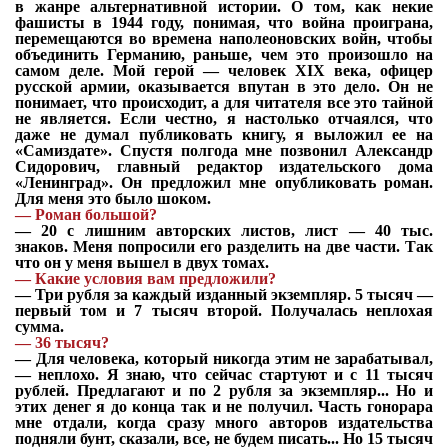
в жанре альтернативной истории. О том, как некие
фашисты в 1944 году, понимая, что война проиграна,
перемещаются во времена наполеоновских войн, чтобы
объединить Германию, раньше, чем это произошло на
самом деле. Мой герой — человек XIX века, офицер
русской армии, оказывается впутан в это дело. Он не
понимает, что происходит, а для читателя все это тайной
не является. Если честно, я настолько отчаялся, что
даже не думал публиковать книгу, я выложил ее на
«Самиздате». Спустя полгода мне позвонил Александр
Сидорович, главный редактор издательского дома
«Ленинград». Он предложил мне опубликовать роман.
Для меня это было шоком.
—
Роман большой?
—
20 с лишним авторских листов, лист — 40 тыс.
знаков. Меня попросили его разделить на две части. Так
что он у меня вышел в двух томах.
—
Какие условия вам предложили?
—
Три рубля за каждый изданный экземпляр. 5 тысяч —
первый том и 7 тысяч второй. Получалась неплохая
сумма.
—
36 тысяч?
—
Для человека, который никогда этим не зарабатывал,
— неплохо. Я знаю, что сейчас стартуют и с 11 тысяч
рублей. Предлагают и по 2 рубля за экземпляр... Но и
этих денег я до конца так и не получил. Часть гонорара
мне отдали, когда сразу много авторов издательства
подняли бунт, сказали, все, не будем писать... Но 15 тысяч