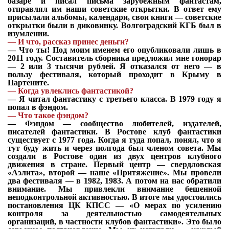
базаре и писал письма зарубежным фантастам,
отправлял им наши советские открытки. В ответ ему
присылали альбомы, календари, свои книги — советские
открытки были в диковинку. Волгоградский КГБ был в
изумлении.
—
И что, рассказ принес деньги?
—
Что ты! Под моим именем его опубликовали лишь в
2011 году. Составитель сборника предложил мне гонорар
— 2 или 3 тысячи рублей. Я отказался от него — в
пользу фестиваля, который проходит в Крыму в
Партените.
—
Когда увлеклись фантастикой?
—
Я читал фантастику с третьего класса. В 1979 году я
попал в фэндом.
—
Что такое фэндом?
—
Фэндом — сообщество любителей, издателей,
писателей фантастики. В Ростове клуб фантастики
существует с 1977 года. Когда я туда попал, понял, что я
тут буду жить и через полгода был членом совета. Мы
создали в Ростове один из двух центров клубного
движения в стране. Первый центр — свердловская
«Аэлита», второй — наше «Притяжение». Мы провели
два фестиваля — в 1982, 1983. А потом на нас обратили
внимание. Мы привлекли внимание бешенной
неподконтрольной активностью. В итоге мы удостоились
постановления ЦК КПСС — «О мерах по усилению
контроля за деятельностью самодеятельных
организаций, в частности клубов фантастики». Это было