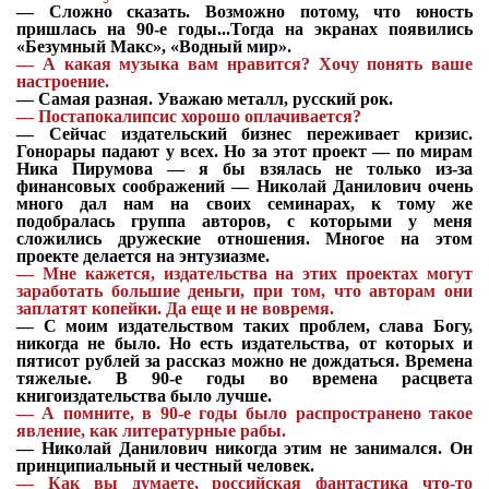
—
Сложно сказать. Возможно потому, что юность
пришлась на 90-е годы...Тогда на экранах появились
«Безумный Макс», «Водный мир».
—
А какая музыка вам нравится? Хочу понять ваше
настроение.
—
Самая разная. Уважаю металл, русский рок.
—
Постапокалипсис хорошо оплачивается?
—
Сейчас издательский бизнес переживает кризис.
Гонорары падают у всех. Но за этот проект — по мирам
Ника Пирумова — я бы взялась не только из-за
финансовых соображений — Николай Данилович очень
много дал нам на своих семинарах, к тому же
подобралась группа авторов, с которыми у меня
сложились дружеские отношения. Многое на этом
проекте делается на энтузиазме.
—
Мне кажется, издательства на этих проектах могут
заработать большие деньги, при том, что авторам они
заплатят копейки. Да еще и не вовремя.
—
С моим издательством таких проблем, слава Богу,
никогда не было. Но есть издательства, от которых и
пятисот рублей за рассказ можно не дождаться. Времена
тяжелые. В 90-е годы во времена расцвета
книгоиздательства было лучше.
—
А помните, в 90-е годы было распространено такое
явление, как литературные рабы.
—
Николай Данилович никогда этим не занимался. Он
принципиальный и честный человек.
—
Как вы думаете, российская фантастика что-то