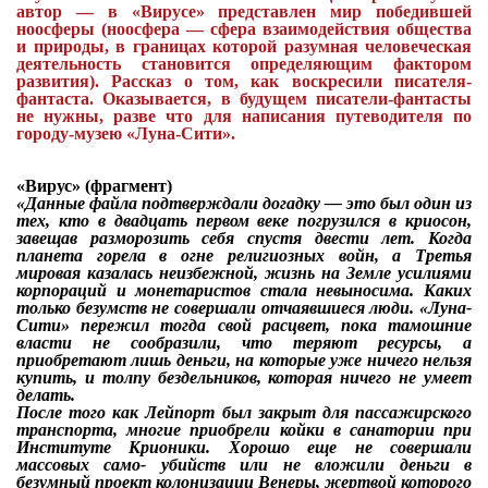
автор — в «Вирусе» представлен мир победившей
ноосферы (ноосфера — сфера взаимодействия общества
и природы, в границах которой разумная человеческая
деятельность становится определяющим фактором
развития). Рассказ о том, как воскресили писателя-
фантаста. Оказывается, в будущем писатели-фантасты
не нужны, разве что для написания путеводителя по
городу-музею «Луна-Сити».
«Вирус» (фрагмент)
«Данные файла подтверждали догадку — это был один из
тех, кто в двадцать первом веке погрузился в криосон,
завещав разморозить себя спустя двести лет. Когда
планета горела в огне религиозных войн, а Третья
мировая казалась неизбежной, жизнь на Земле усилиями
корпораций и монетаристов стала невыносима. Каких
только безумств не совершали отчаявшиеся люди. «Луна-
Сити» пережил тогда свой расцвет, пока тамошние
власти не сообразили, что теряют ресурсы, а
приобретают лишь деньги, на которые уже ничего нельзя
купить, и толпу бездельников, которая ничего не умеет
делать.
После того как Лейпорт был закрыт для пассажирского
транспорта, многие приобрели койки в санатории при
Институте Крионики. Хорошо еще не совершали
массовых само- убийств или не вложили деньги в
безумный проект колонизации Венеры, жертвой которого