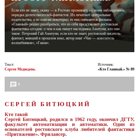
Если кто не знает, скажу — в Ростове проживает, по моим наблюдениям,
ЖУРНАЛ
порядка десяти писателей-фантастов. Их печатают центральные
издательства, а по книгам некоторых из них снимаются фильмы.
«Главный» решил разобраться, что из себя представляет ростовская
фантастика сегодня: о чем и как пишут наследники Аматуни, кто они
такие. Петроний Гай Аматуни, если кто не знает, ростовский писатель-
фантаст, живший в прошлом веке, автор книг «Чао — повелитель
волшебников», «Гаяна».
Текст:
Источник:
Сергея Медведева.
«Кто Главный.» № 89
0
СЕРГЕЙ БИТЮЦКИЙ
Кто такой
Сергей Битюцкий, родился в 1962 году, окончил ДГТУ,
факультет автоматизации и автоматики. Один из
основателей ростовского клуба любителей фантастики
«Притяжение». Фрилансер.