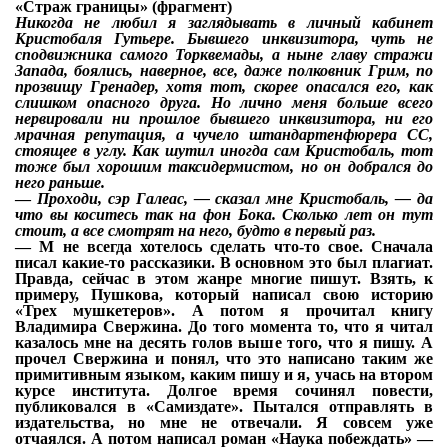
«Страж границы» (фрагмент)
Никогда не любил я заглядывать в личный кабинет
Кристобаля Гутьере. Бывшего инквизитора, чуть не
сподвижника самого Торквемады, а ныне главу стражи
Запада, боялись, наверное, все, даже полковник Грим, по
прозвищу Гренадер, хотя тот, скорее опасался его, как
слишком опасного друга. Но лично меня больше всего
нервировали ни прошлое бывшего инквизитора, ни его
мрачная репутация, а чучело штандартенфюрера СС,
стоящее в углу. Как шутил иногда сам Кристобаль, тот
тоже был хорошим таксидермистом, но он добрался до
него раньше.
—
Проходи, сэр Галеас, — сказал мне Кристобаль, — да
что вы коситесь так на фон Бока. Сколько лет он тут
стоит, а все смотрят на него, будто в первый раз.
—
М не всегда хотелось сделать что-то свое. Сначала
писал какие-то рассказики. В основном это был плагиат.
Правда, сейчас в этом жанре многие пишут. Взять, к
примеру, Пушкова, который написал свою историю
«Трех мушкетеров». А потом я прочитал книгу
Владимира Свержина. До того момента то, что я читал
казалось мне на десять голов выше того, что я пишу. А
прочел Свержина и понял, что это написано таким же
примитивным языком, каким пишу и я, учась на втором
курсе института. Долгое время сочинял повести,
публиковался в «Самиздате». Пытался отправлять в
издательства, но мне не отвечали. Я совсем уже
отчаялся. А потом написал роман «Наука побеждать» —