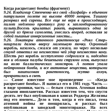
Когда расцветают бомбы (фрагмент)
9.24.
Владимир Стенченко вел свой «Бигфайр» в обычном
патрульном полете на высоте 40000 метров. Тишину
разорвал вой сирены. Все еще не веря в происходящее,
пилот медленно протянул руку к запломбированному
пульту.Восемь крылатых ракет, вырвавшись одна за
другой из брюха самолета, унеслись вперед, оставляя за
собой пышные инверсионные хвосты...
9.26.
Локаторы атомного ракетоносца «Роял Стар»
нащупали далеко вверху маленькую точку. Огромный
корабль, казалось, сжался от ужаса, но через несколько
секунд ответил на неизвестно чей удар неизвестно кому.
Шесть раз корабль исступленно содрогался и, надсадно
воя и обливая палубы бешеными струями огня, выпускал
на волю баллистических монстров. А потом упала
нейтронная бомба, и все активные вещества, которыми
был нашпигован ракетоносец, жутко ахнув,
превратились в свет.
—
Самое известное мое произведение — «Когда
расцветают бомбы». Я написал его в 1981 году. Часть —
в виде хроники, часть — белым стихом. Атомная война
глазами инопланетян. Рассказ известен тем, что спустя
десять лет был опубликован в книгах Роджера Желязны
под его именем... Дело в том, когда я его писал, тема
атомной войны не поощрялась, и рассказ был
опубликован в заводской многотиражке. На всех