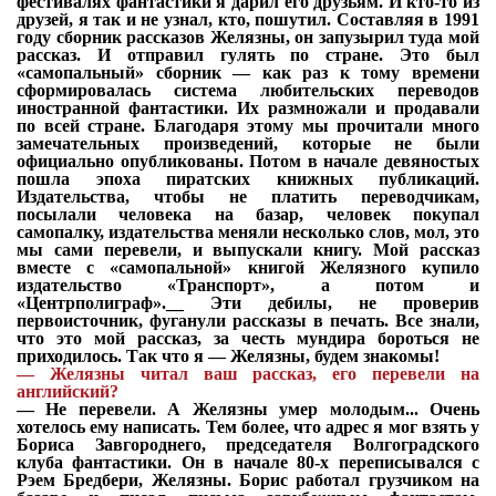
фестивалях фантастики я дарил его друзьям. И кто-то из
друзей, я так и не узнал, кто, пошутил. Составляя в 1991
году сборник рассказов Желязны, он запузырил туда мой
рассказ. И отправил гулять по стране. Это был
«самопальный» сборник — как раз к тому времени
сформировалась система любительских переводов
иностранной фантастики. Их размножали и продавали
по всей стране. Благодаря этому мы прочитали много
замечательных произведений, которые не были
официально опубликованы. Потом в начале девяностых
пошла эпоха пиратских книжных публикаций.
Издательства, чтобы не платить переводчикам,
посылали человека на базар, человек покупал
самопалку, издательства меняли несколько слов, мол, это
мы сами перевели, и выпускали книгу. Мой рассказ
вместе с «самопальной» книгой Желязного купило
издательство «Транспорт», а потом и
«Центрполиграф».__ Эти дебилы, не проверив
первоисточник, фуганули рассказы в печать. Все знали,
что это мой рассказ, за честь мундира бороться не
приходилось. Так что я — Желязны, будем знакомы!
—
Желязны читал ваш рассказ, его перевели на
английский?
—
Не перевели. А Желязны умер молодым... Очень
хотелось ему написать. Тем более, что адрес я мог взять у
Бориса Завгороднего, председателя Волгоградского
клуба фантастики. Он в начале 80-х переписывался с
Рэем Бредбери, Желязны. Борис работал грузчиком на