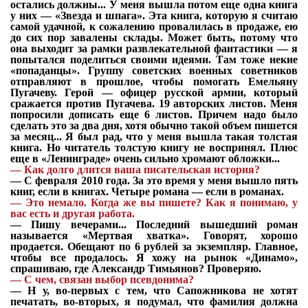
остались должны... У меня вышла потом еще одна книга
у них — «Звезда и шпага». Эта книга, которую я считаю
самой удачной, к сожалению провалилась в продаже, ею
до сих пор завалены склады. Может быть, потому что
она выходит за рамки развлекательной фантастики — я
попытался поделиться своими идеями. Там тоже некие
«попаданцы». Группу советских военных советников
отправляют в прошлое, чтобы помогать Емельяну
Пугачеву. Герой — офицер русской армии, который
сражается против Пугачева. 19 авторских листов. Меня
попросили дописать еще 6 листов. Причем надо было
сделать это за два дня, хотя обычно такой объем пишется
за месяц... Я был рад, что у меня вышла такая толстая
книга. Но читатель толстую книгу не воспринял. Плюс
еще в «Ленинграде» очень сильно хромают обложки...
—
Как долго длится ваша писательская история?
—
С февраля 2010 года. За это время у меня вышло пять
книг, если в книгах. Четыре романа — если в романах.
—
Это немало. Когда же вы пишете? Как я понимаю, у
вас есть и другая работа.
—
Пишу вечерами... Последний вышедший роман
называется «Мертвая хватка». Говорят, хорошо
продается. Обещают по 6 рублей за экземпляр. Главное,
чтобы все продалось. Я хожу на рынок «Динамо»,
спрашиваю, где Александр Тимьянов? Проверяю.
—
С чем, связан выбор псевдонима?
—
Н у, во-первых с тем, что Сапожникова не хотят
печатать, во-вторых, я подумал, что фамилия должна