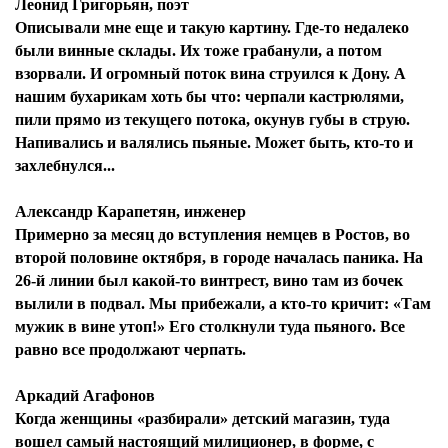
Леонид Григорьян, поэт
Описывали мне еще и такую картину. Где-то недалеко
были винные склады. Их тоже грабанули, а потом
взорвали. И огромный поток вина струился к Дону. А
нашим бухарикам хоть бы что: черпали кастрюлями,
пили прямо из текущего потока, окунув губы в струю.
Напивались и валялись пьяные. Может быть, кто-то и
захлебнулся...
Александр Карапетян, инженер
Примерно за месяц до вступления немцев в Ростов, во
второй половине октября, в городе началась паника. На
26-й линии был какой-то винтрест, вино там из бочек
вылили в подвал. Мы прибежали, а кто-то кричит: «Там
мужик в вине утоп!» Его столкнули туда пьяного. Все
равно все продолжают черпать.
Аркадий Агафонов
Когда женщины «разбирали» детский магазин, туда
вошел самый настоящий милиционер, в форме, с