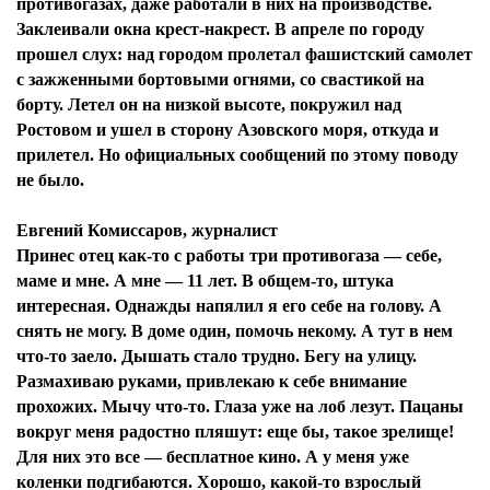
противогазах, даже работали в них на производстве.
Заклеивали окна крест-накрест. В апреле по городу
прошел слух: над городом пролетал фашистский самолет
с зажженными бортовыми огнями, со свастикой на
борту. Летел он на низкой высоте, покружил над
Ростовом и ушел в сторону Азовского моря, откуда и
прилетел. Но официальных сообщений по этому поводу
не было.
Евгений Комиссаров, журналист
Принес отец как-то с работы три противогаза — себе,
маме и мне. А мне — 11 лет. В общем-то, штука
интересная. Однажды напялил я его себе на голову. А
снять не могу. В доме один, помочь некому. А тут в нем
что-то заело. Дышать стало трудно. Бегу на улицу.
Размахиваю руками, привлекаю к себе внимание
прохожих. Мычу что-то. Глаза уже на лоб лезут. Пацаны
вокруг меня радостно пляшут: еще бы, такое зрелище!
Для них это все — бесплатное кино. А у меня уже
коленки подгибаются. Хорошо, какой-то взрослый