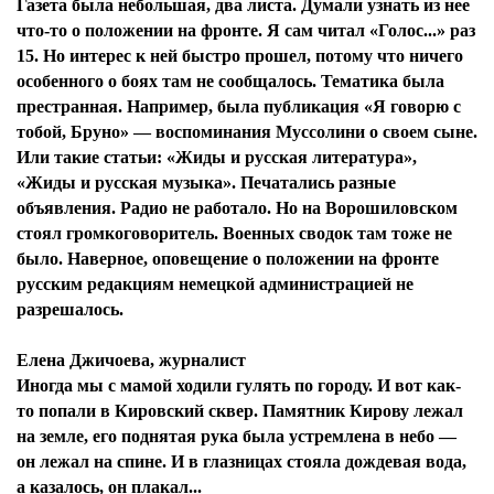
Газета была небольшая, два листа. Думали узнать из нее
что-то о положении на фронте. Я сам читал «Голос...» раз
15. Но интерес к ней быстро прошел, потому что ничего
особенного о боях там не сообщалось. Тематика была
престранная. Например, была публикация «Я говорю с
тобой, Бруно» — воспоминания Муссолини о своем сыне.
Или такие статьи: «Жиды и русская литература»,
«Жиды и русская музыка». Печатались разные
объявления. Радио не работало. Но на Ворошиловском
стоял громкоговоритель. Военных сводок там тоже не
было. Наверное, оповещение о положении на фронте
русским редакциям немецкой администрацией не
разрешалось.
Елена Джичоева, журналист
Иногда мы с мамой ходили гулять по городу. И вот как-
то попали в Кировский сквер. Памятник Кирову лежал
на земле, его поднятая рука была устремлена в небо —
он лежал на спине. И в глазницах стояла дождевая вода,
а казалось, он плакал...