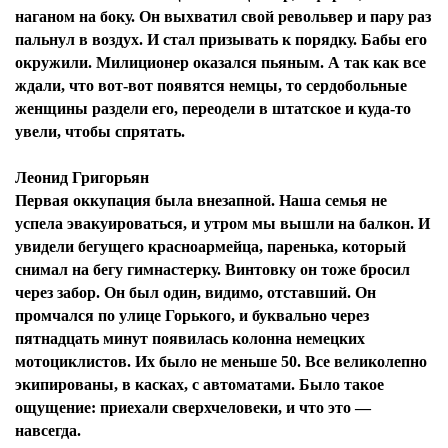
наганом на боку. Он выхватил свой револьвер и пару раз
пальнул в воздух. И стал призывать к порядку. Бабы его
окружили. Милиционер оказался пьяным. А так как все
ждали, что вот-вот появятся немцы, то сердобольные
женщины раздели его, переодели в штатское и куда-то
увели, чтобы спрятать.
Леонид Григорьян
Первая оккупация была внезапной. Наша семья не
успела эвакуироваться, и утром мы вышли на балкон. И
увидели бегущего красноармейца, паренька, который
снимал на бегу гимнастерку. Винтовку он тоже бросил
через забор. Он был один, видимо, отставший. Он
промчался по улице Горького, и буквально через
пятнадцать минут появилась колонна немецких
мотоциклистов. Их было не меньше 50. Все великолепно
экипированы, в касках, с автоматами. Было такое
ощущение: приехали сверхчеловеки, и что это —
навсегда.