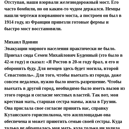
Отступая, наши взорвали железнодорожный мост. Его
часто бомбили, но он каким-то чудом держался. Немцы
нашли чертежи взорванного моста, а построен он был в
1914 году, из Франции привезли готовые фермы и
быстро мост восстановили.
Михаил Вдовин
Эвакуации мирного населения практически не было.
Приехал сюда Семен Михайлович Буденный (это было в
42-м году) и сказал: «Я Ростов в 20-м году брал, я его и
оборонять буду. Для немцев здесь будет могила, второй
Севастополь». Для того, чтобы выехать из города, даже
совсем недалеко, нужно было иметь разрешение. Чтобы
выехать в другой город, необходимо было иметь вызов из
этого города и согласие местных властей. Так вот, моя
крестная мать, старшая сестра мамы, жила в Грузии.
Она прислала свое согласие принять нас, справку
Кутаисского горисполкома, что жилплощадью она
обеспечена и может приютить семью своей сестры. Куда
только не обращалась моя мать, куда только ни ходила