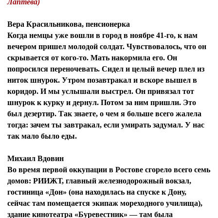
Лаптева)
Вера Красильникова, пенсионерка
Когда немцы уже вошли в город в ноябре 41-го, к нам
вечером пришел молодой солдат. Чувствовалось, что он
скрывается от кого-то. Мать накормила его. Он
попросился переночевать. Сидел и целый вечер плел из
ниток шнурок. Утром позавтракал и вскоре вышел в
коридор. И мы услышали выстрел. Он привязал тот
шнурок к курку и дернул. Потом за ним пришли. Это
был дезертир. Так знаете, о чем я больше всего жалела
тогда: зачем ты завтракал, если умирать задумал. У нас
так мало было еды.
Михаил Вдовин
Во время первой оккупации в Ростове сгорело всего семь
домов: РИИЖТ, главный железнодорожный вокзал,
гостиница «Дон» (она находилась на спуске к Дону,
сейчас там помещается экипаж мореходного училища),
здание кинотеатра «Буревестник» — там была