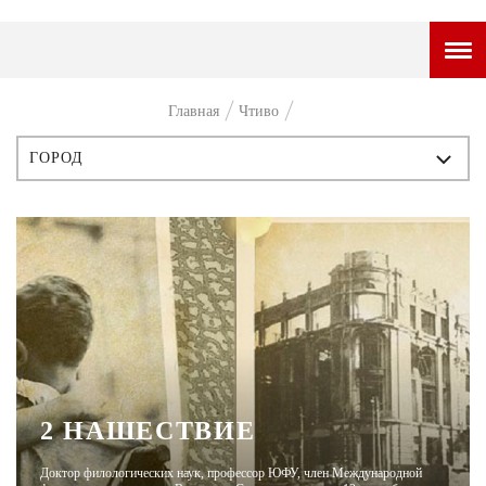
ГОРОДСКОЙ ПОРТАЛ
Главная
Чтиво
НОВОСТИ
ГОРОД
ВОПРОС НЕДЕЛИ
ВСЕ ПУБЛИКАЦИИ
ПРЕМЬЕРА
ИСТОРИЯ
ТАМ И ТУТ
ПЕРСОНЫ
СТИЛЬ ЖИЗНИ
СТИЛЬ
ХАЙП
ЧТИВО
ЧЕЛОВЕК ОСОБЕННЫЙ
2 НАШЕСТВИЕ
КУЛЬТ ЕДЫ
Доктор филологических наук, профессор ЮФУ, член Международной
АФИША