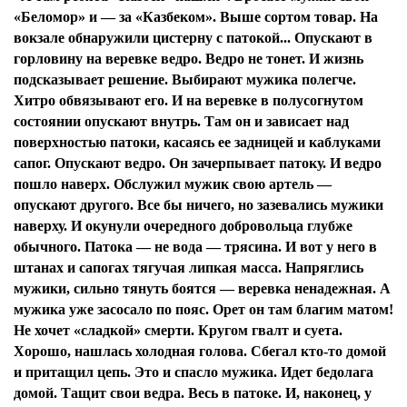
«Беломор» и — за «Казбеком». Выше сортом товар. На
вокзале обнаружили цистерну с патокой... Опускают в
горловину на веревке ведро. Ведро не тонет. И жизнь
подсказывает решение. Выбирают мужика полегче.
Хитро обвязывают его. И на веревке в полусогнутом
состоянии опускают внутрь. Там он и зависает над
поверхностью патоки, касаясь ее задницей и каблуками
сапог. Опускают ведро. Он зачерпывает патоку. И ведро
пошло наверх. Обслужил мужик свою артель —
опускают другого. Все бы ничего, но зазевались мужики
наверху. И окунули очередного добровольца глубже
обычного. Патока — не вода — трясина. И вот у него в
штанах и сапогах тягучая липкая масса. Напряглись
мужики, сильно тянуть боятся — веревка ненадежная. А
мужика уже засосало по пояс. Орет он там благим матом!
Не хочет «сладкой» смерти. Кругом гвалт и суета.
Хорошо, нашлась холодная голова. Сбегал кто-то домой
и притащил цепь. Это и спасло мужика. Идет бедолага
домой. Тащит свои ведра. Весь в патоке. И, наконец, у