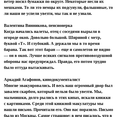
ветер носил бумажки по округе. Некоторые несли их
мешками. То ли это немцы их подсунули, фальшивые, то
ли наши не успели увезти, мы так и не узнали.
Валентина Винникова, пенсионерка
Когда начались налеты, отец с соседями вырыли в
огороде окоп. Довольно большой. Шириной с метр,
буквой «Т». И глубокий. А держали мы в то время
барана. Так вот этот баран — еще и самолетов не видно
— он в окоп. Лучше всяких сигналов противовоздушной
обороны нас предупреждал. Правда, его потом трудно
было оттуда вытаскивать.
Аркадий Агафонов, кинодокументалист
Многие эвакуировались. И весь наш огромный двор был
завален скарбом, который нельзя было увезти. Мы,
мальчишки, долго рылись в этих кипах, искали книжки
с картинками. Среди этой книжной макулатуры мы
нашли письмо. Прочитали его. Оно нас поразило. Письмо
было из Москвы. Самое страшное: в нем писалось, что в