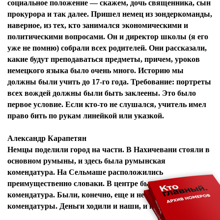
социальное положение — скажем, дочь священника, сын
прокурора и так далее. Пришел немец из зондеркоманды,
наверное, из тех, кто занимался экономическими и
политическими вопросами. Он и директор школы (я его
уже не помню) собрали всех родителей. Они рассказали,
какие будут преподаваться предметы, причем, уроков
немецкого языка было очень много. Историю мы
должны были учить до 17-го года. Требование: портреты
всех вождей должны были быть заклеены. Это было
первое условие. Если кто-то не слушался, учитель имел
право бить по рукам линейкой или указкой.
Александр Карапетян
Немцы поделили город на части. В Нахичевани стояли в
основном румыны, и здесь была румынская
комендатура. На Сельмаше расположились
преимущественно словаки. В центре была немецкая
комендатура. Были, конечно, еще и небольшие
комендатуры. Деньги ходили и наши, и немецкие.