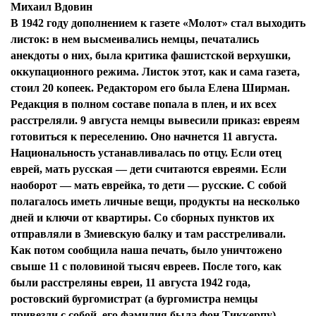
Михаил Вдовин
В 1942 году дополнением к газете «Молот» стал выходить
листок: в нем высмеивались немцы, печатались
анекдоты о них, была критика фашистской верхушки,
оккупационного режима. Листок этот, как и сама газета,
стоил 20 копеек. Редактором его была Елена Ширман.
Редакция в полном составе попала в плен, и их всех
расстреляли. 9 августа немцы вывесили приказ: евреям
готовиться к переселению. Оно начнется 11 августа.
Национальность устанавливалась по отцу. Если отец
еврей, мать русская — дети считаются евреями. Если
наоборот — мать еврейка, то дети — русские. С собой
полагалось иметь личные вещи, продукты на несколько
дней и ключи от квартиры. Со сборных пунктов их
отправляли в Змиевскую балку и там расстреливали.
Как потом сообщила наша печать, было уничтожено
свыше 11 с половиной тысяч евреев. После того, как
были расстреляны евреи, 11 августа 1942 года,
ростовский бургомистрат (а бургомистра немцы
привезли с собой, его фамилия была фон Тиккерпу)