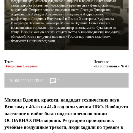
федерации журналистов Владислав Смирнов в течение 12 лет собирал
свидетельства ростовчан, переживших времена двух фашистских
оккупаций. Смирнов записал показания поэта Леонида Григорьяна,
ЖУРНАЛ
журналистов Аркадия Агафонова и Владимира Андрющенко,
профессоров Людмилы Введенской и Томаза Хазагерова, художника
Владимира Лемешева, инженера Михаила Вдовина. Есть в книге и
воспоминания горожан, с которыми автор познакомился буквально на
улице. В конце концов все эти свидетельства были объединены под одной
обложкой. Книга получила название «Ростов под тенью свастики».
Фрагменты книги перед вами.
Текст:
Источник:
Владислав Смирнов
«Кто Главный.» № 43
01/06/2020 11:32:00
0
Михаил Вдовин, краевед, кандидат технических наук
Всю зиму с 40-го на 41-й год шли учения ПВО. Вообще-то
население к войне было подготовлено по линии
ОСОАВИАХИМа хорошо. Регулярно проводились
учебные воздушные тревоги, люди ходили по тревоге в