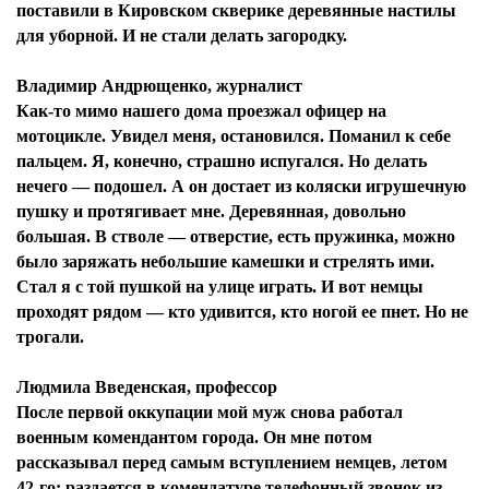
поставили в Кировском скверике деревянные настилы
для уборной. И не стали делать загородку.
Владимир Андрющенко, журналист
Как-то мимо нашего дома проезжал офицер на
мотоцикле. Увидел меня, остановился. Поманил к себе
пальцем. Я, конечно, страшно испугался. Но делать
нечего — подошел. А он достает из коляски игрушечную
пушку и протягивает мне. Деревянная, довольно
большая. В стволе — отверстие, есть пружинка, можно
было заряжать небольшие камешки и стрелять ими.
Стал я с той пушкой на улице играть. И вот немцы
проходят рядом — кто удивится, кто ногой ее пнет. Но не
трогали.
Людмила Введенская, профессор
После первой оккупации мой муж снова работал
военным комендантом города. Он мне потом
рассказывал перед самым вступлением немцев, летом
42-го: раздается в комендатуре телефонный звонок из