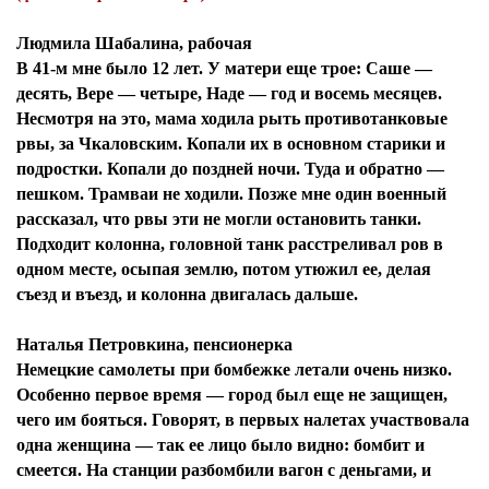
Людмила Шабалина, рабочая
В 41-м мне было 12 лет. У матери еще трое: Саше —
десять, Вере — четыре, Наде — год и восемь месяцев.
Несмотря на это, мама ходила рыть противотанковые
рвы, за Чкаловским. Копали их в основном старики и
подростки. Копали до поздней ночи. Туда и обратно —
пешком. Трамваи не ходили. Позже мне один военный
рассказал, что рвы эти не могли остановить танки.
Подходит колонна, головной танк расстреливал ров в
одном месте, осыпая землю, потом утюжил ее, делая
съезд и въезд, и колонна двигалась дальше.
Наталья Петровкина, пенсионерка
Немецкие самолеты при бомбежке летали очень низко.
Особенно первое время — город был еще не защищен,
чего им бояться. Говорят, в первых налетах участвовала
одна женщина — так ее лицо было видно: бомбит и
смеется. На станции разбомбили вагон с деньгами, и