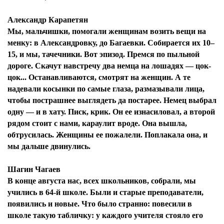
Александр Карапетян
Мы, мальчишки, помогали женщинам возить вещи на
менку: в Александровку, до Багаевки. Собирается их 10–
15, и мы, тачечники. Вот эпизод. Премся по пыльной
дороге. Скачут навстречу два немца на лошадях — цок-
цок... Останавливаются, смотрят на женщин. А те
надевали косынки по самые глаза, размазывали лица,
чтобы пострашнее выглядеть да постарее. Немец выбрал
одну — и в хату. Писк, крик. Он ее изнасиловал, а второй
рядом стоит с нами, караулит вроде. Она вышла,
обтрусилась. Женщины ее пожалели. Поплакала она, и
мы дальше двинулись.
Шагин Чагаев
В конце августа нас, всех школьников, собрали, мы
учились в 64-й школе. Были и старые преподаватели,
появились и новые. Что было странно: повесили в
школе такую табличку: у каждого учителя стояло его