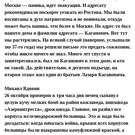
Москве — паника, идет эвакуация. И адресату
рекомендовали поскорее уезжать из Ростова. Мы были
воспитаны в духе патриотизма и не понимали, откуда
может быть паника, тем более в Москве. Но адрес-то был
нашего дома и фамилия адресата — Каганович. Вот тут
мы растерялись. На всякий случай (наверное, услышали
эхо 37-го года) мы решили письмо это предать сожжению,
чтобы никто ничего не знал. Много лет спустя я
заинтересовался, был ли Каганович в этом доме, и кто
он такой. Да, действительно, в десятом подъезде, на
втором этаже жил один из братьев Лазаря Кагановича.
Михаил Вдовин
26 октября примерно в три часа дня немец сыпанул
целую кучу мелких бомб на район кожзавода, винзавода
«Азервинтреста», дрожзавода. Главное, он разбил все
корпуса железнодорожной больницы. Это ж надо было
догадаться: когда началась война, крыши всех корпусов
больницы были выкрашены камуфляжной краской, а