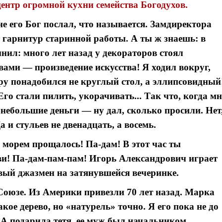
нтр огромной кухни семейства Богодухов.
е его Бог послал, что называется. Замдиректора
 гарнитур старинной работы. А ты ж знаешь: в
мнил: много лет назад у декораторов стоял
ми — произведение искусства! Я ходил вокруг,
ру понадобился не круглый стол, а эллипсовидный
го стали пилить, укорачивать... Так что, когда мн
ь небольшие деньги — ну дал, сколько просили. Нет
а и стульев не двенадцать, а восемь.
 морем прощалось! Па-дам! В этот час ты
бви! Па-дам-пам-пам! Игорь Александрович играет
звый джазмен на затянувшейся вечеринке.
оюзе. Из Америки привезли 70 лет назад. Марка
 какое дерево, но «натурель» точно. Я его пока не до
 А подарила тетя, ее муж был начальником