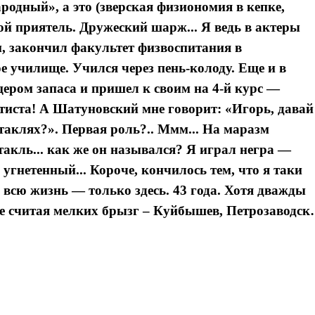
родный», а это (зверская физиономия в кепке,
ой приятель. Дружеский шарж... Я ведь в актеры
м, закончил факультет физвоспитания в
ое училище. Учился через пень-колоду. Еще и в
цером запаса и пришел к своим на 4-й курс —
ртиста! А Шатуновский мне говорит: «Игорь, давай
аклях?». Первая роль?.. Ммм... На маразм
такль... как же он назывался? Я играл негра —
 угнетенный... Короче, кончилось тем, что я таки
всю жизнь — только здесь. 43 года. Хотя дважды
 не считая мелких брызг – Куйбышев, Петрозаводс