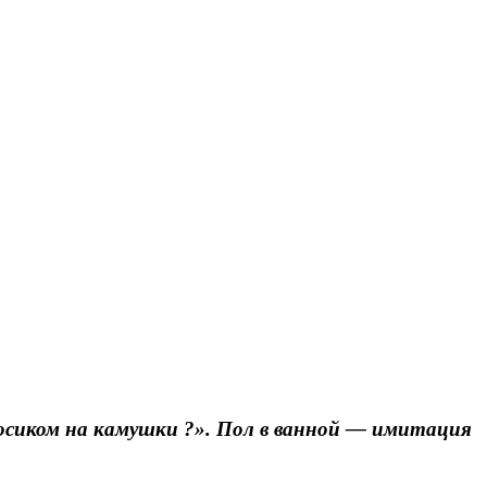
Я согласен с
политикой конфиденциальности и защиты информации
Я согласен с
политикой конфиденциальности и защиты информации
осиком на камушки ?». Пол в ванной — имитация