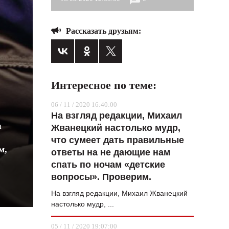
ВОПРОС НЕДЕЛИ
Рассказать друзьям:
ПРЕМЬЕРА
ТАМ И ТУТ
СТИЛЬ ЖИЗНИ
Интересное по теме:
ХАЙП
06 / 11 / 2020 16:40:00
ЧЕЛОВЕК ОСОБЕННЫЙ
На взгляд редакции, Михаил
я
Жванецкий настолько мудр,
КУЛЬТ ЕДЫ
что сумеет дать правильные
м,
АФИША
ответы на не дающие нам
спать по ночам «детские
ЖУРНАЛ
вопросы». Проверим.
На взгляд редакции, Михаил Жванецкий
настолько мудр, ...
05 / 11 / 2020 19:07:00