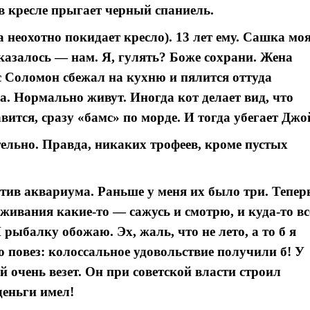
 в кресле прыгает черный спаниель.
 неохотно покидает кресло). 13 лет ему. Сашка мо
оказалось — нам. Я, гулять? Боже сохрани. Жена
рс Соломон сбежал на кухню и пялится оттуда
. Нормально живут. Иногда кот делает вид, что
авится, сразу «бамс» по морде. И тогда убегает Джо
ельно. Правда, никаких трофеев, кроме пустых
тив аквариума. Раньше у меня их было три. Тепер
еживания какие-то — сажусь и смотрю, и куда-то вс
И рыбалку обожаю. Эх, жаль, что не лето, а то б я
ю повез: колоссальное удовольствие получили б! У
й очень везет. Он при советской власти строил
деньги имел!