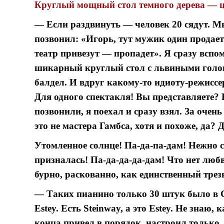
Круглый мощный стол темного дерева — це
— Если раздвинуть — человек 20 сядут. Мн
позвонил: «Игорь, тут мужик один продает
театр привезут — пропадет». Я сразу вспо
шикарный круглый стол с львиными голова
балдел. И вдруг какому-то идиоту-режиссе
Для одного спектакля! Вы представляете? Е
позвонили, я поехал и сразу взял. За очен
это не мастера Гамбса, хотя и похоже, да? Д
Утомленное солнце! Па-да-па-дам! Нежно с
призналась! Па-да-да-да-дам! Что нет лю
бурно, раскованно, как единственный тре
— Таких пианино только 30 штук было в С
Estey. Есть Steinway, а это Estey. Не знаю,
конца привел в порядок, настроил только.