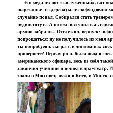
— Это медали: вот «заслуженный», вот «на
вырезанная из дерева) меня зафундючил м
случайно попал. Собирался стать тренеро
пединституте. А потом поступил в актерск
армию забрали... Отслужил, вернулся офи
попрощаться: ну не получилось из меня а
ты попробуешь сыграть в дипломных спект
проверяете? Первая роль была ввод в спек
американского офицера, весь из себя такой
закончил училище и пошел в драмтеатр. И 
звали в Моссовет, звали в Киев, в Минск,