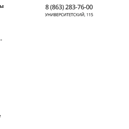
мы
-
е