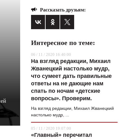
ВОПРОС НЕДЕЛИ
Рассказать друзьям:
ПРЕМЬЕРА
ТАМ И ТУТ
Интересное по теме:
СТИЛЬ ЖИЗНИ
06 / 11 / 2020 16:40:00
ХАЙП
На взгляд редакции, Михаил
ЧЕЛОВЕК ОСОБЕННЫЙ
Жванецкий настолько мудр,
что сумеет дать правильные
КУЛЬТ ЕДЫ
ответы на не дающие нам
АФИША
спать по ночам «детские
вопросы». Проверим.
ней
ЖУРНАЛ
На взгляд редакции, Михаил Жванецкий
настолько мудр, ...
05 / 11 / 2020 19:07:00
«Главный» перечитал