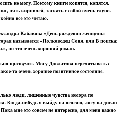
росить не могу. Поэтому книги копятся, копятся.
ниг, пять кирпичей, таскать с собой очень глупо.
койно все это читаю.
лександра Кабакова «День рождения женщины
торая называется «Полководец Соня, или В поиска
аж, но это очень хороший роман.
ьно прозвучит. Могу Довлатова перечитывать с
кое-то очень хорошее позитивное состояние.
Я согласен с
политикой конфиденциальности и защиты информации
Я согласен с
политикой конфиденциальности и защиты информации
олько люди, лишенные чувства юмора по
ла. Когда-нибудь я выйду на пенсию, лягу на диван
 Пока мне это совсем не интересно, для меня важно