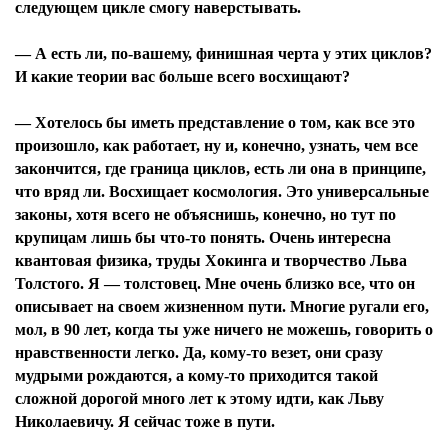
следующем цикле смогу наверстывать.
— А есть ли, по-вашему, финишная черта у этих циклов?
И какие теории вас больше всего восхищают?
— Хотелось бы иметь представление о том, как все это
произошло, как работает, ну и, конечно, узнать, чем все
закончится, где граница циклов, есть ли она в принципе,
что вряд ли. Восхищает космология. Это универсальные
законы, хотя всего не объяснишь, конечно, но тут по
крупицам лишь бы что-то понять. Очень интересна
квантовая физика, труды Хокинга и творчество Льва
Толстого. Я — толстовец. Мне очень близко все, что он
Я согласен с
политикой конфиденциальности и
описывает на своем жизненном пути. Многие ругали его,
защиты информации*
Я согласен с
политикой конфиденциальности и
мол, в 90 лет, когда ты уже ничего не можешь, говорить о
защиты информации*
нравственности легко. Да, кому-то везет, они сразу
мудрыми рождаются, а кому-то приходится такой
сложной дорогой много лет к этому идти, как Льву
Николаевичу. Я сейчас тоже в пути.