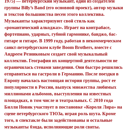
1975) — петербургский музыкант, один из создателей
группы Billy’s Band (его основной проект), автор музыки
и текстов большинства песен этого коллектива.
Музыканты характеризуют свой стиль как
«романтический алкоджаз». Играет на контрабасе,
фортепиано, ударных, губной гармонике, банджо, бас-
гитаре и гитаре. В 1999 году, работая в некоммерческом
санкт-петербургском клубе Boom Brothers, вместе с
Андреем Резниковым создает свой музыкальный
коллектив. География их концертной деятельности не
ограничилась стенами заведения. Они быстро решились
отправиться на гастроли в Германию. После поездки в
Европу началась настоящая история группы, рост ее
популярности в России, выпуск множества любимых
миллионами альбомов, выступления на известных
площадках, в том числе и театральных. С 2010 года
Билли Новик участвует в постановке «Короля Лира» на
сцене петербургского ТЮЗа, играя роль шута. Кроме
того, в спектакле были задействованы и остальные
музыканты бэнда, исполняющие роли свиты.