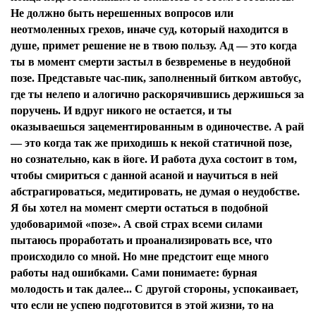
Не должно быть нерешенных вопросов или
неотмоленных грехов, иначе суд, который находится в
душе, примет решение не в твою пользу. Ад — это когда
ты в момент смерти застыл в безвременье в неудобной
позе. Представьте час-пик, заполненный битком автобус,
где ты нелепо и алогично раскорячившись держишься за
поручень. И вдруг никого не остается, и ты
оказываешься зацементированным в одиночестве. А рай
— это когда так же приходишь к некой статичной позе,
но сознательно, как в йоге. И работа духа состоит в том,
чтобы смириться с данной асаной и научиться в ней
абстрагироваться, медитировать, не думая о неудобстве.
Я бы хотел на момент смерти остаться в подобной
удобоваримой «позе». А свой страх всеми силами
пытаюсь проработать и проанализировать все, что
происходило со мной. Но мне предстоит еще много
работы над ошибками. Сами понимаете: бурная
молодость и так далее... С другой стороны, успокаивает,
что если не успею подготовится в этой жизни, то на