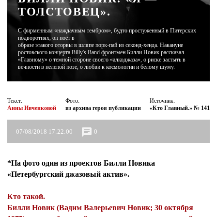
ТОЛСТОВЕЦ».
ЖУРНАЛ
С фирменным «наждачным тембром», будто простуженный в Питерских
подворотнях, он поёт в
образе этакого оторвы в шляпе порк-пай из секонд-хенда. Накануне
ростовского концерта Billy's Band фронтмен Билли Новик рассказал
«Главному» о темной стороне своего «алкоджаза», о риске застыть в
вечности в нелепой позе, о любви к космологии и белому шуму.
Текст:
Фото:
Источник:
Анны Ивченковой
из архива героя публикации
«Кто Главный.» № 141
07/08/2018 17:22:00
0
*На фото один из проектов Билли Новика
«Петербургский джазовый актив».
Кто такой.
Билли Новик (Вадим Валерьевич Новик; 30 октября