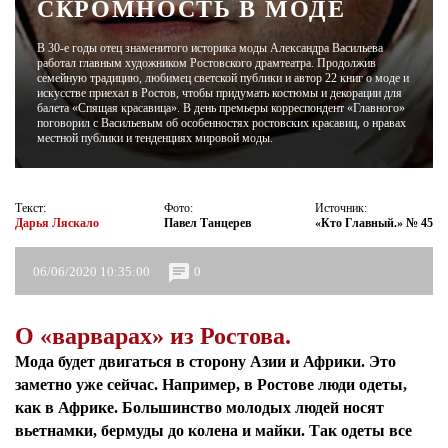
СКРОМНОСТЬ В МОДЕ
ЖУРНАЛ
В 30-е годы отец знаменитого историка моды Александра Васильева
работал главным художником Ростовского драмтеатра. Продолжив
семейную традицию, любимец светской публики и автор 22 книг о моде и
искусстве приехал в Ростов, чтобы придумать костюмы и декорации для
балета «Спящая красавица». В день премьеры корреспондент «Главного»
поговорил с Васильевым об особенностях ростовских красавиц, о нравах
местной публики и тенденциях мировой моды.
Текст:
Фото:
Источник:
Дарья Ляскало
Павел Танцерев
«Кто Главный.» № 45
06/06/2020 10:35:00
0
О «варварах» из Ростова.
Мода будет двигаться в сторону Азии и Африки. Это
заметно уже сейчас. Например, в Ростове люди одеты,
как в Африке. Большинство молодых людей носят
вьетнамки, бермуды до колена и майки. Так одеты все