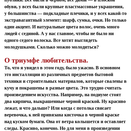
обуви, у всех были крупные пластмассовые украшения,
у большинства — подкладные плечики, и у всех какой-то
экстравагантный элемент: шарф, сумка, очки. Но только
один акцент. И натуральные цвета волос, очень много
людей с сединой. А у нас главное, чтобы не было ни
одного седого волоска. Все хотят выглядеть
молодушками. Сколько можно молодиться?
О триумфе любительства.
То, что я увидел в этом году, было ужасно. В основном
это инсталляции из различных предметов бытовой
техники и строительных материалов, которые свалены в
кучу и покрашены в разные цвета. Это трудно считать
произведением искусства. Например, на подиуме стоят
два кирпича, выкрашенные черной краской. Ну красиво
лежат, и что дальше? Или когда с потолка свисает
веревочка, к ней привязана кисточка в черной краске
над куском бумаги. Она от ветра колышется и оставляет
следы. Красиво, конечно. Но для меня в произведении