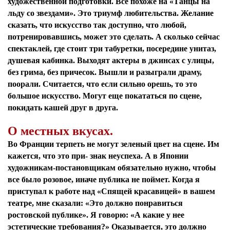
художественной подготовки. Все похоже на «Танцы на
льду со звездами». Это триумф любительства. Желание
сказать, что искусство так доступно, что любой,
потренировавшись, может это сделать. А сколько сейчас
спектаклей, где стоит три табуретки, посередине унитаз,
душевая кабинка. Выходят актеры в джинсах с улицы,
без грима, без причесок. Вышли и разыграли драму,
поорали. Считается, что если сильно орешь, то это
большое искусство. Могут еще покататься по сцене,
покидать кашей друг в друга.
О местных вкусах.
Во Франции терпеть не могут зеленый цвет на сцене. Им
кажется, что это при- знак неуспеха. А в Японии
художникам-постановщикам обязательно нужно, чтобы
все было розовое, иначе публика не поймет. Когда я
приступал к работе над «Спящей красавицей» в вашем
театре, мне сказали: «Это должно понравиться
ростовской публике». Я говорю: «А какие у нее
эстетические требования?» Оказывается, это должно