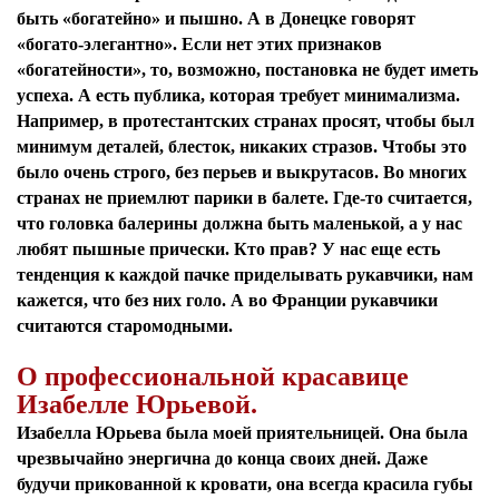
быть «богатейно» и пышно. А в Донецке говорят
«богато-элегантно». Если нет этих признаков
«богатейности», то, возможно, постановка не будет иметь
успеха. А есть публика, которая требует минимализма.
Например, в протестантских странах просят, чтобы был
минимум деталей, блесток, никаких стразов. Чтобы это
было очень строго, без перьев и выкрутасов. Во многих
странах не приемлют парики в балете. Где-то считается,
что головка балерины должна быть маленькой, а у нас
любят пышные прически. Кто прав? У нас еще есть
тенденция к каждой пачке приделывать рукавчики, нам
кажется, что без них голо. А во Франции рукавчики
считаются старомодными.
О профессиональной красавице
Изабелле Юрьевой.
Изабелла Юрьева была моей приятельницей. Она была
Я согласен с
политикой конфиденциальности и
защиты информации*
чрезвычайно энергична до конца своих дней. Даже
Я согласен с
политикой конфиденциальности и
будучи прикованной к кровати, она всегда красила губы
защиты информации*