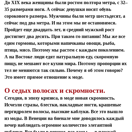
До XIX века женщины были ростом полтора метра, c 32–
35 размерами ноги. А сейчас девушки носят обувь
сорокового размера. Мужчины были метр шестьдесят, а
сейчас под два метра. И на этом мы не остановимся.
Пройдет еще двадцать лет, и средний мужской рост
достигнет два десять. При таком-то питании! Мы же все
едим гормоны, которыми напичканы овощи, рыба,
птица, мясо. Поэтому мы растем с каждым поколением.
А на Востоке люди едят натуральную еду, скоромную
пищу, не мешают все кухни мира. Поэтому пропорции их
тел не меняются так сильно. Почему я об этом говорю?
Это имеет прямое отношение к моде.
О седых волосах и скромности.
Сегодня, в эпоху кризиса, в моде новая скромность.
Исчезли стразы, блестки, накладные ногти, крашеные
пергидролем волосы, высокие каблуки. Все это вышло
из моды. В Венеции на биенале мне доводилось каждый
вечер наблюдать огромное количество элегантной
публики. Все были в черном, все дамы — в плоской