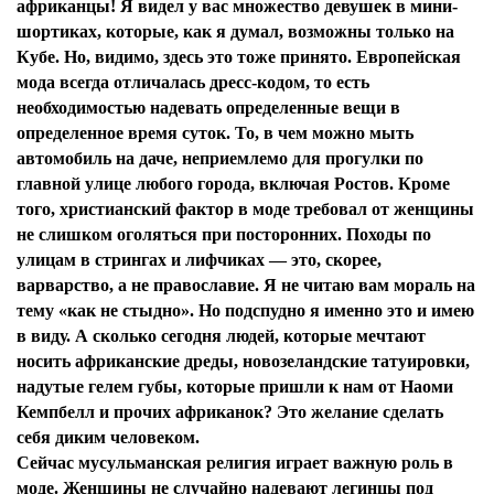
африканцы! Я видел у вас множество девушек в мини-
шортиках, которые, как я думал, возможны только на
Кубе. Но, видимо, здесь это тоже принято. Европейская
мода всегда отличалась дресс-кодом, то есть
необходимостью надевать определенные вещи в
определенное время суток. То, в чем можно мыть
автомобиль на даче, неприемлемо для прогулки по
главной улице любого города, включая Ростов. Кроме
того, христианский фактор в моде требовал от женщины
не слишком оголяться при посторонних. Походы по
улицам в стрингах и лифчиках — это, скорее,
варварство, а не православие. Я не читаю вам мораль на
тему «как не стыдно». Но подспудно я именно это и имею
в виду. А сколько сегодня людей, которые мечтают
носить африканские дреды, новозеландские татуировки,
надутые гелем губы, которые пришли к нам от Наоми
Кемпбелл и прочих африканок? Это желание сделать
себя диким человеком.
Сейчас мусульманская религия играет важную роль в
моде. Женщины не случайно надевают легинцы под