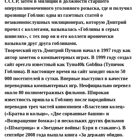
СССР, затем в милиции в должности старшего
оперуполномоченного уголовного розыска, где и получил
прозвище Гоблин: одна из газетных статей о
незаконопослушных милиционерах, которую Дмитрий
прочел с коллегами, называлась «Гоблины в серых
шинелях», с тех пор он и его коллеги иронически
называли друг друга гоблинами.
Творческий путь Дмитрий Пучков начал в 1997 году как
автор заметок о компьютерных играх. В 1999 году создал
сайт oper.ru известный как Tynu40k Goblina (Тупичок
Гоблина). В настоящее время на сайт заходит около 50
000 посетителей в сутки. Впервые выступил в качестве
переводчика компьютерных игр. Неофициально перевел
около 80 полнометражных фильмов. Широкая
известность пришла к Гоблину после пародийных
переводов трех частей киноэпопеи «Властелин колец»
(«Братва и кольцо», «Две сорванные башни» и
«Возвращение бомжа») и нескольких других фильмов
(«Шматрица» и «Звездные войны: Буря в стакане»). В
сентябре 2008 года вышла книга «За державу обидно.