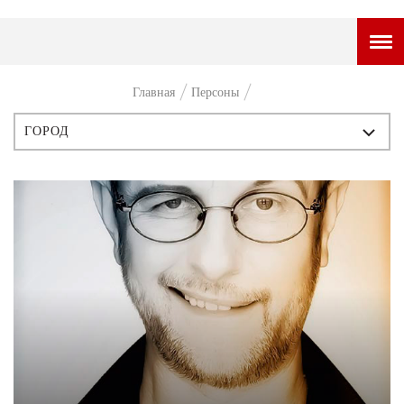
ГОРОДСКОЙ ПОРТАЛ
Главная
Персоны
НОВОСТИ
ГОРОД
ВОПРОС НЕДЕЛИ
ВСЕ ПУБЛИКАЦИИ
ПРЕМЬЕРА
ИСТОРИЯ
ТАМ И ТУТ
ПЕРСОНЫ
СТИЛЬ ЖИЗНИ
СТИЛЬ
ХАЙП
ЧТИВО
ЧЕЛОВЕК ОСОБЕННЫЙ
КУЛЬТ ЕДЫ
АФИША