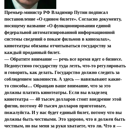
Премьер-министр РФ Владимир Путин подписал
постановление «О едином билете». Согласно документу,
носящему название «О функционировании единой
федеральной автоматизированной информационной
системы сведений о показе фильмов в кинозалах»,
кинотеатры обязаны отчитываться государству за
Я согласен с
политикой конфиденциальности и
каждый проданный билет.
защиты информации*
—
Обратите внимание — речь все время идет о бизнесе.
Я согласен с
политикой конфиденциальности и
защиты информации*
Недопустимо государству туда лезть, что-то регулировать
и говорить, как делать. Государство должно следить за
соблюдением законности. А здесь — навязывают какие-
то способы… Обращаю ваше внимание, что за это
должны платить кинотеатры. Если вы владелец
кинотеатра — 40 тысяч долларов стоит внедрение этой
фигни, поэтому 40 тысяч долларов приготовьте,
пожалуйста. И у нас будет единый билет, потому что вы
должны быть честными. Это здорово, что я должен быть
честным, но вы меня за руки хватаете, что ли. Что я —