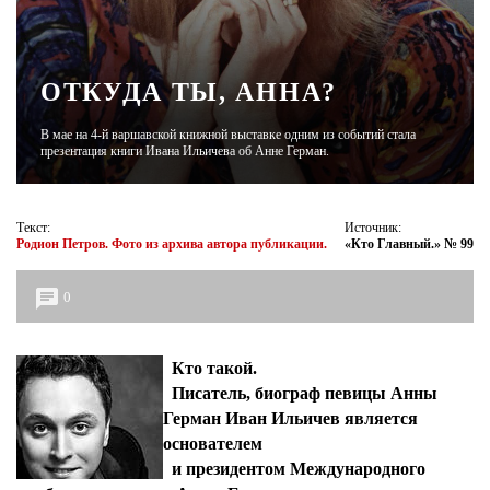
ЖУРНАЛ
ОТКУДА ТЫ, АННА?
В мае на 4-й варшавской книжной выставке одним из событий стала
презентация книги Ивана Ильичева об Анне Герман.
Текст:
Источник:
Родион Петров. Фото из архива автора публикации.
«Кто Главный.» № 99
0
Кто такой.
Писатель, биограф певицы Анны
Герман Иван Ильичев является
основателем
и президентом Международного