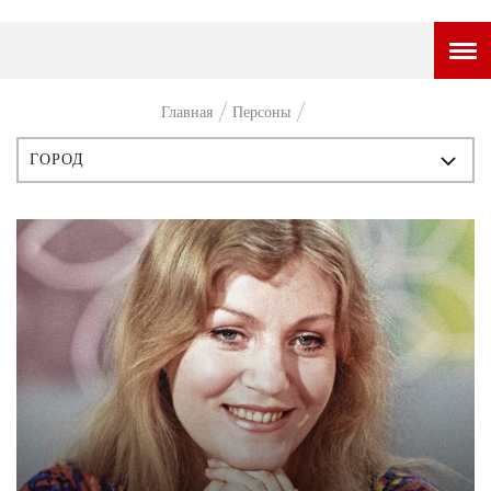
ГОРОДСКОЙ ПОРТАЛ
Главная
Персоны
НОВОСТИ
ГОРОД
ВОПРОС НЕДЕЛИ
ВСЕ ПУБЛИКАЦИИ
ПРЕМЬЕРА
ИСТОРИЯ
ТАМ И ТУТ
ПЕРСОНЫ
СТИЛЬ ЖИЗНИ
СТИЛЬ
ХАЙП
ЧТИВО
ЧЕЛОВЕК ОСОБЕННЫЙ
КУЛЬТ ЕДЫ
АФИША