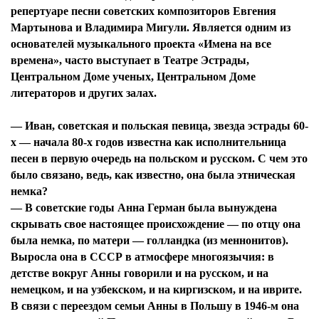
репертуаре песни советских композиторов Евгения
Мартынова и Владимира Мигули. Является одним из
основателей музыкального проекта «Имена на все
времена», часто выступает в Театре Эстрады,
Центральном Доме ученых, Центральном Доме
литераторов и других залах.
— Иван, советская и польская певица, звезда эстрады 60-
х — начала 80-х годов известна как исполнительница
песен в первую очередь на польском и русском. С чем это
было связано, ведь, как известно, она была этническая
немка?
— В советские годы Анна Герман была вынуждена
скрывать свое настоящее происхождение — по отцу она
была немка, по матери — голландка (из меннонитов).
Выросла она в СССР в атмосфере многоязычия: в
детстве вокруг Анны говорили и на русском, и на
немецком, и на узбекском, и на киргизском, и на иврите.
В связи с переездом семьи Анны в Польшу в 1946-м она