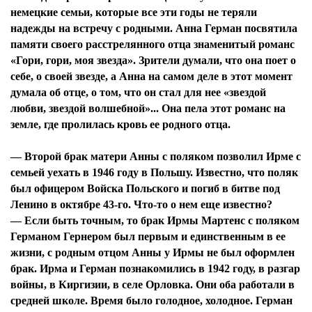
немецкие семьи, которые все эти годы не теряли
надежды на встречу с родными. Анна Герман посвятила
памяти своего расстрелянного отца знаменитый романс
«Гори, гори, моя звезда». Зрители думали, что она поет о
себе, о своей звезде, а Анна на самом деле в этот момент
думала об отце, о том, что он стал для нее «звездой
любви, звездой волшебной»... Она пела этот романс на
земле, где пролилась кровь ее родного отца.
— Второй брак матери Анны с поляком позволил Ирме с
семьей уехать в 1946 году в Польшу. Известно, что поляк
был офицером Войска Польского и погиб в битве под
Ленино в октябре 43-го. Что-то о нем еще известно?
— Если быть точным, то брак Ирмы Мартенс с поляком
Германом Гернером был первым и единственным в ее
жизни, с родным отцом Анны у Ирмы не был оформлен
брак. Ирма и Герман познакомились в 1942 году, в разгар
войны, в Киргизии, в селе Орловка. Они оба работали в
средней школе. Время было голодное, холодное. Герман