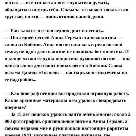
посыл — все это заставляет слушателя думать,
обращаться внутрь себя. Сначала это может показаться
грустью, но это — лишь отклик нашей души.
— Расскажите о ее последних днях и песнях...
— Последней песней Анны Герман стали молитвы —
слова из Библии. Анна воспитывалась в религиозной
семье, ни одно дело в жизни не начинала без молитвы. И
в конце жизни ее душа попросила духовной поэзии — она
нашла слова для своих новых песен в Библии. Слова
псалма Давида «Господь — пастырь мой» высечены на
ее надгробии...
Я согласен с
политикой конфиденциальности и
защиты информации*
Я согласен с
политикой конфиденциальности и
— Как биограф певицы вы проделали огромную работу.
защиты информации*
Какие архивные материалы вам удалось обнародовать
впервые?
— За 15 лет поисков удалось найти очень многое: около 2
000 фотографий, оригинальные письма Анны Герман, а
совсем недавно мне в руки попали настоящие раритеты
времен 1943: школьные классные журналы, где