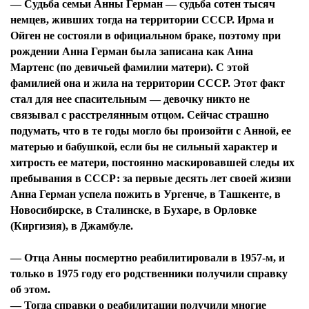
— Судьба семьи Анны Герман — судьба сотен тысяч
немцев, живших тогда на территории СССР. Ирма и
Ойген не состояли в официальном браке, поэтому при
рождении Анна Герман была записана как Анна
Мартенс (по девичьей фамилии матери). С этой
фамилией она и жила на территории СССР. Этот факт
стал для нее спасительным — девочку никто не
связывал с расстрелянным отцом. Сейчас страшно
подумать, что в те годы могло бы произойти с Анной, ее
матерью и бабушкой, если бы не сильный характер и
хитрость ее матери, постоянно маскировавшей следы их
пребывания в СССР: за первые десять лет своей жизни
Анна Герман успела пожить в Ургенче, в Ташкенте, в
Новосибирске, в Сталинске, в Бухаре, в Орловке
(Киргизия), в Джамбуле.
— Отца Анны посмертно реабилитировали в 1957-м, и
только в 1975 году его родственники получили справку
об этом.
— Тогда справки о реабилитации получили многие