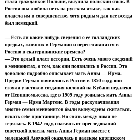
стала гражданкой Польши, выучила польский язык. В
России она любила петь на русском языке, так как
владела им в совершенстве, хотя родным для нее всегда
был немецкий.
— Есть ли какие-нибудь сведения о ее голландских
предках, живших в Германии и переселившихся в
Россию в екатерининские времена?
— Это целый пласт истории. Есть очень много сведений
о меннонитах, о том, как они появились в России. Это
довольно подробно описывает мать Анны — Ирма.
Предки Герман появились в России в 1850 году, они
стояли у истоков создания колоний на Кубани недалеко
от Невинномысска, где в 1909 году родилась мать Анны
Герман — Ирма Мартенс. В годы раскулачивания
многие семьи меннонитов были вынуждены скитаться,
искать себе пристанище. Но связь между ними не
терялась. В 1942 году, спасаясь от преследований
советской власти, мать Анны Герман вместе с
маленькой Анечкой оказалась в далеком киргизском