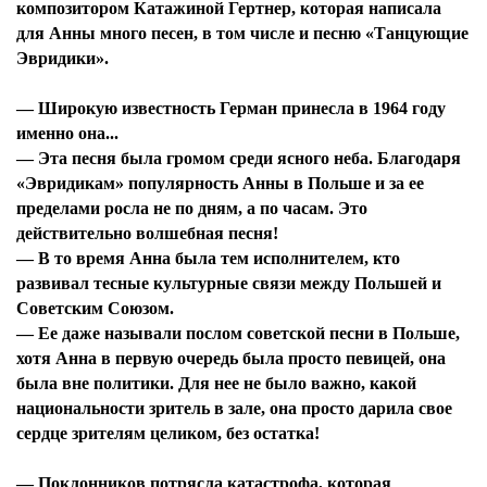
композитором Катажиной Гертнер, которая написала
для Анны много песен, в том числе и песню «Танцующие
Эвридики».
— Широкую известность Герман принесла в 1964 году
именно она...
— Эта песня была громом среди ясного неба. Благодаря
«Эвридикам» популярность Анны в Польше и за ее
пределами росла не по дням, а по часам. Это
действительно волшебная песня!
— В то время Анна была тем исполнителем, кто
развивал тесные культурные связи между Польшей и
Советским Союзом.
— Ее даже называли послом советской песни в Польше,
хотя Анна в первую очередь была просто певицей, она
была вне политики. Для нее не было важно, какой
национальности зритель в зале, она просто дарила свое
сердце зрителям целиком, без остатка!
— Поклонников потрясла катастрофа, которая