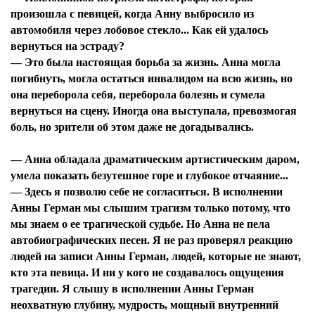
произошла с певицей, когда Анну выбросило из
автомобиля через лобовое стекло... Как ей удалось
вернуться на эстраду?
— Это была настоящая борьба за жизнь. Анна могла
погибнуть, могла остаться инвалидом на всю жизнь, но
она переборола себя, переборола болезнь и сумела
вернуться на сцену. Иногда она выступала, превозмогая
боль, но зрители об этом даже не догадывались.
— Анна обладала драматическим артистическим даром,
умела показать безутешное горе и глубокое отчаяние...
— Здесь я позволю себе не согласиться. В исполнении
Анны Герман мы слышим трагизм только потому, что
мы знаем о ее трагической судьбе. Но Анна не пела
автобиографических песен. Я не раз проверял реакцию
людей на записи Анны Герман, людей, которые не знают,
кто эта певица. И ни у кого не создавалось ощущения
трагедии. Я слышу в исполнении Анны Герман
неохватную глубину, мудрость, мощный внутренний