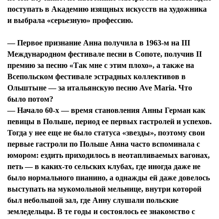
поступать в Академию изящных искусств на художника
и выбрала «серьезную» профессию.
— Первое признание Анна получила в 1963-м на ІІІ
Международном фестивале песни в Сопоте, получив ІІ
премию за песню «Так мне с этим плохо», а также на
Всепольском фестивале эстрадных коллективов в
Ольштыне — за итальянскую песню Ave Maria. Что
было потом?
— Начало 60-х — время становления Анны Герман как
певицы в Польше, период ее первых гастролей и успехов.
Тогда у нее еще не было статуса «звезды», поэтому свои
первые гастроли по Польше Анна часто вспоминала с
юмором: ездить приходилось в неотапливаемых вагонах,
петь — в каких-то сельских клубах, где иногда даже не
было нормального пианино, а однажды ей даже довелось
выступать на мукомольной мельнице, внутри которой
был небольшой зал, где Анну слушали польские
земледельцы. В те годы и состоялось ее знакомство с