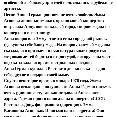
особенной любовью у зрителей пользовались зарубежные
артисты.
Песни Анны Герман ростовчане очень любили. Эмма
Агопова лично занималась организацией концертов:
встречала Анну, показывала ей город, сопровождала на
концерты и в гостиницу.
Анна попросила Эмму отвезти ее на городской рынок,
где купила себе банку меда. На вопрос, зачем ей мед, она
сказала, что признает только натуральные продукты:
мед помогает ей бороться с простудой, которую она часто
подхватывала во время гастрольных поездок.
Анна Герман купила в Ростове и два колечка — одно
себе, другое в подарок своей маме.
Спустя некоторое время, в январе 1976 года, Эмма
Агопова неожиданно получила от Анны Герман письмо,
очень удивившее ее, так как не давала Анне своего
адреса. Герман просто написала на конверте: «СССР.
Ростов-на-Дону, филармония (дирекция), Эмма
Вагановна Агопова». И письмо нашло адресата! Оно
сохранилось, оно было очень теплое и трогательное: