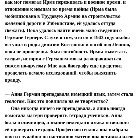
как мог помогал Ирме переживать и военное время, и
отношение к немцам во время войны (Ирма была
мобилизована в Трудовую Армию на строительство
железной дороги в Узбекистане, ей удалось оттуда
сбежать). Пока удалось найти очень мало сведений о
Германе Гернере. Слухи о том, что он в 1943 году якобы
вступил в ряды дивизии Костюшко и погиб под Ленино,
пока не проверены. Зная способность Ирмы «заметать
следы», история с Германом могла разворачиваться
совсем по-другому. Мне как биографу еще предстоит
проделать немало исследований, чтобы выяснить
правду.
— Анна Герман преподавала немецкий язык, затем стала
геологом. Как это повлияло на ее творчество?
— Она никогда ничего не преподавала, а лишь иногда
помогала матери проверять тетради учеников. Анна
была отличницей, а знание немецкого языка позволяло
ей проверять тетради. Профессию геолога она выбрала
почти случайно: по настоянию матери она оставила идею