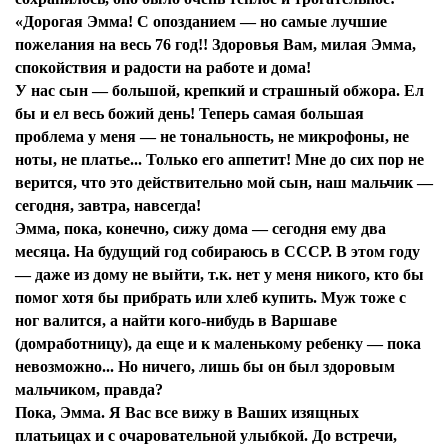
«Дорогая Эмма! С опозданием — но самые лучшие
пожелания на весь 76 год!! Здоровья Вам, милая Эмма,
спокойствия и радости на работе и дома!
У нас сын — большой, крепкий и страшный обжора. Ел
бы и ел весь божий день! Теперь самая большая
проблема у меня — не тональность, не микрофоны, не
ноты, не платье... Только его аппетит! Мне до сих пор не
верится, что это действительно мой сын, наш мальчик —
сегодня, завтра, навсегда!
Эмма, пока, конечно, сижу дома — сегодня ему два
месяца. На будущий год собираюсь в СССР. В этом году
— даже из дому не выйти, т.к. нет у меня никого, кто бы
помог хотя бы прибрать или хлеб купить. Муж тоже с
ног валится, а найти кого-нибудь в Варшаве
(домработницу), да еще и к маленькому ребенку — пока
невозможно... Но ничего, лишь бы он был здоровым
мальчиком, правда?
Пока, Эмма. Я Вас все вижу в Ваших изящных
платьицах и с очаровательной улыбкой. До встречи,