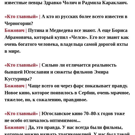
известные певцы Здравко Чолич и Радмила Караклаич.
«Кто главный» |
А кто из русских более всего известен в
Черногории?
Божович |
Путина и Медведева все знают. А еще Бориса
Абрамовича, который купил «Челси». Его все знают как
очень богатого человека, владельца самой дорогой яхты
в мире.
«Кто главный» |
Сильно ли отличается реальность
бывшей Югославии и сюжеты фильмов Эмира
Кустурицы?
Божович |
Чаще всего он через фарс показывает правду.
Новое кино, которое появилось в Сербии, очень мрачное,
тяжелое, но, к сожалению, правдивое.
«Кто главный» |
Югославское кино 70–80-х годов тоже
не особо отличалось оптимизмом...
Божович |
Да, это правда. У нас всегда были фильмы,
которые можно назвать трагикомедией. У нас был такой