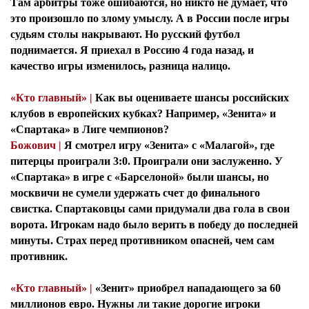
Там арбитры тоже ошибаются, но никто не думает, что
это произошло по злому умыслу. А в России после игры
судьям столы накрывают. Но русский футбол
поднимается. Я приехал в Россию 4 года назад, и
качество игры изменилось, разница налицо.
«Кто главный» |
Как вы оцениваете шансы российских
клубов в европейских кубках? Например, «Зенита» и
«Спартака» в Лиге чемпионов?
Божович |
Я смотрел игру «Зенита» с «Малагой», где
питерцы проиграли 3:0. Проиграли они заслуженно. У
«Спартака» в игре с «Барселоной» были шансы, но
москвичи не сумели удержать счет до финального
свистка. Спартаковцы сами придумали два гола в свои
ворота. Игрокам надо было верить в победу до последней
минуты. Страх перед противником опасней, чем сам
противник.
«Кто главный» |
«Зенит» приобрел нападающего за 60
миллионов евро. Нужны ли такие дорогие игроки