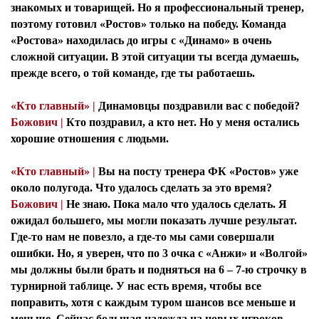
знакомых и товарищей. Но я профессиональный тренер,
поэтому готовил «Ростов» только на победу. Команда
«Ростова» находилась до игры с «Динамо» в очень
сложной ситуации. В этой ситуации ты всегда думаешь,
прежде всего, о той команде, где ты работаешь.
«Кто главный» |
Динамовцы поздравили вас с победой?
Божович |
Кто поздравил, а кто нет. Но у меня остались
хорошие отношения с людьми.
«Кто главный» |
Вы на посту тренера ФК «Ростов» уже
около полугода. Что удалось сделать за это время?
Божович |
Не знаю. Пока мало что удалось сделать. Я
ожидал большего, мы могли показать лучше результат.
Где-то нам не повезло, а где-то мы сами совершали
ошибки. Но, я уверен, что по 3 очка с «Анжи» и «Волгой»
мы должны были брать и подняться на 6 – 7-ю строчку в
турнирной таблице. У нас есть время, чтобы все
поправить, хотя с каждым туром шансов все меньше и
меньше. Сейчас большая надежда на новых игроков,