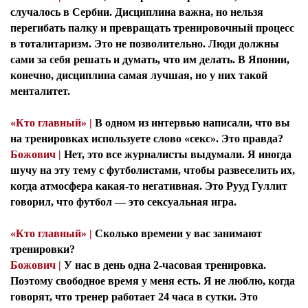
случалось в Сербии. Дисциплина важна, но нельзя
перегибать палку и превращать тренировочный процесс
в тоталитаризм. Это не позволительно. Люди должны
сами за себя решать и думать, что им делать. В Японии,
конечно, дисциплина самая лучшая, но у них такой
менталитет.
«Кто главный» |
В одном из интервью написали, что вы
на тренировках используете слово «секс». Это правда?
Божович |
Нет, это все журналисты выдумали. Я иногда
Я согласен с
политикой конфиденциальности и
шучу на эту тему с футболистами, чтобы развеселить их,
защиты информации*
когда атмосфера какая-то негативная. Это Рууд Гуллит
Я согласен с
политикой конфиденциальности и
защиты информации*
говорил, что футбол — это сексуальная игра.
«Кто главный» |
Сколько времени у вас занимают
тренировки?
Божович |
У нас в день одна 2-часовая тренировка.
Поэтому свободное время у меня есть. Я не люблю, когда
говорят, что тренер работает 24 часа в сутки. Это