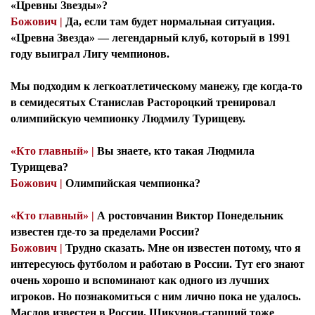
«Цревны Звезды»?
Божович |
Да, если там будет нормальная ситуация.
«Цревна Звезда» — легендарный клуб, который в 1991
году выиграл Лигу чемпионов.
Мы подходим к легкоатлетическому манежу, где когда-то
в семидесятых Станислав Растороцкий тренировал
олимпийскую чемпионку Людмилу Турищеву.
«Кто главный» |
Вы знаете, кто такая Людмила
Турищева?
Божович |
Олимпийская чемпионка?
«Кто главный» |
А ростовчанин Виктор Понедельник
известен где-то за пределами России?
Божович |
Трудно сказать. Мне он известен потому, что я
интересуюсь футболом и работаю в России. Тут его знают
очень хорошо и вспоминают как одного из лучших
игроков. Но познакомиться с ним лично пока не удалось.
Маслов известен в России, Шикунов-старший тоже