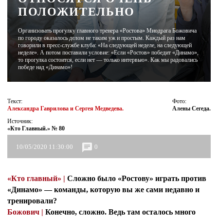
ПОЛОЖИТЕЛЬНО
ЖУРНАЛ
Организовать прогулку главного тренера «Ростова» Миодрага Божовича
по городу оказалось делом не таким уж и простым. Каждый раз нам
говорили в пресс-службе клуба: «На следующей неделе, на следующей
неделе». А потом поставили условие: «Если «Ростов» победит «Динамо»,
то прогулка состоится, если нет — только интервью». Как мы радовались
победе над «Динамо»!
Текст:
Фото:
Александра Гаврилова и Сергея Медведева.
Алены Сегеда.
Источник:
«Кто Главный.» № 80
10/05/2020 11:30:00
0
«Кто главный» |
Сложно было «Ростову» играть против
«Динамо» — команды, которую вы же сами недавно и
тренировали?
Божович |
Конечно, сложно. Ведь там осталось много