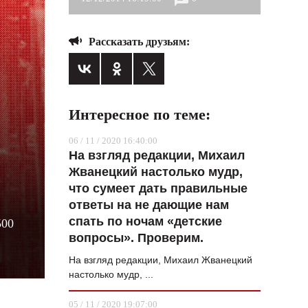
ВОПРОС НЕДЕЛИ
Рассказать друзьям:
ПРЕМЬЕРА
ТАМ И ТУТ
СТИЛЬ ЖИЗНИ
Интересное по теме:
ХАЙП
06 / 11 / 2020 16:40:00
ЧЕЛОВЕК ОСОБЕННЫЙ
На взгляд редакции, Михаил
Жванецкий настолько мудр,
КУЛЬТ ЕДЫ
что сумеет дать правильные
АФИША
ответы на не дающие нам
спать по ночам «детские
500
ЖУРНАЛ
вопросы». Проверим.
На взгляд редакции, Михаил Жванецкий
настолько мудр, ...
05 / 11 / 2020 19:07:00