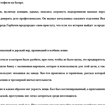
стофили на базаре.
е, включая женщин, однако, опасаясь затронуть подозрениями важных перс
 доверить дело профессионалам. Он вызвал начальника сыскного отделения Як
редь Горбачев предупредил свою прислугу, что если эта история выйдет за пред
 опытный и дерзкий вор, проникший в особняк извне.
текло в котором было разбито, при этом, чтобы не было шума, его предварител
ашли банку с малиновым вареньем, которое и использовали для этой цели, а та
ользуют механики на заводе. Кое-что прояснила и горничная, рассказ которо
жению и чрезмерной впечатлительности.
ние и каким образом мог украсть вещи. Бал был костюмированный, а приглашен
маской, преступник мог легко затеряться среди веселящихся.