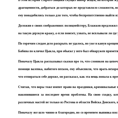
В этой истории старого сыщика смущал выбор вещей, на которые жу
драгоценности, добраться до которых не представляло сложности, н
ему понадобились только для того, чтобы беспрепятственно выйти из
Доложив о своих соображениях полицмейстеру, Блажков предложил по
на такую дерзкую кражу, а если повезет, узнать, не всплывали ли гд
По горячим следам дело раскрыть не удалось, но уже в канун креще
Бабина по кличке Цыкла, при обыске у него был обнаружен приметн
Поначалу Цыкла рассказывал сказки про то, что слоников на цепочке
помощи валенка, набитого песком, ему объяснили, что врать нехор
что отпираться себе дороже, он рассказал, как эта вещь попала к пр
Считая, что воры тоже имеют право на праздники, криминальные в
накопившиеся за последнее время проблемы. На свою сходку, ко
различных мастей не только из Ростова и области Войска Донского, 
Поначалу все шло чинно и благородно, но со временем выпивка взял