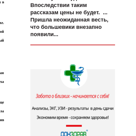
ы в
Впоследствии таким
рассказам цены не будет. ...
Пришла неожиданная весть,
хе.
что большевики внезапно
вой
появили...
ный
шая
еха
еще
ила
пив