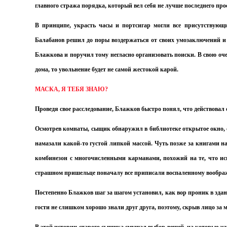
главного стража порядка, который вел себя не лучше последнего про
В принципе, украсть часы и портсигар могли все присутствующи
Балабанов решил до поры воздержаться от своих умозаключений и
Блажкова и поручил тому негласно организовать поиски. В свою оче
дома, то увольнение будет не самой жестокой карой.
МАСКА, Я ТЕБЯ ЗНАЮ?
Проведя свое расследование, Блажков быстро понял, что действовал
Осмотрев комнаты, сыщик обнаружил в библиотеке открытое окно, с
намазали какой-то густой липкой массой. Чуть позже за книгами н
комбинезон с многочисленными карманами, похожий на те, что исп
страшном пришельце поначалу все приписали воспаленному вообра
Постепенно Блажков шаг за шагом установил, как вор проник в зда
гости не слишком хорошо знали друг друга, поэтому, скрыв лицо за 