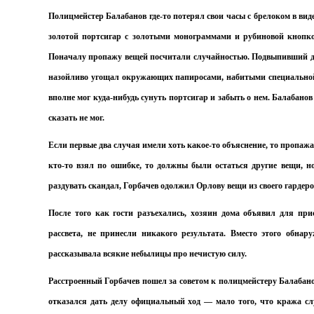
Полицмейстер Балабанов где-то потерял свои часы с брелоком в ви
золотой портсигар с золотыми монограммами и рубиновой кнопко
Поначалу пропажу вещей посчитали случайностью. Подвыпивший деп
назойливо угощал окружающих папиросами, набитыми специальной с
вполне мог куда-нибудь сунуть портсигар и забыть о нем. Балабанов
сказать не мог.
Если первые два случая имели хоть какое-то объяснение, то пропаж
кто-то взял по ошибке, то должны были остаться другие вещи, н
раздувать скандал, Горбачев одолжил Орлову вещи из своего гардеро
После того как гости разъехались, хозяин дома объявил для пр
рассвета, не принесли никакого результата. Вместо этого обна
рассказывала всякие небылицы про нечистую силу.
Расстроенный Горбачев пошел за советом к полицмейстеру Балабанов
отказался дать делу официальный ход — мало того, что кража слу