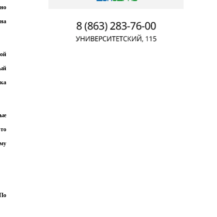
жно
 на
кой
ный
шка
ные
-то
ому
 По