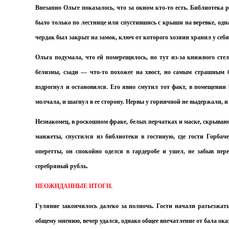
Внезапно Ольге показалось, что за окном кто-то есть. Библиотека 
было только по лестнице или спустившись с крыши на веревке, одн
чердак был закрыт на замок, ключ от которого хозяин хранил у себя
Ольга подумала, что ей померещилось, но тут из-за книжного сте
белизны, сзади — что-то похожее на хвост, но самым страшным 
вздрогнул и остановился. Его явно смутил тот факт, в помещении 
молчала, и шагнул в ее сторону. Нервы у горничной не выдержали, и
Незнакомец, в роскошном фраке, белых перчатках и маске, скрывающ
манжеты, спустился из библиотеки в гостиную, где гости Горбач
оперетты, он спокойно оделся в гардеробе и ушел, не забыв пе
серебряный рубль.
НЕОЖИДАННЫЕ ИТОГИ.
Гуляние закончилось далеко за полночь. Гости начали разъезжать
общему мнению, вечер удался, однако общее впечатление от бала о