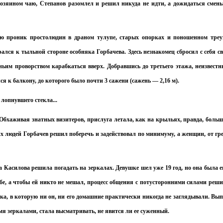
 хозяином чаю, Степанов разомлел и решил никуда не идти, а дожидаться смен
ю проник простолюдин в драном тулупе, старых опорках и поношенном треу
ался к тыльной стороне особняка Горбачева. Здесь незнакомец сбросил с себя с
ньим проворством карабкаться вверх. Добравшись до третьего этажа, неизвест
я к балкону, до которого было почти 3 сажени (сажень — 2,16 м).
лопнувшего стекла...
. Обхаживая знатных визитеров, прислуга летала, как на крыльях, правда, боль
х людей Горбачев решил поберечь и задействовал по минимуму, а женщин, от гр
Касилова решила погадать на зеркалах. Девушке шел уже 19 год, но она была 
бе, а чтобы ей никто не мешал, процесс общения с потусторонними силами реш
ека, в которую ни он, ни его домашние практически никогда не заглядывали. Вы
мя зеркалами, стала высматривать, не явится ли ее суженный.