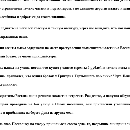
лик положил свой глаз. При желании тот мог спокойно вынести хозяйские деньг
о ограничился только часами и портсигаром, а не слишком дорогие пальто и ша
 особняка и добраться до своего жилища.
днять на ноги всю гласную и тайную агентуру, через нее выведать, кто мог по
е украденные вещи.
ния агенты сыска задержали на месте преступления знаменитого налетчика Васи
ый брелок от часов полицмейстера.
 нашел на улице, потом, что купил у одного еврея за 5 рублей, и только когда 
ошо, признался, что купил брелок у Григория Тертышного по кличке Черт. Пон
еступникам.
оротилы Ростова-папы решили совместно встретить Рождество, а попутно обсуд
торая проходила на 6-й улице в Новом поселении, они пригласили уголовни
но и прибывших на берега Дона из других мест.
а свое. Поскольку на сходку пришли асы своего дела, то, подвыпив, они принял