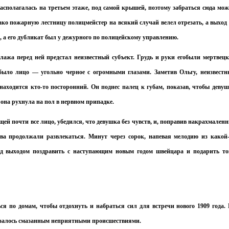
располагалась на третьем этаже, под самой крышей, поэтому забраться сюда мо
ако пожарную лестницу полицмейстер на всякий случай велел отрезать, а выход
, а его дубликат был у дежурного по полицейскому управлению.
ллажа перед ней предстал неизвестный субъект. Грудь и руки егобыли мертвец
было лицо — угольно черное с огромными глазами. Заметив Ольгу, неизвест
находится кто-то посторонний. Он поднес палец к губам, показав, чтобы деву
 она рухнула на пол в нервном припадке.
ей почти все лицо, убедился, что девушка без чувств, и, поправив накрахмален
ева продолжали развлекаться. Минут через сорок, напевая мелодию из какой
ред выходом поздравить с наступающим новым годом швейцара и подарить т
ся по домам, чтобы отдохнуть и набраться сил для встречи нового 1909 года.
казалось смазанным неприятными происшествиями.