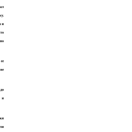
пал
ку.
а и
что
чно
 ее
 не
 до
*
е и
*
ски
али