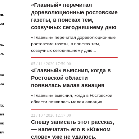
«Главный» перечитал
дореволюционные ростовские
ки.
газеты, в поисках тем,
ным
созвучных сегодняшнему дню
«Главный» перечитал дореволюционные
ростовские газеты, в поисках тем,
ко-
созвучных сегодняшнему дню...
ась
05 / 11 / 2020 17:59:00
«Главный» выяснил, когда в
для
Ростовской области
ого
появилась малая авиация
«Главный» выяснил, когда в Ростовской
области появилась малая авиация...
ду,
тал
22 / 10 / 2020 12:17:00
Спешу записать этот рассказ,
щик
— напечатать его в «Южном
ику
слове» уже не удалось.