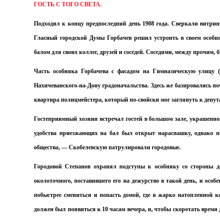
ГОСТЬ С ТОГО СВЕТА.
Подходил к концу предпоследний день 1908 года. Сверкали витрин
Гласный городской Думы Горбачев решил устроить в своем особн
балом для своих коллег, друзей и соседей. Соседями, между прочим, 
Часть особняка Горбачева с фасадом на Гимназическую улицу (н
Нахичеванского-на-Дону градоначальства. Здесь же базировались по
квартира полицмейстера, который по-свойски мог заглянуть к депута
Гостеприимный хозяин встречал гостей в большом зале, украшенн
удобства приезжающих на бал был открыт нараспашку, однако по
общества, — Скобелевскую патрулировали городовые.
Городовой Степанов охранял подступы к особняку со стороны до
околоточного, поставившего его на дежурство в такой день, и особ
побыстрее смениться и попасть домой, где в жарко натопленной 
должен был появиться к 10 часам вечера, и, чтобы скоротать время