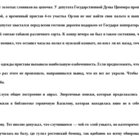
де золотых слоников на цепочке. У депутата Государственной Думы Циммера про
й, а временный пристав 4-го участка Орлов не мог найти свои пальто и шап
утат хвастался перед всеми гостями дорогим подарком от Государя император
месью табаков различного сорта. К концу вечера он был в таком состоянии, 
 помнил, что оставил часы на полке в мужской комнате, но взял ли их назад, то
а одежды пристава вызывала наибольшую озабоченность. Если предположить, что
о раз этого не произошло, напрашивался вывод, что их все же украли. Чтобы
ба.
ислуги общее построение и аврал. Энергичные поиски, которые продолжались
Я согласен с
политикой конфиденциальности и защиты информации
ружили в библиотеке горничную Касилову, которая находилась явно не в себ
Я согласен с
политикой конфиденциальности и защиты информации
у. Тот вполне допускал, что случившееся — чей-то злой умысел, но категориче
чилась на балу, где гулял ростовский бомонд, так вдобавок ко всему обворов