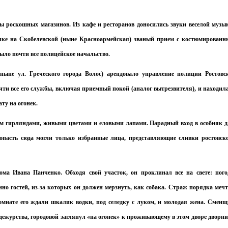
ы роскошных магазинов. Из кафе и ресторанов доносились звуки веселой музы
яке на Скобелевской (ныне Красноармейская) званый прием с костюмирован
было почти все полицейское начальство.
ыне ул. Греческого города Волос) арендовало управление полиции Ростовс
чти все его службы, включая приемный покой (аналог вытрезвителя), и находил
ту на огонек.
ом гирляндами, живыми цветами и еловыми лапами. Парадный вход в особняк 
пасть сюда могли только избранные лица, представляющие сливки ростовск
ма Ивана Панченко. Обходя свой участок, он проклинал все на свете: пого
енно гостей, из-за которых он должен мерзнуть, как собака. Страж порядка меч
комнате его ждали шкалик водки, под селедку с луком, и молодая жена. Смен
 дежурства, городовой заглянул «на огонек» к проживающему в этом дворе дворн