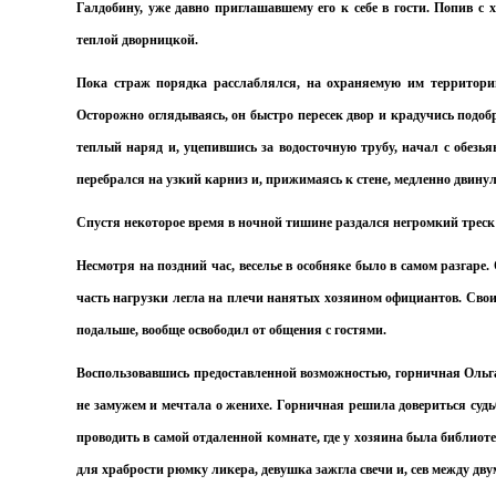
Галдобину, уже давно приглашавшему его к себе в гости. Попив с
теплой дворницкой.
Пока страж порядка расслаблялся, на охраняемую им территори
Осторожно оглядываясь, он быстро пересек двор и крадучись подобр
теплый наряд и, уцепившись за водосточную трубу, начал с обезья
перебрался на узкий карниз и, прижимаясь к стене, медленно двинулс
Спустя некоторое время в ночной тишине раздался негромкий треск 
Несмотря на поздний час, веселье в особняке было в самом разгаре
часть нагрузки легла на плечи нанятых хозяином официантов. Свои
подальше, вообще освободил от общения с гостями.
Воспользовавшись предоставленной возможностью, горничная Ольга 
не замужем и мечтала о женихе. Горничная решила довериться судь
проводить в самой отдаленной комнате, где у хозяина была библиот
для храбрости рюмку ликера, девушка зажгла свечи и, сев между дву