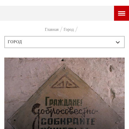
ГОРОДСКОЙ ПОРТАЛ
Главная
Город
НОВОСТИ
ГОРОД
ВОПРОС НЕДЕЛИ
ВСЕ ПУБЛИКАЦИИ
ПРЕМЬЕРА
ИСТОРИЯ
ТАМ И ТУТ
ПЕРСОНЫ
СТИЛЬ ЖИЗНИ
СТИЛЬ
ХАЙП
ЧТИВО
ЧЕЛОВЕК ОСОБЕННЫЙ
КУЛЬТ ЕДЫ
АФИША