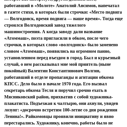
работавший в «Молоте» Анатолий Ансимов, напечатал
в газете стихи, в которых были строчки: «Место подвига
— Волгодонск, время подвига — наше время». Тогда еще
строился Волгодонский завод тяжелого
машиностроения. А когда заводу дали название
«Атоммаш», поэта пригласили в обком, после чего
строчки, в которых слово «волгодонск» было заменено
словом «Атоммаш», появились на огромном панно,
установленном перед въездом в город. Был и курьезный
случай, о нем рассказывал мне мой приятель (ныне
покойный) Валентин Константинович Волгин,
работавший в отделе пропаганды и агитации обкома
КПСС. Дело было в начале 1970 года. Его вызвал
секретарь обкома Тесля и поручил срочно ехать в
Мясниковский район, прихватив с собой художника-
плакатиста. Подъезжая к чалтырю, они ахнули, увидев
лозунг: «досрочно встретим 100-летие со дня рождения
Ленина!». Райкомовцы проявили инициативу и явно
перестарались. Художнику, конечно, работы было не