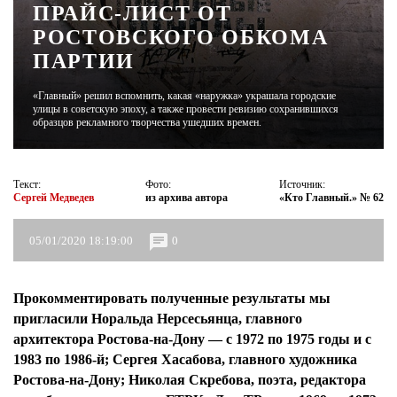
ПРАЙС-ЛИСТ ОТ
РОСТОВСКОГО ОБКОМА
ЖУРНАЛ
ПАРТИИ
«Главный» решил вспомнить, какая «наружка» украшала городские
улицы в советскую эпоху, а также провести ревизию сохранившихся
образцов рекламного творчества ушедших времен.
Текст:
Фото:
Источник:
Сергей Медведев
из архива автора
«Кто Главный.» № 62
05/01/2020 18:19:00
0
Прокомментировать полученные результаты мы
пригласили Норальда Нерсесьянца, главного
архитектора Ростова-на-Дону — с 1972 по 1975 годы и с
1983 по 1986-й; Сергея Хасабова, главного художника
Ростова-на-Дону; Николая Скребова, поэта, редактора