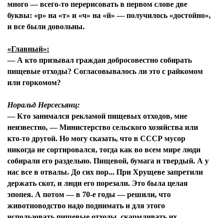
много — всего-то перерисовать в первом слове две
буквы: «р» на «т» и «ч» на «й» — получилось «достойно»,
и все были довольны.
«Главный»:
— А кто призывал граждан добросовестно собирать
пищевые отходы? Согласовывалось ли это с райкомом
или горкомом?
Норальд Нерсесьянц:
— Кто занимался рекламой пищевых отходов, мне
неизвестно, — Министерство сельского хозяйства или
кто-то другой. Но могу сказать, что в СССР мусор
никогда не сортировался, тогда как во всем мире люди
собирали его раздельно. Пищевой, бумага и твердый. А у
нас все в отвалы. До сих пор... При Хрущеве запретили
держать скот, и люди его порезали. Это была целая
эпопея. А потом — в 70-е годы — решили, что
животноводство надо поднимать и для этого
использовать пищевые отходы, скармливать их