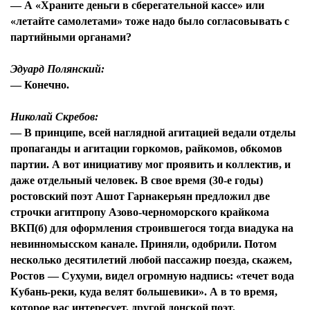
— А «Храните деньги в сберегательной кассе» или
«летайте самолетами» тоже надо было согласовывать с
партийными органами?
Эдуард Полянский:
— Конечно.
Николай Скребов:
— В принципе, всей наглядной агитацией ведали отделы
пропаганды и агитации горкомов, райкомов, обкомов
партии. А вот инициативу мог проявить и коллектив, и
даже отдельный человек. В свое время (30-е годы)
ростовский поэт Ашот Гарнакерьян предложил две
строчки агитпропу Азово-черноморского крайкома
ВКП(б) для оформления строившегося тогда виадука на
невинномысском канале. Приняли, одобрили. Потом
несколько десятилетий любой пассажир поезда, скажем,
Ростов — Сухуми, видел огромную надпись: «течет вода
Кубань-реки, куда велят большевики». А в то время,
которое вас интересует, другой донской поэт,