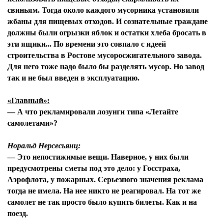
свиньям. Тогда около каждого мусорника установили
жбаны для пищевых отходов. И сознательные граждане
должны были огрызки яблок и остатки хлеба бросать в
Я согласен с
политикой конфиденциальности и
защиты информации*
эти ящики... По времени это совпало с идеей
Я согласен с
политикой конфиденциальности и
строительства в Ростове мусоросжигательного завода.
защиты информации*
Для него тоже надо было бы разделять мусор. Но завод
так и не был введен в эксплуатацию.
«Главный»:
— А что рекламировали лозунги типа «Летайте
самолетами»?
Норальд Нерсесьянц:
— Это непостижимые вещи. Наверное, у них были
предусмотрены сметы под это дело: у Госстраха,
Аэрофлота, у пожарных. Серьезного значения реклама
тогда не имела. На нее никто не реагировал. На тот же
самолет не так просто было купить билеты. Как и на
поезд.