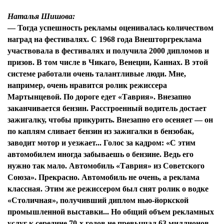
Наталья Шишова:
— Тогда успешность рекламы оценивалась количеством
наград на фестивалях. С 1968 года Внешторгреклама
участвовала в фестивалях и получила 2000 дипломов и
призов. В том числе в Чикаго, Венеции, Каннах. В этой
системе работали очень талантливые люди. Мне,
например, очень нравится ролик режиссера
Мартынцевой. По дороге едет «Таврия». Внезапно
заканчивается бензин. Расстроенный водитель достает
зажигалку, чтобы прикурить. Внезапно его осеняет — он
по каплям сливает бензин из зажигалки в бензобак,
заводит мотор и уезжает... Голос за кадром: «С этим
автомобилем иногда забываешь о бензине. Ведь его
нужно так мало. Автомобиль «Таврия» из Советского
Союза». Прекрасно. Автомобиль не очень, а реклама
классная. Этим же режиссером был снят ролик о водке
«Столичная», получивший диплом нью-йоркской
промышленной выставки... Но общий объем рекламных
услуг к середине 70-х годов не превышал 63 миллионов