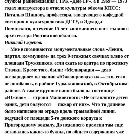
службы радиовещания ГТРК «Дон-ТР», а в 1969 — 1973
годах инструктора в отделе культуры обкома КПСС;
Наталью Шишову, профессора, заведующего кафедрой
«история и культурология» ДГТУ, и Эдуарда
Полянского, в течение 15 лет занимавшего пост главного
архитектора Ростовской области.
Николай Скребов:
— Мне вспоминаются монументальные слова «Ленин,
партия, коммунизм» на трех 9-этажных свечках влево от
площади Тружеников, если ехать из центра по проспекту
Стачки. Кроме того, были: «Мелиорация — дело
всенародное» на здании «Южгипроводхоза» — это, если
не ошибаюсь, в районе Турмалиновской, в Октябрьском
районе. А самое крупное панно было на гостинице
«Южная» — строки Маяковского: «Не оставляйте детей
одних, дети балуются — пожар от них». Что-то длинное
было написано на ограде вдоль трамвайной линии,
ведущей от площади 5-го донского корпуса к
Пригородному вокзалу. До недавнего времени там еще
оставались какие-то буквы, но общего содержания уже