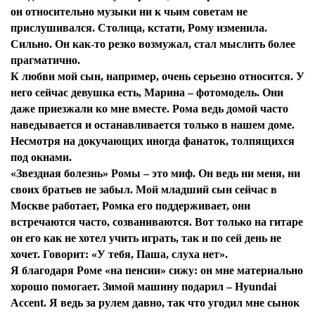
он относительно музыки ни к чьим советам не
прислушивался. Столица, кстати, Рому изменила.
Сильно. Он как-то резко возмужал, стал мыслить более
прагматично.
К любви мой сын, например, очень серьезно относится. У
него сейчас девушка есть, Марина – фотомодель. Они
даже приезжали ко мне вместе. Рома ведь домой часто
наведывается и останавливается только в нашем доме.
Несмотря на докучающих иногда фанаток, толпящихся
под окнами.
«Звездная болезнь» Ромы – это миф. Он ведь ни меня, ни
своих братьев не забыл. Мой младший сын сейчас в
Москве работает, Ромка его поддерживает, они
встречаются часто, созваниваются. Вот только на гитаре
он его как не хотел учить играть, так и по сей день не
хочет. Говорит: «У тебя, Паша, слуха нет».
Я благодаря Роме «на пенсии» сижу: он мне материально
хорошо помогает. Зимой машину подарил – Hyundai
Accent. Я ведь за рулем давно, так что угодил мне сынок