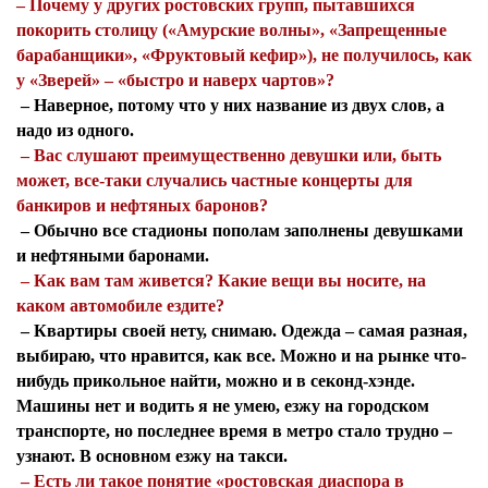
– Почему у других ростовских групп, пытавшихся
покорить столицу («Амурские волны», «Запрещенные
барабанщики», «Фруктовый кефир»), не получилось, как
у «Зверей» – «быстро и наверх чартов»?
– Наверное, потому что у них название из двух слов, а
надо из одного.
– Вас слушают преимущественно девушки или, быть
может, все-таки случались частные концерты для
банкиров и нефтяных баронов?
– Обычно все стадионы пополам заполнены девушками
и нефтяными баронами.
– Как вам там живется? Какие вещи вы носите, на
каком автомобиле ездите?
– Квартиры своей нету, снимаю. Одежда – самая разная,
выбираю, что нравится, как все. Можно и на рынке что-
нибудь прикольное найти, можно и в секонд-хэнде.
Машины нет и водить я не умею, езжу на городском
транспорте, но последнее время в метро стало трудно –
узнают. В основном езжу на такси.
– Есть ли такое понятие «ростовская диаспора в