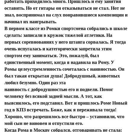
работать приходилось много. Пришлось и ему занятия
оставить. Но от гитары он отказываться не стал. Нот не
знал, воспринимал на слух понравившиеся композиции и
начинал их наигрывать.
В первом классе из Ромки спортсмена собрались в школе
сделать: записали в кружок тяжелой атлетики. На
первых соревнованиях у него штанга сорвалась. Я тогда
очень испугалась и категорически запретила этим
спортом ему заниматься. Это, пожалуй, был
единственный момент, когда я надавила на Рому. У
Я согласен с
политикой конфиденциальности и
Ромы целеустремленность сочеталась с наивностью. Он
защиты информации*
был такая открытая душа! Добродушный, животных
Я согласен с
политикой конфиденциальности и
защиты информации*
любил безумно. Один раз эта
наивность с добродушностью его и подвели. Помог
человеку без всякой задней мысли. А тот, как
выяснилось, его подставил. Вот и пришлось Роме Новый
год в КПЗ встречать. Боже, как я переживала тогда!
Хорошо, что разрешилось все быстро – установили, что
мой сын не виновен и отпустили его.
Когда Рома в Москву собрался, отговаривать не стала: