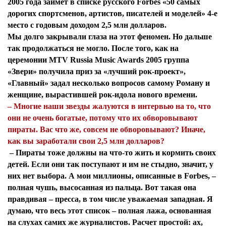
2005 года займет в списке русского Forbes «50 самых
дорогих спортсменов, артистов, писателей и моделей» 4-е
место с годовым доходом 2,5 млн долларов.
Мы долго закрывали глаза на этот феномен. Но дальше
так продолжаться не могло. После того, как на
церемонии MTV Russia Music Awards 2005 группа
«Звери» получила приз за «лучший рок-проект»,
«Главный» задал несколько вопросов самому Роману и
женщине, вырастившей рок-идола нового времени.
– Многие наши звезды жалуются в интервью на то, что
они не очень богатые, потому что их обворовывают
пираты. Вас что же, совсем не обворовывают? Иначе,
как вы заработали свои 2,5 млн долларов?
– Пираты тоже должны на что-то жить и кормить своих
детей. Если они так поступают и им не стыдно, значит, у
них нет выбора. А мои миллионы, описанные в Forbes, –
полная чушь, высосанная из пальца. Вот такая она
правдивая – пресса, в том числе уважаемая западная. Я
думаю, что весь этот список – полная лажа, основанная
на слухах самих же журналистов. Расчет простой: ах,