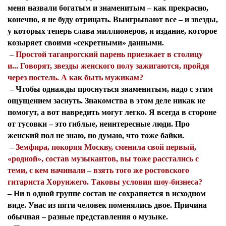
меня назвали богатым и знаменитым – как прекрасно,
конечно, я не буду отрицать. Выигрывают все – и звезды,
у которых теперь слава миллионеров, и издание, которое
козыряет своими «секретными» данными.
– Простой таганрогский парень приезжает в столицу
и... Говорят, звезды женского полу зажигаются, пройдя
через постель. А как быть мужикам?
– Чтобы однажды проснуться знаменитым, надо с этим
ощущением заснуть. Знакомства в этом деле никак не
помогут, а вот навредить могут легко. Я всегда в стороне
от тусовки – это гиблые, неинтересные люди. Про
женский пол не знаю, но думаю, что тоже байки.
– Земфира, покоряя Москву, сменила свой первый,
«родной», состав музыкантов, вы тоже расстались с
теми, с кем начинали – взять того же ростовского
гитариста Хорунжего. Таковы условия шоу-бизнеса?
– Ни в одной группе состав не сохраняется в исходном
виде. Унас из пяти человек поменялись двое. Причина
обычная – разные представления о музыке.