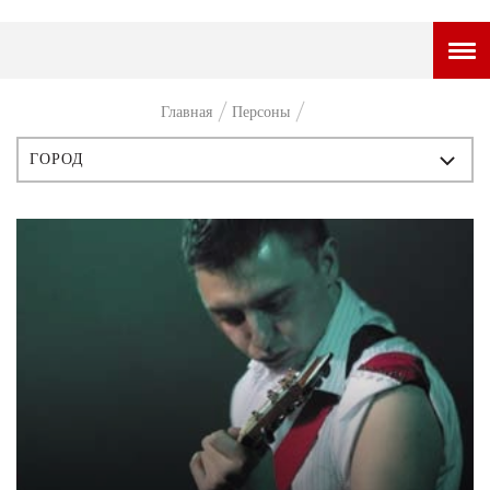
ГОРОДСКОЙ ПОРТАЛ
Главная
Персоны
НОВОСТИ
ГОРОД
ВОПРОС НЕДЕЛИ
ВСЕ ПУБЛИКАЦИИ
ПРЕМЬЕРА
ИСТОРИЯ
ТАМ И ТУТ
ПЕРСОНЫ
СТИЛЬ ЖИЗНИ
СТИЛЬ
ХАЙП
ЧТИВО
ЧЕЛОВЕК ОСОБЕННЫЙ
КУЛЬТ ЕДЫ
АФИША