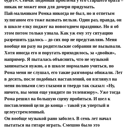
будет». Сейчас подобная проблема у его старшего брата –
никак не может имя для дочери придумать.
Пай-мальчиком Ромка никогда не был, но и отпетым
хулиганом его тоже назвать нельзя. Один раз, правда, он
в школе елку поджег на новогоднем празднике. Но я об
этом потом только узнала. Как уж ему эту ситуацию
разрешить удалось – до сих пор не представляю. Меня
вообще ни разу на родительские собрания не вызывали.
Хотя иногда его и поругать приходилось, за «двойки»,
например. Я пыталась объяснить, что не музыкой
заниматься нужно, а в школе нормально учиться, но
Рома меня не слушал, его такие разговоры обижали. Лет
в десять, после подобных наставлений, он взглянул на
меня полными слез глазами и твердо так сказал: «Ну,
ничего, вы меня еще увидите по телевизору». Уже тогда
Рома решил на большую сцену пробиться. И шел к
поставленной цели до конца – такой уж упертый и
целеустремленный.
Он вообще музыкой рано заболел. В семь лет начал
пытаться на гитаре играть. Смешно было это