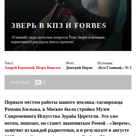
ЖУРНАЛ
ЗВЕРЬ В КПЗ И FORBES
«Главный» задал несколько вопросов Роме Зверю и женщине,
вырастившей рок-идола нового времени.
Текст:
Фото:
Источник:
Андрей Бережной, Игорь Ковалев
Дмитрий Норов
«Кто Главный.» № 2
10/03/2020
0
Первым местом работы нашего земляка–таганрожца
Романа Билыка, в Москве была стройка Музея
Современного Искусства Зураба Церетели. Это уже
потом, попозже, он станет знаменитым Ромой - «Зверем»,
зазвучит из каждой радиоточки, и в результате в августе