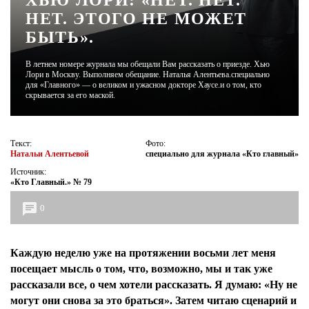
ХЬЮ ЛОРИ: «НЕТ. НЕТ.
НЕТ. ЭТОГО НЕ МОЖЕТ
ЖУРНАЛ
БЫТЬ».
В летнем номере журнала мы обещали Вам рассказать о приезде. Хью
Лори в Москву. Выполняем обещание. Наталья Алентьева.специально
для «Главного» — о великом и ужасном докторе Хаусе.и о том, кто
скрывается за его маской.
Текст:
Фото:
Натальи Алентьевой
специально для журнала «Кто главный»
Источник:
«Кто Главный.» № 79
0
Каждую неделю уже на протяжении восьми лет меня
посещает мысль о том, что, возможно, мы и так уже
рассказали все, о чем хотели рассказать. Я думаю: «Ну не
могут они снова за это браться». Затем читаю сценарий и