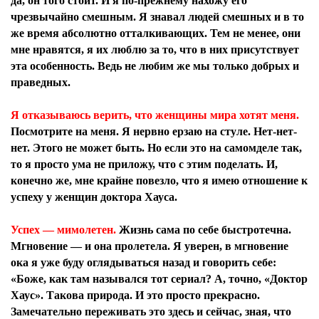
да, он того стоит. И я по-прежнему нахожу его
чрезвычайно смешным. Я знавал людей смешных и в то
же время абсолютно отталкивающих. Тем не менее, они
мне нравятся, я их люблю за то, что в них присутствует
эта особенность. Ведь не любим же мы только добрых и
праведных.
Я отказываюсь верить, что женщины мира хотят меня.
Посмотрите на меня. Я нервно ерзаю на стуле. Нет-нет-
нет. Этого не может быть. Но если это на самомделе так,
то я просто ума не приложу, что с этим поделать. И,
конечно же, мне крайне повезло, что я имею отношение к
успеху у женщин доктора Хауса.
Успех — мимолетен.
Жизнь сама по себе быстротечна.
Мгновение — и она пролетела. Я уверен, в мгновение
ока я
уже буду
оглядываться назад и говорить себе:
«Боже, как там назывался тот сериал? А, точно, «Доктор
Хаус». Такова природа. И это просто прекрасно.
Замечательно переживать это здесь и сейчас, зная, что