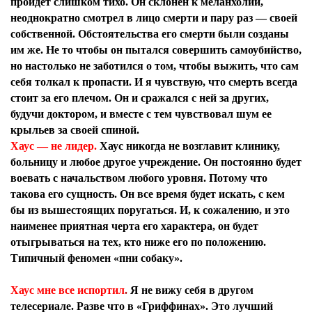
пройдет слишком тихо. Он склонен к меланхолии,
неоднократно смотрел в лицо смерти и пару раз — своей
собственной. Обстоятельства его смерти были созданы
им же. Не то чтобы он пытался совершить самоубийство,
но настолько не заботился о том, чтобы выжить, что сам
себя толкал к пропасти. И я чувствую, что смерть всегда
стоит за его плечом. Он и сражался с ней за других,
будучи доктором, и вместе с тем чувствовал шум ее
крыльев за своей спиной.
Хаус — не лидер.
Хаус никогда не возглавит клинику,
больницу и любое другое учреждение. Он постоянно будет
воевать с начальством любого уровня. Потому что
такова его сущность. Он все время будет искать, с кем
бы из вышестоящих поругаться. И, к сожалению, и это
наименее приятная черта его характера, он будет
отыгрываться на тех, кто ниже его по положению.
Типичный феномен «пни собаку».
Хаус мне все испортил
.
Я не вижу себя в другом
телесериале. Разве что в «Гриффинах». Это лучший