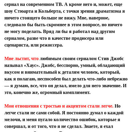
сериал на современном ТВ. А кроме него и, может, еще
шоу Стюарта и Кольберта, с точки зрения драматизма я
ничего стоящего больше не вижу. Мне, наверное,
следовало бы быть скромнее в этом вопросе, но ничего
не могу поделать. Вряд ли бы я работал над другим
сериалом, разве что в качестве продюсера или
сценариста, или режиссера.
Мне льстит, что
любимым своим сериалом Стив Джобс
называл «Хаус». Джобс, бесспорно, умный, обладающий
вкусом и внимательный к деталям человек, который,
Я согласен с
политикой конфиденциальности и
как я полагаю, неспособен был делать что-либо небрежно
защиты информации*
— я думаю, все, что он делал, имело для него значение. И
Я согласен с
политикой конфиденциальности и
защиты информации*
это, конечно же, огромный комплимент.
Мои отношения с тростью и акцентом стали легче.
Но
легче стали не сами собой. Я постоянно думал о каждой
мелочи, и меня пугало количество ошибок, которые я
совершал, и от того, что я не сделал. Знаете, я ехал