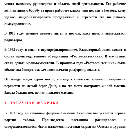
менял название, руководство и область своей деятельности. Его рабочие
вели активную борьбу за права рабочего класса: они первые в Ростове, кому
удалось национализировать предприятие и перевести его на рабочее
самоуправление.
В 1918 году, помимо печного литья и посуды, здесь начали выпускаться
радиаторы.
В 1975 году, в связи с перепрофилированием, Радиаторный завод входит в
состав производственного объединения «Ростовсантехника». В его стенах
стали делать краны-смесители. В прошлом году «Ростовсантехника» была
объявлена банкротом, сам завод начали расформировывать.
От завода всегда дурно пахло, его еще с советских времен планировали
перенести на левый берег Дона, а на его месте построить жилой массив.
Завода больше нет, но нет и жилого массива.
3. ТАБАЧНАЯ ФАБРИКА
В 1857 году на табачной фабрике Василия Асмолова выпускается первая
партия табака. Производство постоянно расширялось и
совершенствовалось, были налажены поставки сырья из Одессы и Турции.