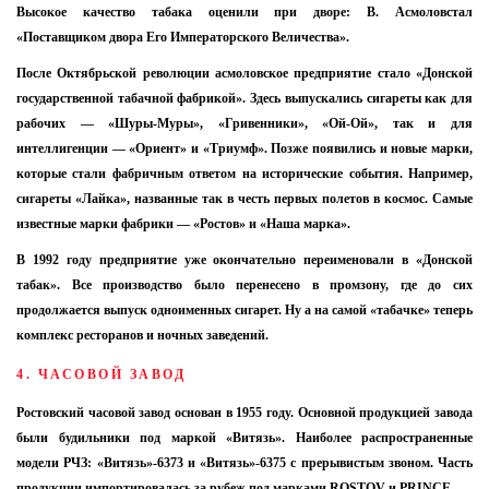
Высокое качество табака оценили при дворе: В. Асмоловстал
«Поставщиком двора Его Императорского Величества».
После Октябрьской революции асмоловское предприятие стало «Донской
государственной табачной фабрикой». Здесь выпускались сигареты как для
рабочих — «Шуры-Муры», «Гривенники», «Ой-Ой», так и для
интеллигенции — «Ориент» и «Триумф». Позже появились и новые марки,
которые стали фабричным ответом на исторические события. Например,
сигареты «Лайка», названные так в честь первых полетов в космос. Самые
известные марки фабрики — «Ростов» и «Наша марка».
В 1992 году предприятие уже окончательно переименовали в «Донской
табак». Все производство было перенесено в промзону, где до сих
продолжается выпуск одноименных сигарет. Ну а на самой «табачке» теперь
комплекс ресторанов и ночных заведений.
4. ЧАСОВОЙ ЗАВОД
Ростовский часовой завод основан в 1955 году. Основной продукцией завода
были будильники под маркой «Витязь». Наиболее распространенные
модели РЧЗ: «Витязь»-6373 и «Витязь»-6375 с прерывистым звоном. Часть
продукции импортировалась за рубеж под марками ROSTOV и PRINCE.