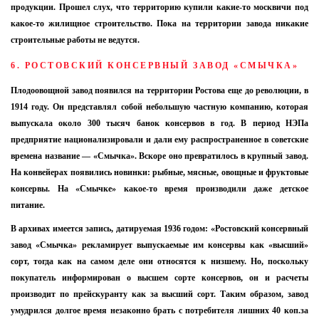
продукции. Прошел слух, что территорию купили какие-то москвичи под
какое-то жилищное строительство. Пока на территории завода никакие
строительные работы не ведутся.
6. РОСТОВСКИЙ КОНСЕРВНЫЙ ЗАВОД «СМЫЧКА»
Плодоовощной завод появился на территории Ростова еще до революции, в
1914 году. Он представлял собой небольшую частную компанию, которая
выпускала около 300 тысяч банок консервов в год. В период НЭПа
предприятие национализировали и дали ему распространенное в советские
времена название — «Смычка». Вскоре оно превратилось в крупный завод.
На конвейерах появились новинки: рыбные, мясные, овощные и фруктовые
консервы. На «Смычке» какое-то время производили даже детское
питание.
В архивах имеется запись, датируемая 1936 годом: «Ростовский консервный
завод «Смычка» рекламирует выпускаемые им консервы как «высший»
сорт, тогда как на самом деле они относятся к низшему. Но, поскольку
покупатель информирован о высшем сорте консервов, он и расчеты
производит по прейскуранту как за высший сорт. Таким образом, завод
умудрился долгое время незаконно брать с потребителя лишних 40 коп.за