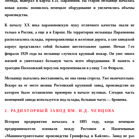
легенда, выиграл в карты Е.П. Парамонов. На старой мельнице началась
новая жизнь: появилось немецкое оборудование и увеличились объемы
производства.
К началу XX века парамоновскую муку отличного качества знали не
только в России, а еще и в Европе. На территории мельницы Парамонова
располагались склады, зернохранилища и железная дорога, а сам заводской
корпус представлял собой большое шестиэтажное здание. Ночью 7-го
февраля 1929 года на мельнице случился крупный пожар. Он унес много
жизней и уничтожил большую часть всего оборудования. В память о
трагедии Посоховский переулок переименовали в улицу 7-го Февраля.
Мельницу пытались восстановить, но она снова сгорела. Уже окончательно.
Вскоре на ее месте возник Ростовский крупяной завод, производство на
котором было остановлено примерно в начале нулевых. Сегодня часть
помещений завода используется под склады, большая часть — брошена.
2. РАДИАТОРНЫЙ ЗАВОД ИМ. И.Д. ЧЕНЦОВА
История предприятия началась в 1895 году, когда немецкие
предприниматели основали между Ростовом и Нахичеванью
«Машиностроительное производство Грюнфельд и Кайлих». Завод не раз