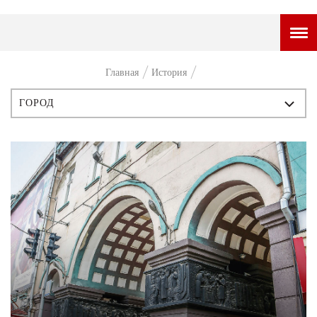
ГОРОДСКОЙ ПОРТАЛ
Главная
История
НОВОСТИ
ГОРОД
ВОПРОС НЕДЕЛИ
ВСЕ ПУБЛИКАЦИИ
ПРЕМЬЕРА
ИСТОРИЯ
ТАМ И ТУТ
ПЕРСОНЫ
СТИЛЬ ЖИЗНИ
СТИЛЬ
ХАЙП
ЧТИВО
ЧЕЛОВЕК ОСОБЕННЫЙ
КУЛЬТ ЕДЫ
АФИША