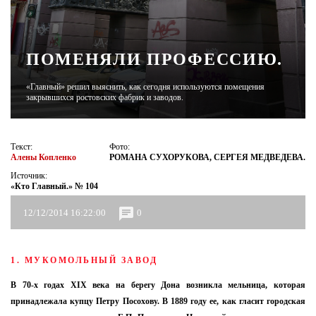
ЖУРНАЛ
ПОМЕНЯЛИ ПРОФЕССИЮ.
«Главный» решил выяснить, как сегодня используются помещения
закрывшихся ростовских фабрик и заводов.
Текст:
Фото:
Алены Копленко
РОМАНА СУХОРУКОВА, СЕРГЕЯ МЕДВЕДЕВА.
Источник:
«Кто Главный.» № 104
12/12/2014 16:22:00
0
1. МУКОМОЛЬНЫЙ ЗАВОД
В 70-х годах XIX века на берегу Дона возникла мельница, которая
принадлежала купцу Петру Посохову. В 1889 году ее, как гласит городская