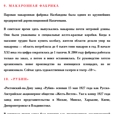
9. МАКАРОННАЯ ФАБРИКА
Паровая макаронная фабрика Налбандова была одним из крупнейших
предприятий дореволюционной Нахичевани.
В советское время здесь выпускались макароны почти метровой длины.
Они были упакованы в специальные желто-красные коробки. Когда в
магазине трудно было купить колбасу, жители области делали упор на
макароны — область потребляла до 4 тысяч тонн макарон в год. В начале
XXI века эта цифра сократилась до 1 тысячи. К 2004 году фабрика работала
только на заказ, а потом и вовсе остановилась. Ее руководство хотело
организовать новое производство на имеющихся площадях, но не
организовало. Сейчас здесь художественная галерея и театр «18+».
10. «РУБИН»
«Ростовский-на-Дону завод «Рубин» основан 15 мая 1927 года как Русско-
Австрийское акционерное общество «Жесть-Вестен». Уже к концу 1927 года
завод имел представительства в Москве, Минске, Харькове, Киеве,
Днепропетровске и Владивостоке.
Я согласен с
политикой конфиденциальности и
защиты информации*