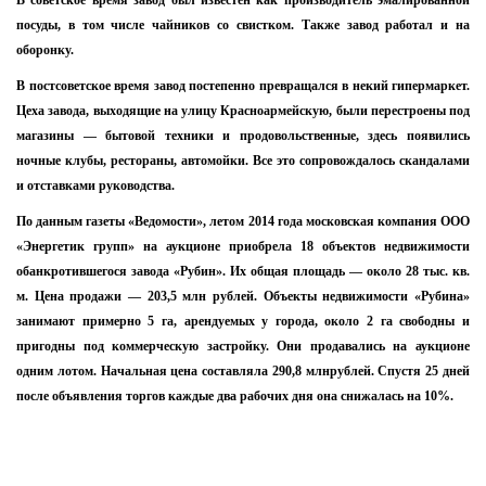
В советское время завод был известен как производитель эмалированной
Я согласен с
политикой конфиденциальности и
защиты информации*
посуды, в том числе чайников со свистком. Также завод работал и на
оборонку.
В постсоветское время завод постепенно превращался в некий гипермаркет.
Цеха завода, выходящие на улицу Красноармейскую, были перестроены под
магазины — бытовой техники и продовольственные, здесь появились
ночные клубы, рестораны, автомойки. Все это сопровождалось скандалами
и отставками руководства.
По данным газеты «Ведомости», летом 2014 года московская компания ООО
«Энергетик групп» на аукционе приобрела 18 объектов недвижимости
обанкротившегося завода «Рубин». Их общая площадь — около 28 тыс. кв.
м. Цена продажи — 203,5 млн рублей. Объекты недвижимости «Рубина»
занимают примерно 5 га, арендуемых у города, около 2 га свободны и
пригодны под коммерческую застройку. Они продавались на аукционе
одним лотом. Начальная цена составляла 290,8 млнрублей. Спустя 25 дней
после объявления торгов каждые два рабочих дня она снижалась на 10%.