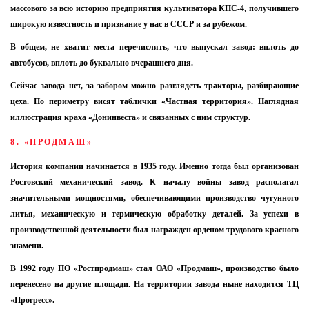
массового за всю историю предприятия культиватора КПС-4, получившего
широкую известность и признание у нас в СССР и за рубежом.
В общем, не хватит места перечислять, что выпускал завод: вплоть до
автобусов, вплоть до буквально вчерашнего дня.
Сейчас завода нет, за забором можно разглядеть тракторы, разбирающие
цеха. По периметру висят таблички «Частная территория». Наглядная
иллюстрация краха «Донинвеста» и связанных с ним структур.
8. «ПРОДМАШ»
История компании начинается в 1935 году. Именно тогда был организован
Ростовский механический завод. К началу войны завод располагал
значительными мощностями, обеспечивающими производство чугунного
литья, механическую и термическую обработку деталей. За успехи в
производственной деятельности был награжден орденом трудового красного
знамени.
В 1992 году ПО «Ростпродмаш» стал ОАО «Продмаш», производство было
перенесено на другие площади. На территории завода ныне находится ТЦ
«Прогресс».