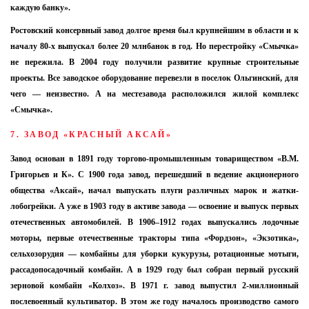
каждую банку».
Ростовский консервный завод долгое время был крупнейшим в области и к
началу 80-х выпускал более 20 млнбанок в год. Но перестройку «Смычка»
не пережила. В 2004 году получили развитие крупные строительные
проекты. Все заводское оборудование перевезли в поселок Ольгинский, для
чего — неизвестно. А на местезавода расположился жилой комплекс
«Смычка».
7. ЗАВОД «КРАСНЫЙ АКСАЙ»
Завод основан в 1891 году торгово-промышленным товариществом «В.М.
Григорьев и К». С 1900 года завод, перешедший в ведение акционерного
общества «Аксай», начал выпускать плуги различных марок и жатки-
лобогрейки. А уже в 1903 году в активе завода — освоение и выпуск первых
отечественных автомобилей. В 1906–1912 годах выпускались лодочные
моторы, первые отечественные тракторы типа «Фордзон», «Экзотика»,
сельхозорудия — комбайны для уборки кукурузы, ротационные мотыги,
рассадопосадочный комбайн. А в 1929 году был собран первый русский
зерновой комбайн «Колхоз». В 1971 г. завод выпустил 2-миллионный
послевоенный культиватор. В этом же году началось производство самого