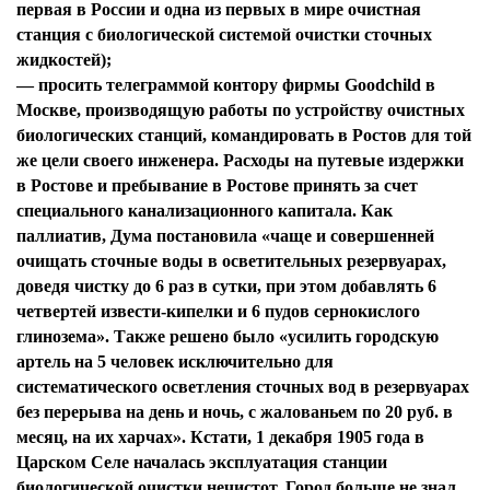
первая в России и одна из первых в мире очистная
станция с биологической системой очистки сточных
жидкостей);
— просить телеграммой контору фирмы Goodchild в
Москве, производящую работы по устройству очистных
биологических станций, командировать в Ростов для той
же цели своего инженера. Расходы на путевые издержки
в Ростове и пребывание в Ростове принять за счет
специального канализационного капитала. Как
паллиатив, Дума постановила «чаще и совершенней
очищать сточные воды в осветительных резервуарах,
доведя чистку до 6 раз в сутки, при этом добавлять 6
четвертей извести-кипелки и 6 пудов сернокислого
глинозема». Также решено было «усилить городскую
артель на 5 человек исключительно для
систематического осветления сточных вод в резервуарах
без перерыва на день и ночь, с жалованьем по 20 руб. в
месяц, на их харчах». Кстати, 1 декабря 1905 года в
Царском Селе началась эксплуатация станции
биологической очистки нечистот. Город больше не знал