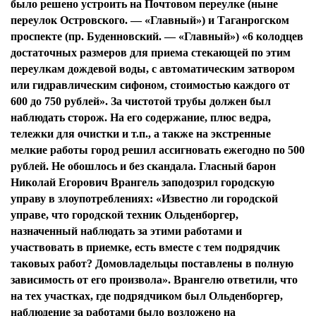
было решено устроить на Почтовом переулке (ныне
переулок Островского. — «Главный») и Таганрогском
проспекте (пр. Буденновский. — «Главный») «6 колодцев
достаточных размеров для приема стекающей по этим
переулкам дождевой воды, с автоматическим затвором
или гидравлическим сифоном, стоимостью каждого от
600 до 750 рублей». За чистотой трубы должен был
наблюдать сторож. На его содержание, плюс ведра,
тележки для очистки и т.п., а также на экстренные
мелкие работы город решил ассигновать ежегодно по 500
рублей. Не обошлось и без скандала. Гласный барон
Николай Егорович Врангель заподозрил городскую
управу в злоупотреблениях: «Известно ли городской
управе, что городской техник Ольденборгер,
назначенный наблюдать за этими работами и
участвовать в приемке, есть вместе с тем подрядчик
таковых работ? Домовладельцы поставлены в полную
зависимость от его произвола». Врангелю ответили, что
на тех участках, где подрядчиком был Ольденборгер,
наблюдение за работами было возложено на