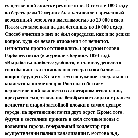
существенной очистке речи не шло. В том же 1893 году
на берегу реки Темерник был установлен временный
деревянный резервуар вместимостью до 20 000 ведер.
Потом его заменили на два бетонных по 10 000 ведер.
Способ очистки в них не был определен, как и не решен
вопрос, куда же девать отложения от нечистот.
Нечистоты просто отстаивались. Городской голова
Горбачев писал (в журнале «Зодчий», 1894 год):
«Выработка наиболее удобного, и главное, дешевого
способа очистки сточных вод генеральной балки —
вопрос будущего. За всем тем сооружение генерального
коллектора является для Ростова событием
первостепенной важности в санитарном отношении,
прекратив существование безобразного оврага с ручьем
нечистот и старой застойной клоаки в самом центре
города, на протяжении почти двух верст. Кроме того,
будучи в состоянии принять в себя сточные воды с
половины города, генеральный коллектор при
осуществлении полной канализации г. Ростова н.Д.