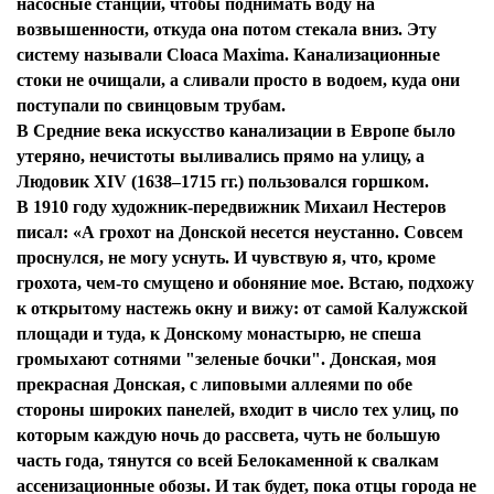
насосные станции, чтобы поднимать воду на
возвышенности, откуда она потом стекала вниз. Эту
систему называли Cloaca Maxima. Канализационные
стоки не очищали, а сливали просто в водоем, куда они
поступали по свинцовым трубам.
В Средние века искусство канализации в Европе было
утеряно, нечистоты выливались прямо на улицу, а
Людовик XIV (1638–1715 гг.) пользовался горшком.
В 1910 году художник-передвижник Михаил Нестеров
писал: «А грохот на Донской несется неустанно. Совсем
проснулся, не могу уснуть. И чувствую я, что, кроме
грохота, чем-то смущено и обоняние мое. Встаю, подхожу
к открытому настежь окну и вижу: от самой Калужской
площади и туда, к Донскому монастырю, не спеша
громыхают сотнями "зеленые бочки". Донская, моя
прекрасная Донская, с липовыми аллеями по обе
стороны широких панелей, входит в число тех улиц, по
которым каждую ночь до рассвета, чуть не большую
часть года, тянутся со всей Белокаменной к свалкам
ассенизационные обозы. И так будет, пока отцы города не