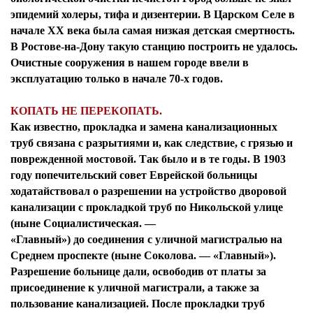
эпидемий холеры, тифа и дизентерии. В Царском Селе в
начале XX века была самая низкая детская смертность.
В Ростове-на-Дону такую станцию построить не удалось.
Очистные сооружения в нашем городе ввели в
эксплуатацию только в начале 70-х годов.
КОПАТЬ НЕ ПЕРЕКОПАТЬ.
Как известно, прокладка и замена канализационных
труб связана с разрытиями и, как следствие, с грязью и
поврежденной мостовой. Так было и в те годы. В 1903
Я согласен с
политикой конфиденциальности и
году попечительский совет Еврейской больницы
защиты информации*
ходатайствовал о разрешении на устройство дворовой
Я согласен с
политикой конфиденциальности и
защиты информации*
канализации с прокладкой труб по Никольской улице
(ныне Социалистическая. —
«Главный») до соединения с уличной магистралью на
Среднем проспекте (ныне Соколова. — «Главный»).
Разрешение больнице дали, освободив от платы за
присоединение к уличной магистрали, а также за
пользование канализацией. После прокладки труб