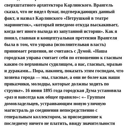
сверхштатного архитектора Карлинского. Врангель
сказал, что не видел бумаг, подтверждающих данный
факт, и назвал Карлинского «Петрушкой в театре
марионеток», «который неведомо откуда выскакивает,
когда нет иного выхода из запутанной истории». Как я
понял, главная и концептуальная претензия Врангеля
была в том, что управа (исполнительная власть)
принимает решения, не считаясь с Думой. «Наша
городская управа считает себя по отношению к гласным
каким-то верховным судилищем, а нас, гласных, мразью
и дураками... Пора, наконец, показать этим господам, что
хозяева города — мы, гласные, а они не более как наши
приказчики, молодцы, которые должны ходить по
струнке». 16 июня 1895 года городская Дума установила
«раз и навсегда как общее правило»: «– Группам
домовладельцев, устраивающим новую уличную
магистраль до соединения непосредственно с
генеральным коллектором, за присоединение к
последнему ничего не платить, ввиду значительности