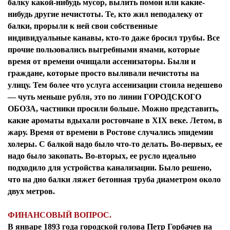
балку какой-нибудь мусор, вылить помои или какие-
нибудь другие нечистоты. Те, кто жил неподалеку от
балки, прорыли к ней свои собственные
индивидуальные канавы, кто-то даже бросил трубы. Все
прочие пользовались выгребными ямами, которые
время от времени очищали ассенизаторы. Были и
граждане, которые просто выливали нечистоты на
улицу. Тем более что услуга ассенизации стоила недешево
— чуть меньше рубля, это по линии ГОРОДСКОГО
ОБОЗА, частники просили больше. Можно представить,
какие ароматы вдыхали ростовчане в XIX веке. Летом, в
жару. Время от времени в Ростове случались эпидемии
холеры. С балкой надо было что-то делать. Во-первых, ее
надо было закопать. Во-вторых, ее русло идеально
подходило для устройства канализации. Было решено,
что на дно балки ляжет бетонная труба диаметром около
двух метров.
ФИНАНСОВЫЙ ВОПРОС.
В январе 1893 года городской голова Петр Горбачев на