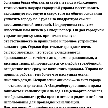
больница была обязана за свой счет под наблюдением
технического надзора городской управы восстановить
взломанную мостовую и сверх того на общем основании
уплатить городу по 2 рубля за квадратную сажень
восстановленной мостовой. Подрядчиком стал уже
известный нам инженер Ольденборгер. Он дал городской
управе подписку, мол, принимаю полную
ответственность за правильное и прочное устройство
канализации. Однако бдительные граждане очень
быстро заметили, что трубы укладываются
бракованные — с отбитыми краями и раковинами, а
засыпка траншей производится со слабой утрамбовкой,
вследствие чего сразу же появились провалы. Управа не
приняла работы, тем более что наступила осень,
начались дожди. Исправление ошибок — за счет города
— отложили до весны. А Ольденборгера лишили права
заниматься канализацией на год. Ольденборгер божился,
что бракованные трубы просто лежали рядом и не были
использованы для прокладки канализации.
Деятельность Ольденборгера рассматривалась на