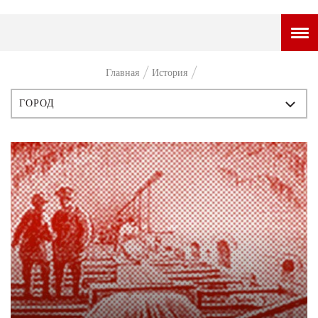
ГОРОДСКОЙ ПОРТАЛ
Главная
История
НОВОСТИ
ГОРОД
ВОПРОС НЕДЕЛИ
ВСЕ ПУБЛИКАЦИИ
ПРЕМЬЕРА
ИСТОРИЯ
ТАМ И ТУТ
ПЕРСОНЫ
СТИЛЬ ЖИЗНИ
СТИЛЬ
ХАЙП
ЧТИВО
ЧЕЛОВЕК ОСОБЕННЫЙ
КУЛЬТ ЕДЫ
АФИША