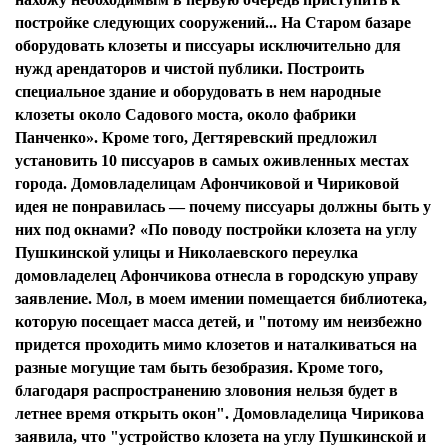
постройке следующих сооружений... На Старом базаре
оборудовать клозеты и писсуары исключительно для
нужд арендаторов и чистой публики. Построить
специальное здание и оборудовать в нем народные
клозеты около Садового моста, около фабрики
Панченко». Кроме того, Дегтяревский предложил
установить 10 писсуаров в самых оживленных местах
города. Домовладелицам Афончиковой и Чириковой
идея не понравилась — почему писсуары должны быть у
них под окнами? «По поводу постройки клозета на углу
Пушкинской улицы и Николаевского переулка
домовладелец Афончикова отнесла в городскую управу
заявление. Мол, в моем имении помещается библиотека,
которую посещает масса детей, и "потому им неизбежно
придется проходить мимо клозетов и наталкиваться на
разные могущие там быть безобразия. Кроме того,
благодаря распространению зловония нельзя будет в
летнее время открыть окон". Домовладелица Чирикова
заявила, что "устройство клозета на углу Пушкинской и