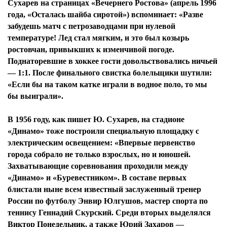
Сухарев на страницах «Вечернего Ростова» (апрель 1996
года, «Осталась шайба сиротой») вспоминает: «Разве
забудешь матч с петрозаводцами при нулевой
температуре! Лед стал мягким, и это был козырь
ростовчан, привыкших к изменчивой погоде.
Поднаторевшие в хоккее гости довольствовались ничьей
— 1:1. После финального свистка болельщики шутили:
«Если бы на таком катке играли в водное поло, то мы
бы выиграли».
В 1956 году, как пишет Ю. Сухарев, на стадионе
«Динамо» тоже построили специальную площадку с
электрическим освещением: «Впервые первенство
города собрало не только взрослых, но и юношей.
Захватывающие соревнования проходили между
«Динамо» и «Буревестником». В составе первых
блистали ныне всем известный заслуженный тренер
России по футболу Энвир Юлгушов, мастер спорта по
теннису Геннадий Скурский. Среди вторых выделялся
Виктор Понедельник, а также Юрий Захаров —