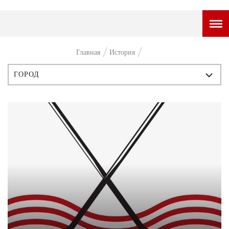
ГОРОДСКОЙ ПОРТАЛ
Главная
История
НОВОСТИ
ГОРОД
ВОПРОС НЕДЕЛИ
ВСЕ ПУБЛИКАЦИИ
ПРЕМЬЕРА
ИСТОРИЯ
ТАМ И ТУТ
ПЕРСОНЫ
СТИЛЬ ЖИЗНИ
СТИЛЬ
ХАЙП
ЧТИВО
ЧЕЛОВЕК ОСОБЕННЫЙ
КУЛЬТ ЕДЫ
АФИША