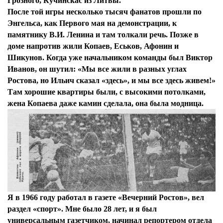
Грозного, Кучинскас из Литвы.
После той игры несколько тысяч фанатов прошли по
Энгельса, как Первого мая на демонстрации, к
памятнику В.И. Ленина и там толкали речь. Позже в
доме напротив жили Копаев, Еськов, Афонин и
Шикунов. Когда уже начальником команды был Виктор
Иванов, он шутил: «Мы все жили в разных углах
Ростова, но Ильич сказал «здесь», и мы все здесь живем!»
Там хорошие квартиры были, с высокими потолками,
жена Копаева даже камин сделала, она была модница.
Я в 1966 году работал в газете «Вечерний Ростов», вел
раздел «спорт». Мне было 28 лет, и я был
универсальным газетчиком, начинал репортером отдела