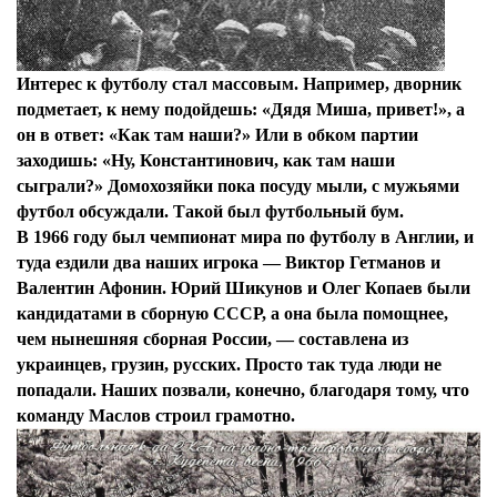
Интерес к футболу стал массовым. Например, дворник
подметает, к нему подойдешь: «Дядя Миша, привет!», а
он в ответ: «Как там наши?» Или в обком партии
заходишь: «Ну, Константинович, как там наши
сыграли?» Домохозяйки пока посуду мыли, с мужьями
футбол обсуждали. Такой был футбольный бум.
В 1966 году был чемпионат мира по футболу в Англии, и
туда ездили два наших игрока — Виктор Гетманов и
Валентин Афонин. Юрий Шикунов и Олег Копаев были
кандидатами в сборную СССР, а она была помощнее,
чем нынешняя сборная России, — составлена из
украинцев, грузин, русских. Просто так туда люди не
попадали. Наших позвали, конечно, благодаря тому, что
команду Маслов строил грамотно.