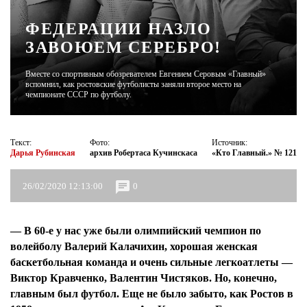
ФЕДЕРАЦИИ НАЗЛО
ЖУРНАЛ
ЗАВОЮЕМ СЕРЕБРО!
Вместе со спортивным обозревателем Евгением Серовым «Главный»
вспомнил, как ростовские футболисты заняли второе место на
чемпионате СССР по футболу.
Текст:
Фото:
Источник:
Дарья Рубинская
архив Робертаса Кучинскаса
«Кто Главный.» № 121
26/02/2020 12:13:00
0
— В 60-е у нас уже были олимпийский чемпион по
волейболу Валерий Калачихин, хорошая женская
баскетбольная команда и очень сильные легкоатлеты —
Виктор Кравченко, Валентин Чистяков. Но, конечно,
главным был футбол. Еще не было забыто, как Ростов в