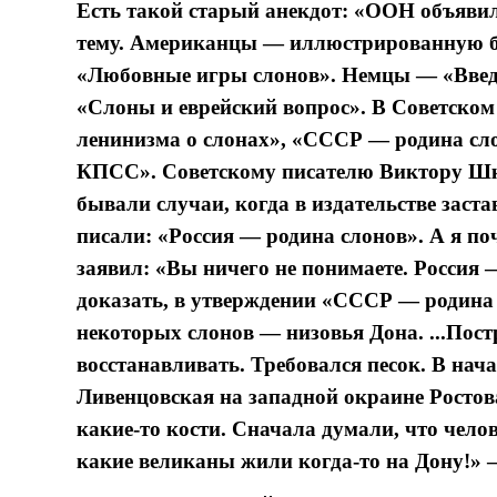
Есть такой старый анекдот: «ООН объявил
тему. Американцы — иллюстрированную б
«Любовные игры слонов». Немцы — «Введен
«Слоны и еврейский вопрос». В Советском
ленинизма о слонах», «СССР — родина сло
КПСС». Советскому писателю Виктору Шк
бывали случаи, когда в издательстве заста
писали: «Россия — родина слонов». А я поч
заявил: «Вы ничего не понимаете. Россия 
доказать, в утверждении «СССР — родина с
некоторых слонов — низовья Дона. ...Пос
восстанавливать. Требовался песок. В нач
Ливенцовская на западной окраине Ростова
какие-то кости. Сначала думали, что чело
какие великаны жили когда-то на Дону!» 