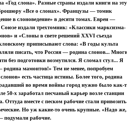
а «Год слона». Разные страны издали книги на эту
рошюру «Все о слонах». Французы — томик
ие в слоноведение» в десяти томах. Евреи —
 Союзе издали трехтомник: «Классики марксизма-
нов» и «Слоны в свете решений XXVI съезда
ловскому приписывают слова: «В годы культа
вляли писать, что Россия — родина слонов... Мног
ти без подготовки возмутился. Я сломал стул... Я
— родина мамонтов!» Тем не менее, попробуем
лонов» есть частица истины. Более того, родина
традавший во время войны город нужно было как-т
але 50-х заработал песчаный карьер возле станции
. Оттуда вместе с песком рабочие стали привозить
веческие. Но уж какие-то очень крупные. «Надо же,
— подумали рабочие.