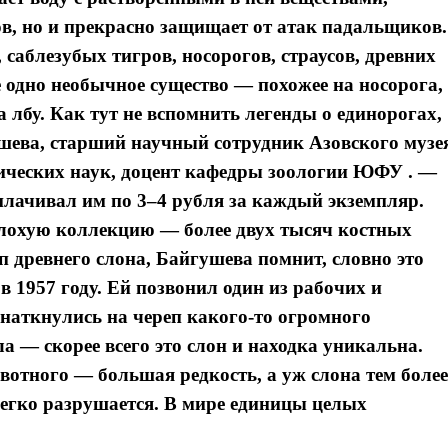
, но и прекрасно защищает от атак падальщиков.
 саблезубых тигров, носорогов, страусов, древних
 одно необычное существо — похожее на носорога,
на лбу. Как тут не вспомнить легенды о единорогах,
шева, старший научный сотрудник Азовского музе
ических наук, доцент кафедры зоологии ЮФУ . —
плачивал им по 3–4 рубля за каждый экземпляр.
плохую коллекцию — более двух тысяч костных
п древнего слона, Байгушева помнит, словно это
в 1957 году. Ей позвонил один из рабочих и
Я согласен с
политикой конфиденциальности и защиты информации
наткнулись на череп какого-то огромного
а — скорее всего это слон и находка уникальна.
Я согласен с
политикой конфиденциальности и защиты информации
отного — большая редкость, а уж слона тем более
егко разрушается. В мире единицы целых