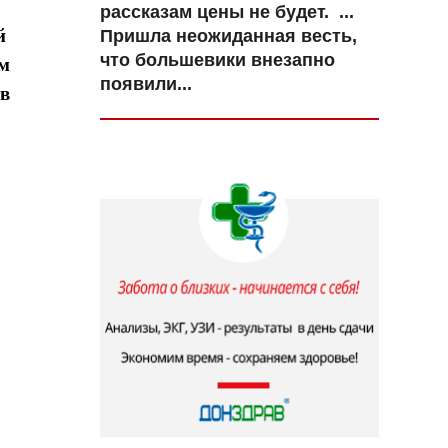
рассказам цены не будет. ...
й
Пришла неожиданная весть,
что большевики внезапно
им
появили...
тв