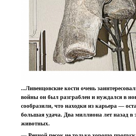
...Ливенцовские кости очень заинтересовал
войны он был разграблен и нуждался в но
сообразили, что находки из карьера — ос
большая удача. Два миллиона лет назад в 
животных.
— Речной песок не только хорошо пропуска