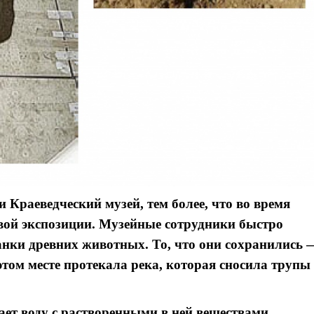
и Краеведческий музей, тем более, что во время
вой экспозиции. Музейные сотрудники быстро
танки древних животных. То, что они сохранились 
этом месте протекала река, которая сносила трупы
ет воду с растворенными в ней веществами,