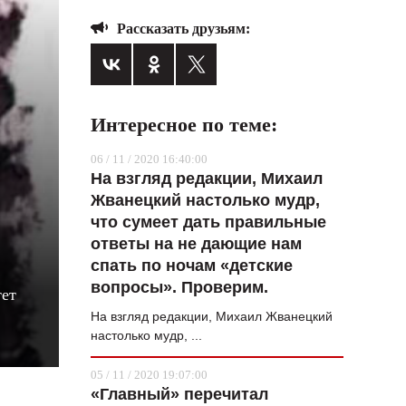
ВОПРОС НЕДЕЛИ
Рассказать друзьям:
ПРЕМЬЕРА
ТАМ И ТУТ
Интересное по теме:
СТИЛЬ ЖИЗНИ
06 / 11 / 2020 16:40:00
ХАЙП
На взгляд редакции, Михаил
ЧЕЛОВЕК ОСОБЕННЫЙ
Жванецкий настолько мудр,
что сумеет дать правильные
КУЛЬТ ЕДЫ
ответы на не дающие нам
АФИША
спать по ночам «детские
вопросы». Проверим.
тет
ЖУРНАЛ
На взгляд редакции, Михаил Жванецкий
настолько мудр, ...
05 / 11 / 2020 19:07:00
«Главный» перечитал