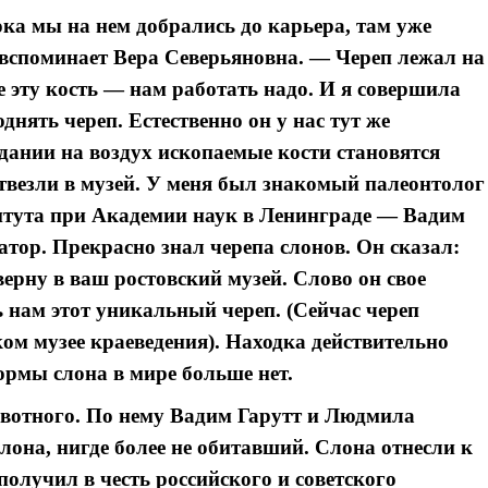
ка мы на нем добрались до карьера, там уже
вспоминает Вера Северьяновна. — Череп лежал на
е эту кость — нам работать надо. И я совершила
ять череп. Естественно он у нас тут же
дании на воздух ископаемые кости становятся
твезли в музей. У меня был знакомый палеонтолог
итута при Академии наук в Ленинграде — Вадим
тор. Прекрасно знал черепа слонов. Он сказал:
ерну в ваш ростовский музей. Слово он свое
 нам этот уникальный череп. (Сейчас череп
ком музее краеведения). Находка действительно
ормы слона в мире больше нет.
ивотного. По нему Вадим Гарутт и Людмила
лона, нигде более не обитавший. Слона отнесли к
получил в честь российского и советского