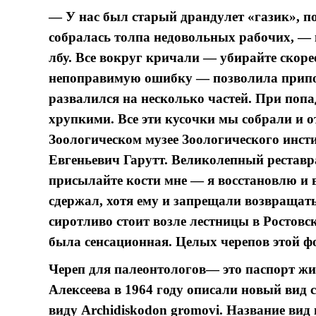
— У нас был старый драндулет «газик», по
собралась толпа недовольных рабочих, — 
лбу. Все вокруг кричали — убирайте скоре
непоправимую ошибку — позволила приподн
развалился на несколько частей. При попа
хрупкими. Все эти кусочки мы собрали и о
Зоологическом музее Зоологического инст
Евгеньевич Гарутт. Великолепный реставра
присылайте кости мне — я восстановлю и в
сдержал, хотя ему и запрещали возвращать
сиротливо стоит возле лестницы в Ростовс
была сенсационная. Целых черепов этой ф
Череп для палеонтологов— это паспорт ж
Алексеева в 1964 году описали новый вид с
виду Archidiskodon gromovi. Название вид 