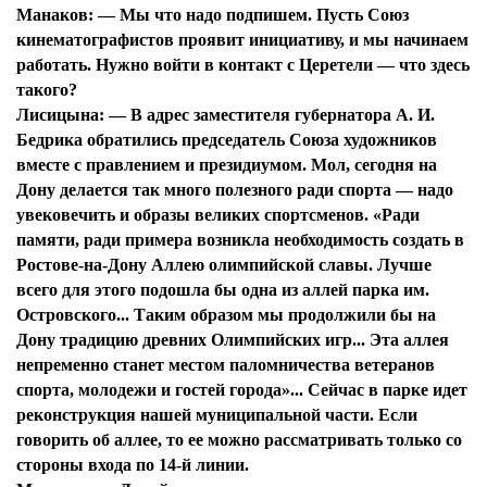
Манаков:
— Мы что надо подпишем. Пусть Союз
кинематографистов проявит инициативу, и мы начинаем
работать. Нужно войти в контакт с Церетели — что здесь
такого?
Лисицына:
— В адрес заместителя губернатора А. И.
Бедрика обратились председатель Союза художников
вместе с правлением и президиумом. Мол, сегодня на
Дону делается так много полезного ради спорта — надо
увековечить и образы великих спортсменов. «Ради
памяти, ради примера возникла необходимость создать в
Ростове-на-Дону Аллею олимпийской славы. Лучше
всего для этого подошла бы одна из аллей парка им.
Островского... Таким образом мы продолжили бы на
Дону традицию древних Олимпийских игр... Эта аллея
непременно станет местом паломничества ветеранов
спорта, молодежи и гостей города»... Сейчас в парке идет
реконструкция нашей муниципальной части. Если
говорить об аллее, то ее можно рассматривать только со
Я согласен с
политикой конфиденциальности и
стороны входа по 14-й линии.
защиты информации*