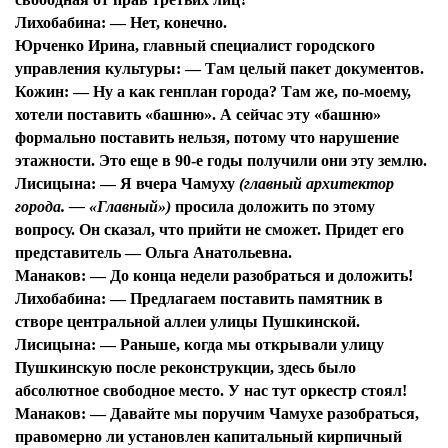
Лихобабина:
— Нет, конечно.
Юрченко Ирина, главный специалист городского
управления культуры:
— Там целый пакет документов.
Кожин:
— Ну а как генплан города? Там же, по-моему,
хотели поставить «башню». А сейчас эту «башню»
формально поставить нельзя, потому что нарушение
этажности. Это еще в 90-е годы получили они эту землю.
Лисицына:
— Я вчера Чамуху
(главный архитектор
города. — «Главный»)
просила доложить по этому
вопросу. Он сказал, что прийти не сможет. Придет его
представитель — Ольга Анатольевна.
Манаков:
— До конца недели разобраться и доложить!
Лихобабина:
— Предлагаем поставить памятник в
створе центральной аллеи улицы Пушкинской.
Лисицына:
— Раньше, когда мы открывали улицу
Пушкинскую после реконструкции, здесь было
абсолютное свободное место. У нас тут оркестр стоял!
Манаков:
— Давайте мы поручим Чамухе разобраться,
правомерно ли установлен капитальный кирпичный