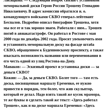
Лисицына:
— Следующий вопрос связан с установкой
мемориальной доски Герою России Трошеву Геннадию
Николаевичу. В адрес комиссии обратился и. о.
командующего войсками СКВО генерал-лейтенант
Беспалов. Подробно описал биографию Трошева, хотя
мы все ее и так хорошо знаем. Работали с ним... Трошев
погиб в авиакатастрофе. Он работал в Ростове с мая
2000 года по декабрь 2002 года. Просят увековечить имя
и установить мемориальную доску на фасаде штаба
СКВО, обращенном к Буденновскому проспекту, а также
изыскать возможность названия или переименования в
его честь одной из улиц Ростова-на-Дону.
Манаков:
— Эскизный проект и установка доски — за
деньги СКВО?
Кожин:
— Да, за деньги СКВО. Более того — там есть
доска, посвященная маршалу Еременко, ее нужно
привести в порядок, тем более, что жив скульптор,
который ее делал. Надо взять такой же кусок мрамора,
те же буквы и сделать такой же текст: «Здесь работал
Трошев», как и на доске маршала Еременко: «Здесь