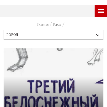
ГОРОДСКОЙ ПОРТАЛ
Главная
Город
НОВОСТИ
ГОРОД
ВОПРОС НЕДЕЛИ
ВСЕ ПУБЛИКАЦИИ
ПРЕМЬЕРА
ИСТОРИЯ
ТАМ И ТУТ
ПЕРСОНЫ
СТИЛЬ ЖИЗНИ
СТИЛЬ
ХАЙП
ЧТИВО
ЧЕЛОВЕК ОСОБЕННЫЙ
КУЛЬТ ЕДЫ
АФИША