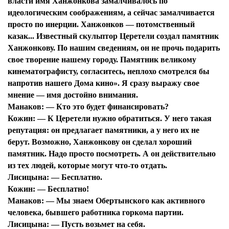
власти имя Ханжонкова замалчивалось по
идеологическим соображениям, а сейчас замалчивается
просто по инерции. Ханжонков — потомственный
казак... Известный скульптор Церетели создал памятник
Ханжонкову. По нашим сведениям, он не прочь подарить
свое творение нашему городу. Памятник великому
кинематографисту, согласитесь, неплохо смотрелся бы
напротив нашего Дома кино». Я сразу выражу свое
мнение — имя достойно внимания.
Манаков:
— Кто это будет финансировать?
Кожин:
— К Церетели нужно обратиться. У него такая
репутация: он предлагает памятники, а у него их не
берут. Возможно, Ханжонкову он сделал хороший
памятник. Надо просто посмотреть. А он действительно
из тех людей, которые могут что-то отдать.
Лисицына:
— Бесплатно.
Кожин:
— Бесплатно!
Манаков:
— Мы знаем Обертынского как активного
человека, бывшего работника горкома партии.
Лисицына:
— Пусть возьмет на себя.