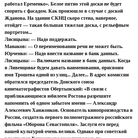
работал Еременко». Белое пятно этой доски не будет
спорить с фасадом. Как произошло в случае с доской
Жданова. На здании СКНЦ скоро стена, наверное,
отойдет — такая большая тяжелая доска, с рельефным
портретом...
Лисицына:
— Надо поддержать.
Манаков:
— О переименовании речи не может быть.
Юрченко:
— Надо внести название в банк данных.
Лисицына:
— Включаем название в банк данных. Когда
в Ливенцовке будем давать наименования, присвоим
имя Трошева одной из улиц... Далее... В адрес комиссии
обратился председатель Донского союза
кинематографистов Обертынский: «В связи с
приближающимся юбилеем Ростова разрешите
напомнить об одном забытом имени — Александр
Алексеевич Ханжонков. Основатель кинопроизводства в
России, создатель первого полнометражного российского
фильма «Оборона Севастополя». Заслуги его перед
нашей культурой очень велики. Однако при советской