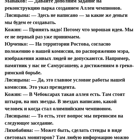
Манаков:
— Давайте дополним задание на
Я согласен с
политикой конфиденциальности и
защиты информации*
реконструкцию парка созданием Аллеи чемпионов.
Лисицына:
— Здесь не написано — за какие же деньги
мы будем ее создавать.
Кожин:
— Принять надо! Потому что хорошая идея. Мы
ее не первый раз уже принимаем.
Юрченко:
— На территории Ростова, согласно
положению о нашей комиссии, по распоряжению мэра,
изображения живых людей не допускаются. Например,
памятник у нас не Самургашеву, а достижениям в греко-
римской борьбе.
Лисицына:
— Да, это главное условие работы нашей
комиссии. Это указ президента.
Кожин:
— В Чебоксарах такая аллея есть. Там стоят
штыри, на них звезды. В звездах написано, какой
человек и когда стал олимпийским чемпионом.
Лисицына:
— То есть, этот вопрос мы переносим на
следующее заседание.
Лихобабина:
— Может быть, сделать стенды в виде
световых мониторов? Там любую информацию можно