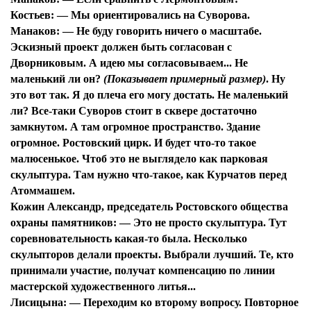
Костьев:
— Мы ориентировались на Суворова.
Манаков:
— Не буду говорить ничего о масштабе.
Эскизный проект должен быть согласован с
Дворниковым. А идею мы согласовываем... Не
маленький ли он?
(Показывает примерный размер)
. Ну
это вот так. Я до плеча его могу достать. Не маленький
ли? Все-таки Суворов стоит в сквере достаточно
замкнутом. А там огромное пространство. Здание
огромное. Ростовский цирк. И будет что-то такое
малюсенькое. Чтоб это не выглядело как парковая
скульптура. Там нужно что-такое, как Курчатов перед
Атоммашем.
Кожин Александр, председатель Ростовского общества
охраны памятников:
— Это не просто скульптура. Тут
соревновательность какая-то была. Несколько
скульпторов делали проекты. Выбрали лучший. Те, кто
принимали участие, получат компенсацию по линии
мастерской художественного литья...
Лисицына:
— Переходим ко второму вопросу. Повторное