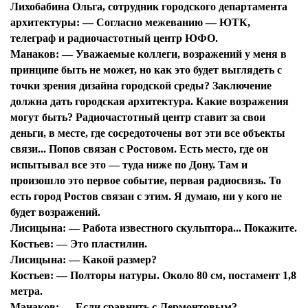
Лихобабина Ольга, сотрудник городского департамента
архитектуры:
— Согласно межеванию — ЮТК,
телеграф и радиочастотный центр ЮФО.
Манаков:
— Уважаемые коллеги, возражений у меня в
принципе быть не может, но как это будет выглядеть с
точки зрения дизайна городской среды? Заключение
должна дать городская архитектура. Какие возражения
могут быть? Радиочастотный центр ставит за свои
деньги, в месте, где сосредоточены вот эти все объекты
связи... Попов связан с Ростовом. Есть место, где он
испытывал все это — туда ниже по Дону. Там и
произошло это первое событие, первая радиосвязь. То
есть город Ростов связан с этим. Я думаю, ни у кого не
будет возражений.
Лисицына:
— Работа известного скульптора... Покажите.
Костьев:
— Это пластилин.
Лисицына:
— Какой размер?
Костьев:
— Полторы натуры. Около 80 см, постамент 1,8
метра.
Манаков:
— Если сравнить с Лермонтовым?