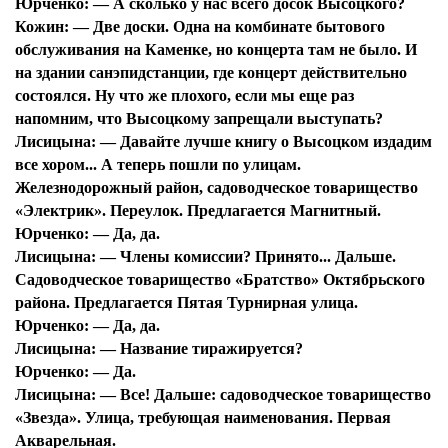
Юрченко:
— А сколько у нас всего досок Высоцкого?
Кожин:
— Две доски. Одна на комбинате бытового
обслуживания на Каменке, но концерта там не было. И
на здании санэпидстанции, где концерт действительно
состоялся. Ну что же плохого, если мы еще раз
напомним, что Высоцкому запрещали выступать?
Лисицына:
— Давайте лучше книгу о Высоцком издадим
все хором... А теперь пошли по улицам.
Железнодорожный район, садоводческое товарищество
«Электрик». Переулок. Предлагается Магнитный.
Юрченко:
— Да, да.
Лисицына:
— Члены комиссии? Принято... Дальше.
Садоводческое товарищество «Братство» Октябрьского
района. Предлагается Пятая Турнирная улица.
Юрченко:
— Да, да.
Лисицына:
— Название тиражируется?
Юрченко:
— Да.
Лисицына:
— Все! Дальше: садоводческое товарищество
«Звезда». Улица, требующая наименования. Первая
Акварельная.