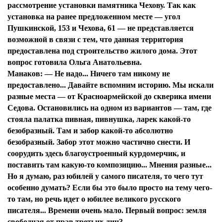
рассмотрение установки памятника Чехову. Так как
установка на ранее предложенном месте — угол
Пушкинской, 153 и Чехова, 61 — не представляется
возможной в связи с тем, что данная территория
предоставлена под строительство жилого дома. Этот
вопрос готовила Ольга Анатольевна.
Манаков:
— Не надо... Ничего там никому не
предоставлено... Давайте вспомним историю. Мы искали
разные места — от Красноармейской до скверика имени
Седова. Остановились на одном из вариантов — там, где
стояла палатка пивная, пивнушка, ларек какой-то
безобразный. Там и забор какой-то абсолютно
безобразный. Забор этот можно частично снести. И
соорудить здесь благоустроенный курдомерчик, и
поставить там какую-то композицию... Мнения разные...
Но я думаю, раз юбилей у самого писателя, то чего тут
особенно думать? Если бы это было просто на тему чего-
то там, но речь идет о юбилее великого русского
писателя... Времени очень мало. Первый вопрос: земля
свободная от прав третьих лиц?