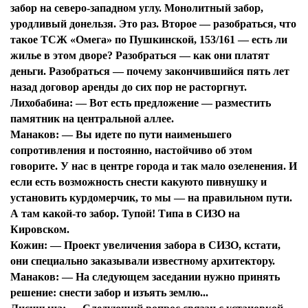
забор на северо-западном углу. Монолитный забор,
уродливый донельзя. Это раз. Второе — разобраться, что
такое ТСЖ «Омега» по Пушкинской, 153/161 — есть ли
жилье в этом дворе? Разобраться — как они платят
деньги. Разобраться — почему закончившийся пять лет
назад договор аренды до сих пор не расторгнут.
Лихобабина:
— Вот есть предложение — разместить
памятник на центральной аллее.
Манаков:
— Вы идете по пути наименьшего
сопротивления и постоянно, настойчиво об этом
говорите. У нас в центре города и так мало озеленения. И
если есть возможность снести какуюто пивнушку и
установить курдомерчик, то мы — на правильном пути.
А там какой-то забор. Тупой! Типа в СИЗО на
Кировском.
Кожин:
— Проект увеличения забора в СИЗО, кстати,
они специально заказывали известному архитектору.
Манаков:
— На следующем заседании нужно принять
решение: снести забор и изъять землю...