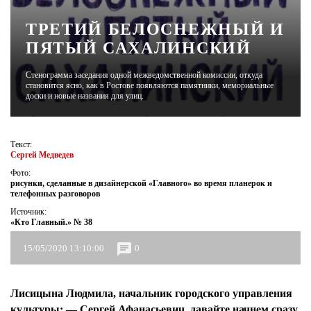
ТРЕТИЙ БЕЛОСНЕЖНЫЙ И
ЖУРНАЛ
ПЯТЫЙ САХАЛИНСКИЙ
Стенограмма заседания одной межведомственной комиссии, откуда
становится ясно, как в Ростове появляются памятники, мемориальные
доски и новые названия для улиц.
Текст:
Сергей Медведев
Фото:
рисунки, сделанные в дизайнерской «Главного» во время планерок и
телефонных разговоров
Источник:
«Кто Главный.» № 38
15/05/2020 13:10:00
0
Лисицына Людмила, начальник городского управления
культуры:
— Сергей Афанасьевич, давайте начнем сразу