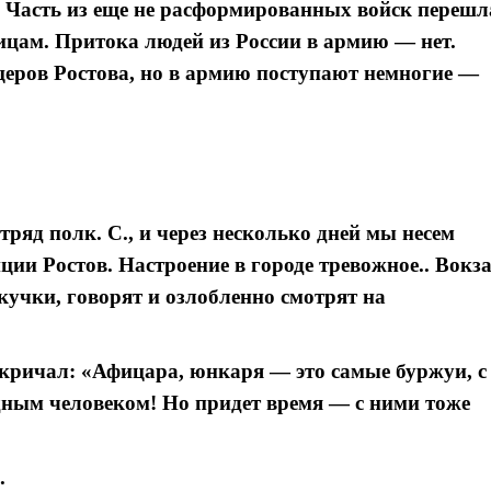
. Часть из еще не расформированных войск перешл
ицам. Притока людей из России в армию — нет.
ров Ростова, но в армию поступают немногие —
тряд полк. С., и через несколько дней мы несем
ии Ростов. Настроение в городе тревожное.. Вокз
 кучки, говорят и озлобленно смотрят на
Я согласен с
политикой конфиденциальности и защиты информации
, кричал: «Афицара, юнкаря — это самые буржуи, с
Я согласен с
политикой конфиденциальности и защиты информации
ным человеком! Но придет время — с ними тоже
.