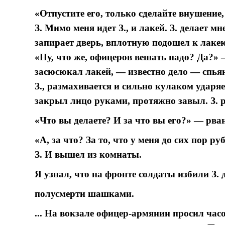
«Отпустите его, только сделайте внушение,
З. Мимо меня идет З., и лакей. З. делает мн
запирает дверь, вплотную подошел к лаке
«Ну, что же, офицеров вешать надо? Да?» 
засюсюкал лакей, — известно дело — спья
З., размахивается и сильно кулаком ударяе
закрыл лицо руками, протяжно завыл. З. 
«Что вы делаете? И за что вы его?» — рван
«А, за что? За то, что у меня до сих пор р
З. И вышел из комнаты.
Я узнал, что на фронте солдаты избили З. 
полусмерти шашками.
... На вокзале офицер-армянин просил час