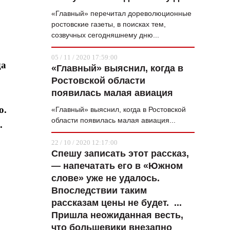
«Главный» перечитал дореволюционные
ростовские газеты, в поисках тем,
созвучных сегодняшнему дню...
05 / 11 / 2020 17:59:00
да
«Главный» выяснил, когда в
Ростовской области
появилась малая авиация
о.
«Главный» выяснил, когда в Ростовской
области появилась малая авиация...
.
22 / 10 / 2020 12:17:00
Спешу записать этот рассказ,
— напечатать его в «Южном
слове» уже не удалось.
Впоследствии таким
рассказам цены не будет. ...
Пришла неожиданная весть,
что большевики внезапно