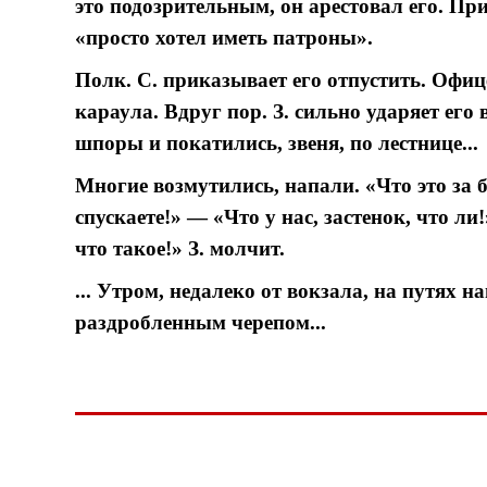
это подозрительным, он арестовал его. При
«просто хотел иметь патроны».
Полк. С. приказывает его отпустить. Офиц
караула. Вдруг пор. З. сильно ударяет его 
шпоры и покатились, звеня, по лестнице...
Многие возмутились, напали. «Что это за б
спускаете!» — «Что у нас, застенок, что ли
что такое!» З. молчит.
... Утром, недалеко от вокзала, на путях 
раздробленным черепом...