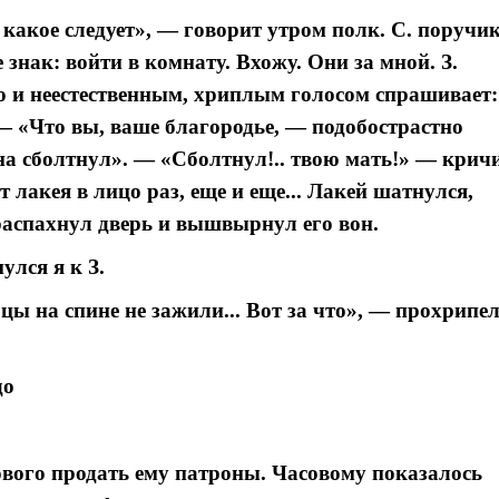
 какое следует», — говорит утром полк. С. поручи
е знак: войти в комнату. Вхожу. Они за мной. З.
ю и неестественным, хриплым голосом спрашивает:
— «Что вы, ваше благородье, — подобострастно
на сболтнул». — «Сболтнул!.. твою мать!» — крич
т лакея в лицо раз, еще и еще... Лакей шатнулся,
распахнул дверь и вышвырнул его вон.
улся я к З.
убцы на спине не зажили... Вот за что», — прохрипе
до
ового продать ему патроны. Часовому показалось