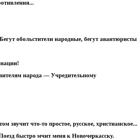
ротивления...
...Бегут обольстители народные, бегут авантюристы
 нации!
тавителям народа — Учредительному
том звучит что-то простое, русское, христианское...
Поезд быстро мчит меня к Новочеркасску.