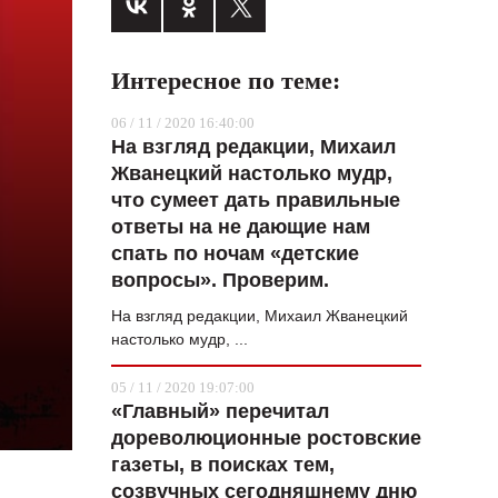
ВОПРОС НЕДЕЛИ
ПРЕМЬЕРА
Интересное по теме:
ТАМ И ТУТ
06 / 11 / 2020 16:40:00
На взгляд редакции, Михаил
СТИЛЬ ЖИЗНИ
Жванецкий настолько мудр,
ХАЙП
что сумеет дать правильные
ответы на не дающие нам
ЧЕЛОВЕК ОСОБЕННЫЙ
спать по ночам «детские
вопросы». Проверим.
КУЛЬТ ЕДЫ
На взгляд редакции, Михаил Жванецкий
АФИША
настолько мудр, ...
ЖУРНАЛ
05 / 11 / 2020 19:07:00
«Главный» перечитал
дореволюционные ростовские
газеты, в поисках тем,
созвучных сегодняшнему дню