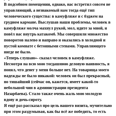
В подсобном помещении, однако, нас встретил совсем не
управляющий, а незнакомый нам тогда ещё тип
человеческого существа: в камуфляже и с бэджем на
грудном кармане. Выслушав наши проблемы, человек в
камуфляже молча махнул рукой, мол, идите за мной, и
повёл нас внутрь катакомб. Мы совершили множество
поворотов налево и направо и оказались в холодной и
пустой комнате с бетонными стенами. Управляющего
нигде не было.
«Теперь слушаю»- сказал человек в камуфляже.
Несмотря на всю мою тогдашнюю деловую наивность, я
понял, что денег у меня больше нет. На товарища моего
надежды не было никакой: человек он был прекрасный,
но тишайший (сейчас он, кажется, имеет какой-то
небольшой чин в администрации президента
Назарбаева). Стало также очень жаль мою молодую
вдову и дочь-сироту.
Я ещё раз рассказал про цель нашего визита, мучительно
при этом раздумывая, как бы всё же победить, то есть