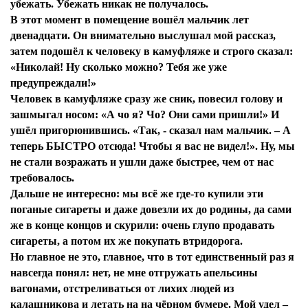
убежать. Убежать никак не получалось.
В этот момент в помещение вошёл мальчик лет
двенадцати. Он внимательно выслушал мой рассказ,
затем подошёл к человеку в камуфляже и строго сказал:
«Николай! Ну сколько можно? Тебя же уже
предупреждали!»
Человек в камуфляже сразу же сник, повесил голову и
зашмыгал носом: «А чо я? Чо? Они сами пришли!» И
ушёл пригорюнившись. «Так, - сказал нам мальчик. – А
теперь БЫСТРО отсюда! Чтобы я вас не видел!». Ну, мы
не стали возражать и ушли даже быстрее, чем от нас
требовалось.
Дальше не интересно: мы всё же где-то купили эти
поганые сигареты и даже довезли их до родины, да сами
же в конце концов и скурили: очень глупо продавать
сигареты, а потом их же покупать втридорога.
Но главное не это, главное, что в тот единственный раз я
навсегда понял: нет, не мне отгружать апельсины
вагонами, отстреливаться от лихих людей из
калашникова и летать на на чёрном бумере. Мой удел –