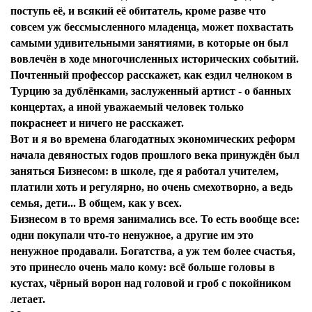
поступь её, и всякий её обитатель, кроме разве что
совсем уж бессмысленного младенца, может похвастать
самыми удивительными занятиями, в которые он был
вовлечён в ходе многочисленных исторических событий.
Почтенный профессор расскажет, как ездил челноком в
Турцию за дублёнками, заслуженный артист - о банных
концертах, а иной уважаемый человек только
покраснеет и ничего не расскажет.
Вот и я во времена благодатных экономических реформ
начала девяностых годов прошлого века принуждён был
заняться Бизнесом: в школе, где я работал учителем,
платили хоть и регулярно, но очень смехотворно, а ведь
семья, дети... В общем, как у всех.
Бизнесом в то время занимались все. То есть вообще все:
одни покупали что-то ненужное, а другие им это
ненужное продавали. Богатства, а уж тем более счастья,
это принесло очень мало кому: всё больше головы в
кустах, чёрный ворон над головой и гроб с покойником
летает.