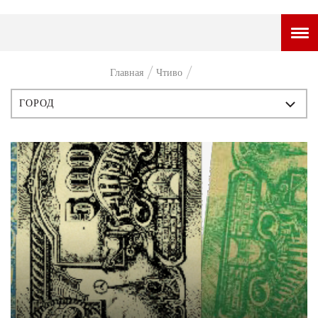
ГОРОДСКОЙ ПОРТАЛ
Главная
Чтиво
НОВОСТИ
ГОРОД
ВОПРОС НЕДЕЛИ
ВСЕ ПУБЛИКАЦИИ
ПРЕМЬЕРА
ИСТОРИЯ
ТАМ И ТУТ
ПЕРСОНЫ
СТИЛЬ ЖИЗНИ
СТИЛЬ
ХАЙП
ЧТИВО
ЧЕЛОВЕК ОСОБЕННЫЙ
КУЛЬТ ЕДЫ
АФИША