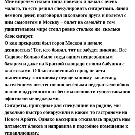
Мне впрочем сильно тогда повезло: я начал с очень
малого, то есть решил спекулировать сигаретами. Занял
немного денег, подговорил школьного друга и полетел с
ним самолётом в Москву – билет на самолёт в том
удивительном мире стоил ровно столько же, сколько
блок сигарет.
О как прекрасен был город Москва в начале
девяностых! Тот, кто бывал, тот не забудет никогда. Всё
Садовое Кольцо было тогда одним непрерывным
базаром и даже на Красной площади стояли бабушки с
колготками. О благословенный город, не чета
нынешнему тоскливому недоделанному лас-вегасу,
населённому неестественно весёлыми педерастами обоих
полов и одуревшими от бессмысленности существования
офисными менеджерами.
Сигареты, пригодные для спекуляции на родине, мы
довольно быстро обнаружили в каком-то гастрономе на
Новом Арбате. Однако кассирша отказалась продать нам
пятьдесят блоков и направила в подсобное помещение к
управляющему.