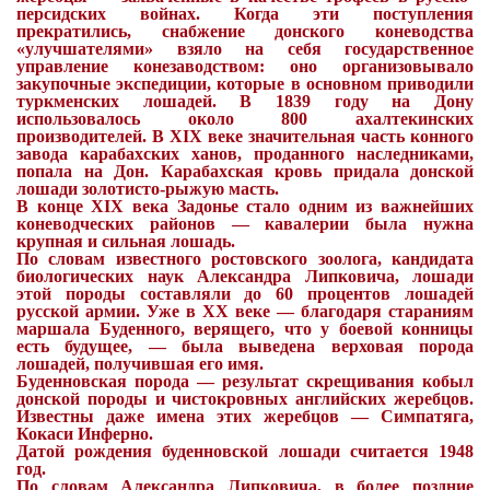
персидских войнах. Когда эти поступления
прекратились, снабжение донского коневодства
«улучшателями» взяло на себя государственное
управление конезаводством: оно организовывало
закупочные экспедиции, которые в основном приводили
туркменских лошадей. В 1839 году на Дону
использовалось около 800 ахалтекинских
производителей. В XIX веке значительная часть конного
завода карабахских ханов, проданного наследниками,
попала на Дон. Карабахская кровь придала донской
лошади золотисто-рыжую масть.
В конце XIX века Задонье стало одним из важнейших
коневодческих районов — кавалерии была нужна
крупная и сильная лошадь.
По словам известного ростовского зоолога, кандидата
биологических наук Александра Липковича, лошади
этой породы составляли до 60 процентов лошадей
русской армии. Уже в ХХ веке — благодаря стараниям
маршала Буденного, верящего, что у боевой конницы
есть будущее, — была выведена верховая порода
лошадей, получившая его имя.
Буденновская порода — результат скрещивания кобыл
донской породы и чистокровных английских жеребцов.
Известны даже имена этих жеребцов — Симпатяга,
Кокаси Инферно.
Датой рождения буденновской лошади считается 1948
год.
По словам Александра Липковича, в более поздние