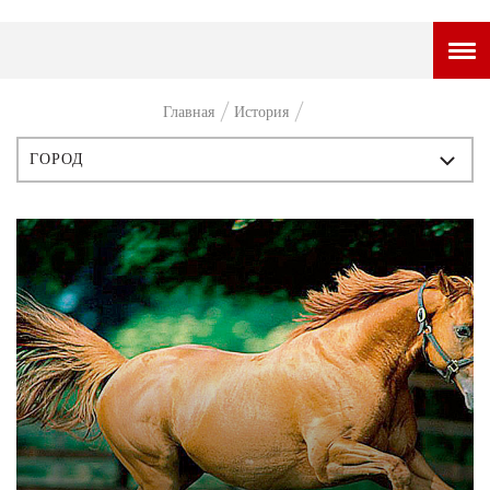
ГОРОДСКОЙ ПОРТАЛ
Главная
История
НОВОСТИ
ГОРОД
ВОПРОС НЕДЕЛИ
ВСЕ ПУБЛИКАЦИИ
ПРЕМЬЕРА
ИСТОРИЯ
ТАМ И ТУТ
ПЕРСОНЫ
СТИЛЬ ЖИЗНИ
СТИЛЬ
ХАЙП
ЧТИВО
ЧЕЛОВЕК ОСОБЕННЫЙ
КУЛЬТ ЕДЫ
АФИША