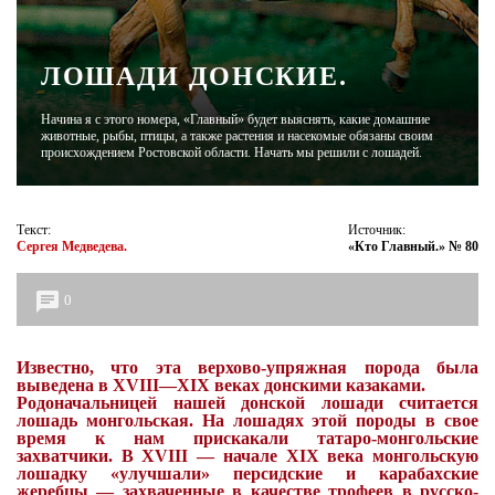
ЖУРНАЛ
ЛОШАДИ ДОНСКИЕ.
Начина я с этого номера, «Главный» будет выяснять, какие домашние
животные, рыбы, птицы, а также растения и насекомые обязаны своим
происхождением Ростовской области. Начать мы решили с лошадей.
Текст:
Источник:
Сергея Медведева.
«Кто Главный.» № 80
0
Известно, что эта верхово-упряжная порода была
выведена в XVIII—XIX веках донскими казаками.
Родоначальницей нашей донской лошади считается
лошадь монгольская. На лошадях этой породы в свое
время к нам прискакали татаро-монгольские
захватчики. В XVIII — начале XIX века монгольскую
лошадку «улучшали» персидские и карабахские
жеребцы — захваченные в качестве трофеев в русско-