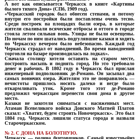
А вот как описывается Черкасск в книге «Картины
былого тихого Дона» (СПб, 1909 год).
«Черкасский городок был обнесен стенами, и потому
внутри его постройки были поставлены очень тесно.
Среди построек на площадях были озера, в которые
жители сваливали всяческие отбросы и оттого в городе
стояла летом сильная вонь. Улицы не были освещены.
По ночам по ним шатались подгулявшие казаки и ходить
по Черкасску
вечером было небезопасно. Каждый год
Черкасск страдал от наводнений. Во время
наводнений
торговля на базаре производилась на лодках».
Сначала столицу хотели оставить на старом месте,
построить насыпь и поднять город.
Но это требовало
денег и рабочих. В 1802 году в Черкасск был прислан
инженерный
подполковник де-Романо. Он засыпал два
самых вонючих озера. Жителям это не понравилось —
нечистоты пришлось носить далеко и негде было
откармливать уток.
Кроме того этот де-Романо
предложил черкассцам перенести свои дома в другое
место.
Казаки не захотели сниматься с насиженных мест.
Атаман Всевеликого войска Донского Матвей Платов
сказал: «Хватит, будем строить Новочеркасск». Это был
1804 год. Черкасск лишили статуса города и назвали
Старочеркасском.
№
2. С ДОНА НА БОЛОТНУЮ.
Черкасск — родина бунтовщиков. Самый известныйиз