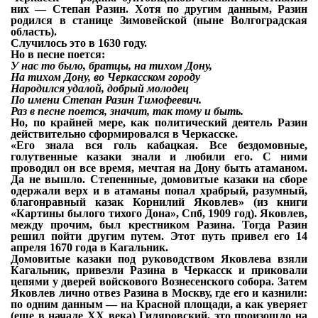
них — Степан Разин. Хотя по
другим данным, Разин
родился в станице Зимовейской (ныне Волгоградская
область).
Случилось это в 1630 году.
Но в песне поется:
У нас то было, братцы, на тихом Дону,
На тихом Дону, во Черкасском городу
Народился удалой, добрый молодец
По имени Степан Разин Тимофеевич.
Раз в песне поется, значит, так тому и быть.
Но, по крайней мере, как политический деятель Разин
действительно сформировался
в Черкасске.
«Его знала вся голь кабацкая. Все бездомовные,
голутвенные казаки знали и любили
его. С ними
проводил он все время, мечтая на Дону быть атаманом.
Да не вышло. Степеннные, домовитые казаки на сборе
одержали верх и в атаманы попал храбрый, разумный,
благонравный казак Корнилий Яковлев» (из книги
«Картины былого тихого
Дона», Спб, 1909 год). Яковлев,
между прочим, был крестником Разина. Тогда Разин
решил пойти другим путем. Этот путь привел его 14
апреля 1670 года в Кагальник.
Домовитые казаки под руководством Яковлева взяли
Кагальник, привезли Разина в
Черкасск и приковали
цепями у дверей войскового Вознесенского собора. Затем
Яковлев
лично отвез Разина в Москву, где его и казнили:
по одним данным — на Красной площади, а как уверяет
(еще в начале ХХ века) Гиляровский, это произошло на