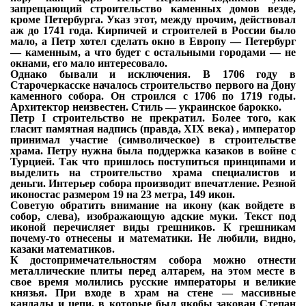
запрещающий строительство каменных домов везде,
кроме Петербурга. Указ этот, между прочим, действовал
аж до 1741 года. Кирпичей и строителей в России было
мало, а Петр хотел сделать окно в Европу — Петербург
— каменным, а что будет с остальными городами — не
окнами, его мало интересовало.
Однако бывали и исключения. В 1706 году в
Старочеркасске началось строительство первого на Дону
каменного собора. Он строился с 1706 по 1719 годы.
Архитектор неизвестен. Стиль — украинское барокко.
Петр I строительство не прекратил. Более того, как
гласит памятная надпись (правда, XIX века) , император
принимал участие (символическое) в строительстве
храма. Петру нужна была поддержка казаков в войне с
Турцией. Так что пришлось поступиться принципами
и
выделить на строительство храма специалистов и
деньги. Интерьер собора производит впечатление. Резной
иконостас размером 19 на 23 метра, 149 икон.
Советую обратить внимание на икону (как войдете в
собор, слева), изображающую адские муки. Текст под
иконой перечисляет виды грешников. К грешникам
почему-то отнесены и математики. Не любили, видно,
казаки математиков.
К достопримечательностям собора можно отнести
металлические плиты перед алтарем, на этом месте в
свое время молились русские императоры и великие
князья. При входе в храм на стене — массивные
кандалы и цепи, в которые был якобы закован Степан