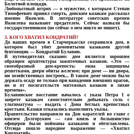
Болотной
площади.
Любопытный штрих — о мужестве, с которым Степан
Тимофеевич принял смерть,
донским казакам рассказал
именно Яковлев. В литературе советских времен
Яковлева
называют предателем. Сейчас назвали бы
государственником (но сейчас о нем никто
не пишет).
3. КОГО ХВАТИЛ КОНДРАТИЙ?
До наших времен в Старчеркасске сохранился дом, в
котором был убит домовитыми
казаками другой
бунтовщик — Кондратий Булавин.
В путеводителях сказано: дом является хорошим
образцом архитектуры зажиточных
казаков. «Это —
своеобразный дом-крепость: окна защищены
решетками, двери обиты
железом; при доме — ни двора,
ни хозяйственных построек... В таком доме можно
было
держать осаду не только при нападении внешних врагов,
но и от посягательств
мятежных казаков в лихие
времена».
Булавинское восстание началось с указа Петра I о
запрете казакам самостоятельно добывать соль с
ультиматума — выдать с Дона беглых крепостных
крестьян. Казаки отказались выполнить указы.
Правительство направило на Дон карателей во главе с
князем Долгоруким — сам
князь и большинство
офицеров были пойманы казаками и обезглавлены.
Отсюда пошло
народное выражение — «Хватил
Кондратий».