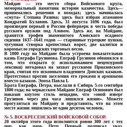
Майдан — это место сбора Войскового круга,
мемориальный памятник истории казачества. Здесь—
принимались решения о походах; здесь начиналась
«смута» Степана
Разина; здесь был избран атаманом
Кондратий Булавин. Здесь, 31 августа 1696 года, был
произведен первый в России фейерверк в честь победы
русского оружия под Азовом. Здесь же, на Майдане,
хранятся трофеи знаменитого Азовского осадного
сидения 1637–1641 годов — старинные турецкие пушки,
чугунная створка крепостных ворот, две калитки и
коромысло городских торговых весов.
В 1800 году на Майдане была устроена показательная
казнь Евграфа Грузинова. Евграф Грузинов обвинялся в
том, что открыто (с использованием нецензурной
лексики) негодовал на захват русскими Приазовского
края, считая его исконным владением Донских казаков.
Протестовал против заселения его греками и армянами
вместо казаков. Эпоха Павла I.
Брата Евграфа, Петра, выслали в Сибирь 5-го сентября
1800 года; на черкасском Майдане
Евграф Осипович был
наказан кнутом столь нещадно, что «оной изверг
Грузинов через два часа лишился жизни». Можете
прогуляться по Майдану и представить, что на этом
месте жизни лишились не один десяток человек.
№
5. ВОСКРЕСЕНСКИЙ ВОЙСКОВОЙ СОБОР.
20 октября этого года исполнится ровно 300 лет с тех
пор, как царь Петр Первый подписал
указ,