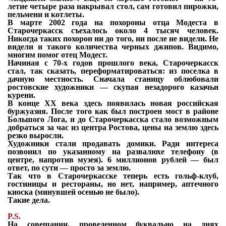
летие четыре раза накрывал стол, сам готовил пирожки,
пельмени и котлеты.
В марте 2002 года на похороны отца Модеста в
Старочеркасск съехалось около 4 тысяч человек.
Никогда таких похорон ни до того, ни после не видели. Не
видели и такого количества черных джипов. Видимо,
многим помог отец Модест.
Начиная с 70-х годов прошлого века, Старочеркасск
стал, так сказать, переформатироваться: из поселка в
дачную местность. Сначала станицу облюбовали
ростовские художники — скупая незадорого казачьи
курени.
В конце ХХ века здесь появилась новая российская
буржуазия. После того как был построен мост в районе
Большого Лога, и до Старочеркасска стало возможным
добраться за час из центра Ростова, цены на землю здесь
резко выросли.
Художники стали продавать домики. Ради интереса
позвонил по указанному на развалюхе телефону (в
центре, напротив музея). 6 миллионов рублей — был
ответ, по сути — просто за землю.
Так что в Старочеркасске теперь есть гольф-клуб,
гостиницы и рестораны, но нет, например, аптечного
киоска (минувшей осенью не было).
Такие дела.
P.S.
На совещании, проведенном буквально на днях