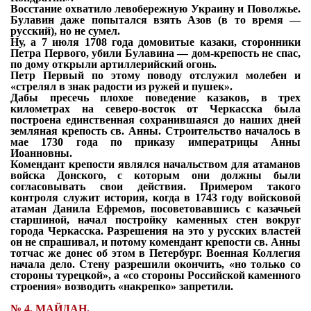
Восстание охватило левобережную Украину и Поволжье.
Булавин даже попытался взять
Азов (в то время —
русский), но не сумел.
Ну, а 7 июля 1708 года домовитые казаки, сторонники
Петра Первого, убили Булавина —
дом-крепость не спас,
по дому открыли артиллерийский огонь.
Петр Первый по этому поводу отслужил молебен и
«стрелял в знак радости из ружей и
пушек».
Дабы пресечь плохое поведение казаков, в трех
километрах на северо-восток от Черкасска
была
построена единственная сохранившаяся до наших дней
земляная крепость
св. Анны. Строительство началось в
мае 1730 года по приказу императрицы
Анны
Иоанновны.
Комендант крепости являлся начальством для атаманов
войска Донского, с которым
они должны были
согласовывать свои действия. Примером такого
контроля служит история, когда в 1743 году войсковой
атаман Данила Ефремов, посоветовавшись с казачьей
старшиной, начал постройку каменных стен вокруг
города Черкасска. Разрешения на это у русских властей
он не спрашивал, и потому комендант крепости св. Анны
тотчас же донес об этом в Петербург. Военная Коллегия
начала дело. Стену разрешили окончить, «но только со
стороны турецкой», а «со стороны Российской каменного
строения» возводить «накрепко» запретили.
№
4. МАЙДАН.