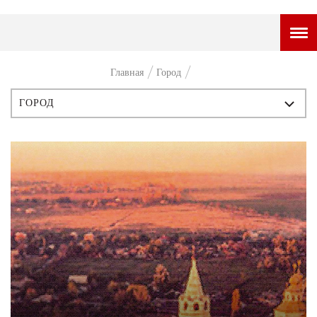
ГОРОДСКОЙ ПОРТАЛ
Главная
Город
НОВОСТИ
ГОРОД
ВОПРОС НЕДЕЛИ
ВСЕ ПУБЛИКАЦИИ
ПРЕМЬЕРА
ИСТОРИЯ
ТАМ И ТУТ
ПЕРСОНЫ
СТИЛЬ ЖИЗНИ
СТИЛЬ
ХАЙП
ЧТИВО
ЧЕЛОВЕК ОСОБЕННЫЙ
КУЛЬТ ЕДЫ
АФИША