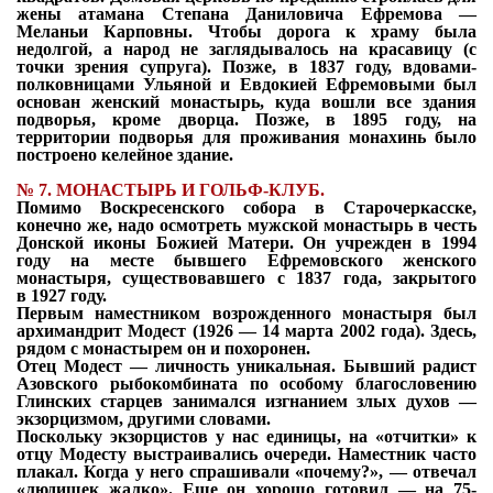
жены атамана Степана Даниловича Ефремова —
Меланьи Карповны. Чтобы дорога к храму была
недолгой, а народ не заглядывалось на красавицу (с
точки зрения супруга). Позже, в 1837 году, вдовами-
полковницами Ульяной и Евдокией Ефремовыми был
основан женский монастырь, куда вошли все здания
подворья, кроме дворца. Позже, в 1895 году, на
территории подворья для проживания монахинь было
построено келейное здание.
№
7. МОНАСТЫРЬ И ГОЛЬФ-КЛУБ.
Помимо Воскресенского собора в Старочеркасске,
конечно же, надо осмотреть мужской монастырь в честь
Донской иконы Божией Матери. Он учрежден в 1994
году на месте бывшего Ефремовского женского
монастыря, существовавшего с 1837 года, закрытого
в
1927 году.
Первым наместником возрожденного монастыря был
архимандрит Модест (1926 — 14 марта 2002 года). Здесь,
рядом с монастырем он и похоронен.
Отец Модест — личность уникальная. Бывший радист
Я согласен с
политикой конфиденциальности и
Азовского рыбокомбината по особому благословению
защиты информации*
Глинских старцев занимался изгнанием злых духов —
Я согласен с
политикой конфиденциальности и
экзорцизмом, другими словами.
защиты информации*
Поскольку экзорцистов у нас единицы, на «отчитки» к
отцу Модесту выстраивались очереди. Наместник часто
плакал. Когда у него спрашивали «почему?», — отвечал
«людишек жалко». Еще он хорошо готовил — на 75-