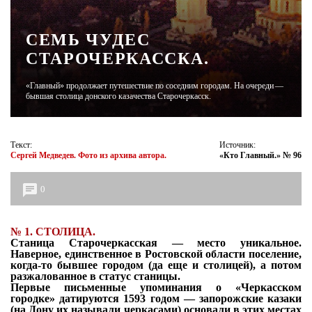
ЖУРНАЛ
СЕМЬ ЧУДЕС
СТАРОЧЕРКАССКА.
«Главный» продолжает путешествие по соседним городам. На очереди —
бывшая столица донского казачества Старочеркасск.
Текст:
Источник:
Сергей Медведев. Фото из архива автора.
«Кто Главный.» № 96
0
№
1. СТОЛИЦА.
Станица Старочеркасская — место уникальное.
Наверное, единственное в Ростовской
области поселение,
когда-то бывшее городом (да еще и столицей), а потом
разжалованное
в статус станицы.
Первые письменные упоминания о «Черкасском
городке» датируются 1593 годом —
запорожские казаки
(на Дону их называли черкасами) основали в этих местах