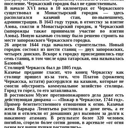
поселение.
Черкасский городок был не единственным.
В начале XVI века в 10 километрах от Черкасского
существовал и Монастырский городок
—
здесь
располагался казачий стан, по-нынешнему,
администрация.
В 1643 году турки, в отместку за взятие
Азова, сожгли и Монастырский городок, и Черкасский
(запорожцы также принимали участие во взятии
Азова).
Новую казачью столицу было решено строить на
месте запорожского Черкасского
городка.
26 апреля 1644 года началось строительство. Новый
городок состоял из шести станиц —
двух запорожских,
четырех донских. Вскоре к городку присоединились еще
семь станиц,
в том числе одна татарская, она называлась
Базовой.
Столицей Черкасск был до 1805 года.
Казачье предание гласит, что конец Черкасску как
столице пришел из-за того, что Платов
(уроженец
Черкасска, кстати) рассердился на казаков, которые не
смогли обустроить
коммунальное хозяйство столицы.
Город то горел, то его затапливало.
В ростовском Музее противопожарного дела даже есть
действующая диорама — «Пожар
в Черкасске, 1744 год».
Пример безответственного отношения к огню. Казачья
жена Варвара Леонтьева растопила в доме печь, а ее
взяли и отвлекли от домашних дел вызовом за долги к
наказному атаману. В результате более 320 человек
погибло, сгорело более сотни домов, в арсенале «от огня
разом все наши пушки растопились».