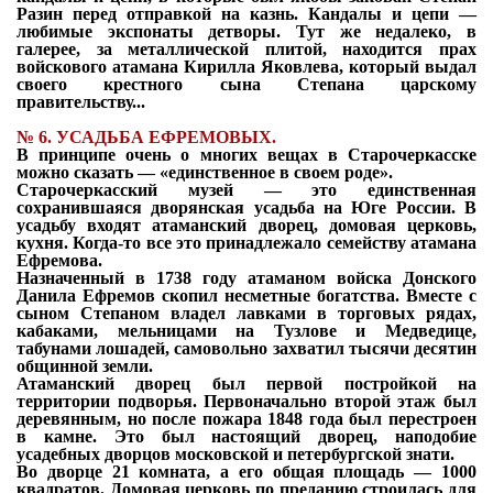
Разин перед отправкой на казнь. Кандалы и цепи —
любимые экспонаты детворы. Тут же недалеко, в
галерее, за металлической плитой, находится прах
войскового атамана Кирилла Яковлева, который выдал
своего крестного сына Степана царскому
правительству...
№
6. УСАДЬБА ЕФРЕМОВЫХ.
В принципе очень о многих вещах в Старочеркасске
можно сказать — «единственное в своем роде».
Старочеркасский музей — это единственная
сохранившаяся дворянская усадьба на Юге России. В
усадьбу входят атаманский дворец, домовая церковь,
кухня. Когда-то все это принадлежало семейству атамана
Ефремова.
Назначенный в 1738 году атаманом войска Донского
Данила Ефремов скопил несметные богатства. Вместе с
сыном Степаном владел лавками в торговых рядах,
кабаками, мельницами на Тузлове и Медведице,
табунами лошадей, самовольно захватил тысячи десятин
общинной земли.
Атаманский дворец был первой постройкой на
территории подворья. Первоначально второй этаж был
деревянным, но после пожара 1848 года был перестроен
в камне. Это был настоящий дворец, наподобие
усадебных дворцов московской и петербургской знати.
Во дворце 21 комната, а его общая площадь — 1000
квадратов. Домовая церковь по преданию строилась для