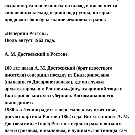
сохраняя реальные шансы на выход в число шести
сильнейших команд первой подгруппы, которые
продолжат борьбу за звание чемпиона страны.
Я согласен с
политикой конфиденциальности и
защиты информации*
«Вечерний Ростов».
Я согласен с
политикой конфиденциальности и
защиты информации*
Июль-август 1962 года.
А. М. Достоевский в Ростове.
100 лет назад А. М. Достоевский (брат известного
писателя) совершил поездку из Екатеринослава
(нынешнего Днепропетровска), где он служил
архитектором, в г. Ростов-на-Дону, входивший тогда в
Екатеринославскую губернию. Воспоминания его,
вышедшие в
1930 г. в Ленинграде и теперь мало кому известные,
рисуют картины Ростова 1862 года. Вот что пишет А. М.
Достоевский: «Город Ростов с первого раза показался
нам и грязным, и пыльным, и душным. Гостиницы там