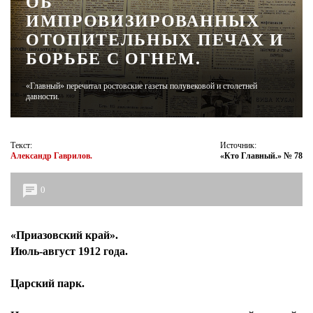
ОБ
ИМПРОВИЗИРОВАННЫХ
ЖУРНАЛ
ОТОПИТЕЛЬНЫХ ПЕЧАХ И
БОРЬБЕ С ОГНЕМ.
«Главный» перечитал ростовские газеты полувековой и столетней
давности.
Текст:
Источник:
Александр Гаврилов.
«Кто Главный.» № 78
0
«Приазовский
край».
Июль-август 1912 года.
Царский парк.