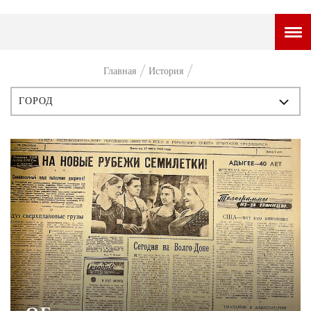
ГОРОДСКОЙ ПОРТАЛ
Главная
История
НОВОСТИ
ГОРОД
ВОПРОС НЕДЕЛИ
ВСЕ ПУБЛИКАЦИИ
ПРЕМЬЕРА
ИСТОРИЯ
ТАМ И ТУТ
ПЕРСОНЫ
СТИЛЬ ЖИЗНИ
СТИЛЬ
ХАЙП
ЧТИВО
ЧЕЛОВЕК ОСОБЕННЫЙ
КУЛЬТ ЕДЫ
АФИША