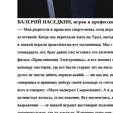
ВАЛЕРИЙ НАСЕДКИН, игрок в профессион
—
Мои родители в прошлом спортсмены, отец игра
атлетикой. Когда мы переехали жить на Урал, пог
в хоккей играли практически все мальчишки. Мы с 
семнадцать лет, брат давно уже оставил это увлечен
фильм «Приключения Электроника», и все помнят г
команду мастеров, где все были старше лет на пят
долго не могли забить первую шайбу — ни мы им, ни
соперника и приношу победу своей команде со счето
всех и говорит: «Матч выиграл Сыроежкин!» А я д
волнистые волосы, телосложение. Все посмеялись, 
выражение — «в хоккей играют настоящие мужчины».
эмоциональная, где-то жесткая. И именно этим мне 