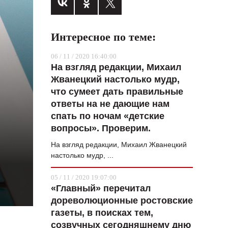
ВОПРОС НЕДЕЛИ
ПРЕМЬЕРА
Интересное по теме:
ТАМ И ТУТ
06 / 11 / 2020 16:40:00
На взгляд редакции, Михаил
СТИЛЬ ЖИЗНИ
Жванецкий настолько мудр,
ХАЙП
что сумеет дать правильные
ответы на не дающие нам
ЧЕЛОВЕК ОСОБЕННЫЙ
спать по ночам «детские
вопросы». Проверим.
КУЛЬТ ЕДЫ
На взгляд редакции, Михаил Жванецкий
АФИША
настолько мудр, ...
ЖУРНАЛ
05 / 11 / 2020 19:07:00
«Главный» перечитал
дореволюционные ростовские
газеты, в поисках тем,
созвучных сегодняшнему дню