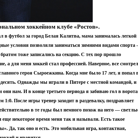
альном хоккейном клубе «Ростов».
л в футбол за город Белая Калитва, мама занималась легкой
одные условия позволяли заниматься зимними видами спорта
братом тоже записались на секцию. С тех пор прошло
ие, а для меня хоккей стал профессией. Наверное, все смотре
лавного героя Сыроежкина. Когда мне было 17 лет, я попал 
ь-десять. Однажды мы играли в Питере с местной командой, и
 они нам. И в конце третьего периода я забиваю гол в ворота
м 1:0. После игры тренер заходит в раздевалку, поздравляет
ействительно в те годы был немного похож на него — светлы
и еще некоторое время меня так и называли. Есть такое
 Да, так оно и есть. Это мобильная игра, контактная,
хоккей и нравится.