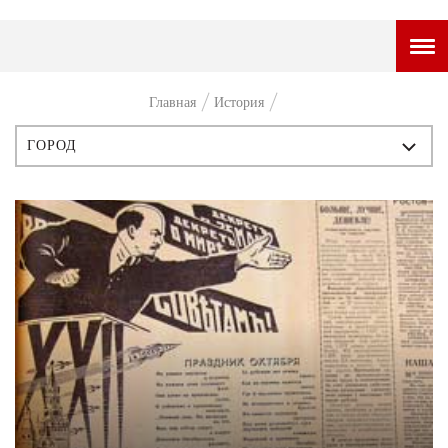
ГОРОДСКОЙ ПОРТАЛ
Главная
История
НОВОСТИ
ГОРОД
ВОПРОС НЕДЕЛИ
ВСЕ ПУБЛИКАЦИИ
ПРЕМЬЕРА
ИСТОРИЯ
ТАМ И ТУТ
ПЕРСОНЫ
СТИЛЬ ЖИЗНИ
СТИЛЬ
ХАЙП
ЧТИВО
ЧЕЛОВЕК ОСОБЕННЫЙ
КУЛЬТ ЕДЫ
АФИША