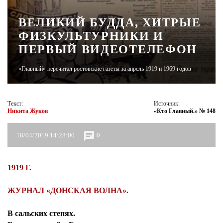
ВЕЛИКИЙ БУДДА, ХИТРЫЕ
ЖУРНАЛ
ФИЗКУЛЬТУРНИКИ И
ПЕРВЫЙ ВИДЕОТЕЛЕФОН
«Главный» перечитал ростовские газеты за апрель 1919 и 1969 годов
Текст:
Источник:
Никита Жуков
«Кто Главный.» № 148
18/04/2019 14:28:00
0
1919 Г.
ЖУРНАЛ «ДОНСКАЯ ВОЛНА».
В сальских степях.