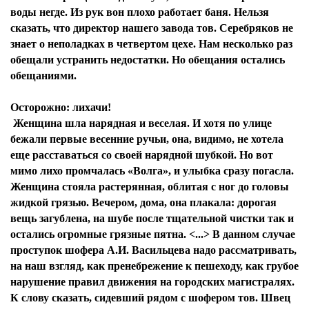
воды негде. Из рук вон плохо работает баня. Нельзя
сказать, что директор нашего завода тов. Серебряков не
знает о неполадках в четвертом цехе. Нам несколько раз
обещали устранить недостатки. Но обещания остались
обещаниями.
Осторожно: лихачи!
Женщина шла нарядная и веселая. И хотя по улице
бежали первые весенние ручьи, она, видимо, не хотела
еще расставаться со своей нарядной шубкой. Но вот
мимо лихо промчалась «Волга», и улыбка сразу погасла.
Женщина стояла растерянная, облитая с ног до головы
жидкой грязью. Вечером, дома, она плакала: дорогая
вещь загублена, на шубе после тщательной чистки так и
остались огромные грязные пятна. <...> В данном случае
проступок шофера А.И. Васильцева надо рассматривать,
на наш взгляд, как пренебрежение к пешеходу, как грубое
нарушение правил движения на городских магистралях.
К слову сказать, сидевший рядом с шофером тов. Швец