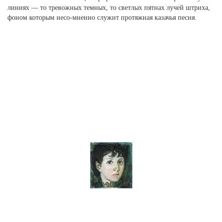
линиях — то тревожных темных, то светлых пятнах лучей штриха,
фоном которым несо-мненно служит протяжная казачья песня.