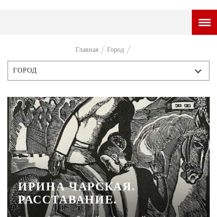
ГОРОДСКОЙ ПОРТАЛ
Главная
Город
НОВОСТИ
ГОРОД
ВОПРОС НЕДЕЛИ
ВСЕ ПУБЛИКАЦИИ
ПРЕМЬЕРА
ИСТОРИЯ
ТАМ И ТУТ
ПЕРСОНЫ
СТИЛЬ ЖИЗНИ
СТИЛЬ
ХАЙП
ЧТИВО
ЧЕЛОВЕК ОСОБЕННЫЙ
ИРИНА ЧАРСКАЯ.
РАССТАВАНИЕ.
КУЛЬТ ЕДЫ
АФИША