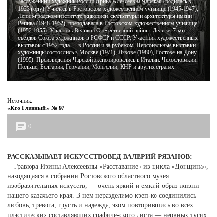
Заслуженный художник России Ирина Алексеевна Чарская (родилась в
1923 году). Училась в Ростовском художественном училище (1945-1947),
Ленин-градском институте живописи, скульптуры и архитектуры имени
ЖУРНАЛ
Репина (1948-1952), преподавала в Ростовском художественном училище
(1952-1955). Участник Великой Отечественной войны. Делегат 7-ми
съездов Союза художников в РСФСР и СССР. Участник художественных
выставок с 1952 года — в России и за рубежом. Персональные выставки
художницы состоялись в Москве (1971), Львове (1980), Ростове-на-Дону
(1995). Произведения Чарской экспонировались в Италии, Чехословакии,
Польше, Болгарии, Германии, Монголии, КНР и других странах.
Источник:
«Кто Главный.» № 97
0
РАССКАЗЫВАЕТ ИСКУССТВОВЕД ВАЛЕРИЙ РЯЗАНОВ:
—Гравюра Ирины Алексеевны «Расставание» из цикла «Донщина»,
находящаяся в собрании Ростовского областного музея
изобразительных искусств, — очень яркий и емкий образ жизни
нашего казачьего края. В нем неразделимо креп-ко соединились
любовь, тревога, грусть и надежда, эхом повторившись во всех
пластических составляющих графиче-ского листа — нервных тугих