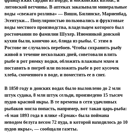
французских сардин из Бордо, и московских колбас, и
литовской ветчины. В аптеках заказывали минеральные
воды «свежаго розлива» — Виши, Билинске, Мариенбад,
Эсентуки… Популярностью пользовались и фруктовые
воды местного производства, владельцем которого был
ростовчанин по фамилии Шухер. Изюминкой донской
кухни были, конечно же, блюда из рыбы. С этим в
Ростове не случалось перебоев. Чтобы сохранить рыбу
живой в течение нескольких дней, советовали влить
рыбе в рот рюмку водки, обложить влажным мхом и
поставить в погреб или положить рыбе в рот кусочек
хлеба, смоченного в воде, и поместить ее в снег.
В 1850 году в донских водах было выловлено до 2 млн
штук судака, 8 млн штук сельди, произведено 15 тысяч
пудов красной икры. В те времена в сети удачливых
рыбаков могла попасть, например, вот такая царь-рыба:
«6 мая 1893 года в ялике «Ермак» была поймана
неводом белуга весом 72 пуда, в которой находилось до 10
пудов икры», — сообщали газеты.