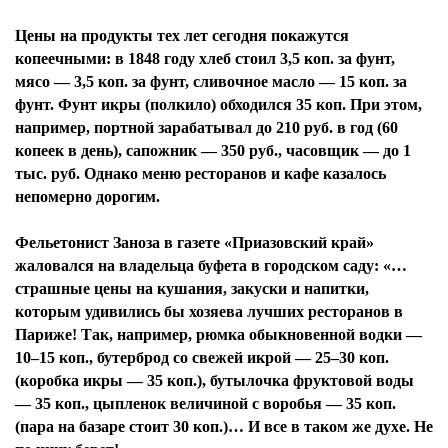
Цены на продукты тех лет сегодня покажутся
копеечными: в 1848 году хлеб стоил 3,5 коп. за фунт,
мясо — 3,5 коп. за фунт, сливочное масло — 15 коп. за
фунт. Фунт икры (полкило) обходился 35 коп. При этом,
например, портной зарабатывал до 210 руб. в год (60
копеек в день), сапожник — 350 руб., часовщик — до 1
тыс. руб. Однако меню ресторанов и кафе казалось
непомерно дорогим.
Фельетонист Заноза в газете «Приазовский край»
жаловался на владельца буфета в городском саду: «…
страшные цены на кушания, закуски и напитки,
которым удивились бы хозяева лучших ресторанов в
Париже! Так, например, рюмка обыкновенной водки —
10–15 коп., бутерброд со свежей икрой — 25–30 коп.
(коробка икры — 35 коп.), бутылочка фруктовой воды
— 35 коп., цыпленок величиной с воробья — 35 коп.
(пара на базаре стоит 30 коп.)… И все в таком же духе. Не