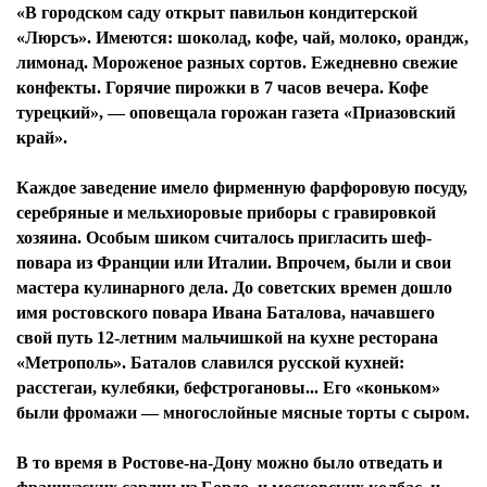
«В городском саду открыт павильон кондитерской
«Люрсъ». Имеются: шоколад, кофе, чай, молоко, орандж,
лимонад. Мороженое разных сортов. Ежедневно свежие
конфекты. Горячие пирожки в 7 часов вечера. Кофе
турецкий», — оповещала горожан газета «Приазовский
край».
Каждое заведение имело фирменную фарфоровую посуду,
серебряные и мельхиоровые приборы с гравировкой
хозяина. Особым шиком считалось пригласить шеф-
повара из Франции или Италии. Впрочем, были и свои
мастера кулинарного дела. До советских времен дошло
имя ростовского повара Ивана Баталова, начавшего
свой путь 12-летним мальчишкой на кухне ресторана
«Метрополь». Баталов славился русской кухней:
расстегаи, кулебяки, бефстрогановы... Его «коньком»
были фромажи — многослойные мясные торты с сыром.
В то время в Ростове-на-Дону можно было отведать и