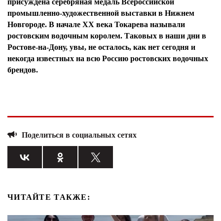
присуждена серебряная медаль Всероссийской
промышленно-художественной выставки в Нижнем
Новгороде. В начале ХХ века Токарева называли
ростовским водочным королем. Таковых в наши дни в
Ростове-на-Дону, увы, не осталось, как нет сегодня и
некогда известных на всю Россию ростовских водочных
брендов.
Поделиться в социальных сетях
Я согласен с
политикой конфиденциальности и
защиты информации*
Я согласен с
политикой конфиденциальности и
защиты информации*
ЧИТАЙТЕ ТАКЖЕ: