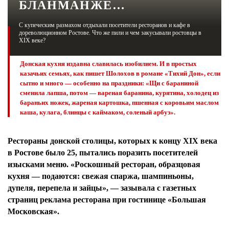
БЛАНМАНЖЕ…
ЖУРНАЛ
С купеческим размахом отдыхали посетители ресторанов и кафе в
дореволюционном Ростове. Что же пили и чем закусывали ростовцы в
ХIХ веке?
Донская кухня издавна славилась изобилием. И в простых
казачьих семьях, как пишет Шолохов в романе «Тихий Дон», если
сытно и много — особенно на праздники: «Щи с бараниной
сменила лапша, потом — вареная баранина, курятина, холодец из
бараньих ножек, жареная картошка, пшенная с коровьим маслом
каша, кулага, блинцы с каймаком, соленый арбуз».
Рестораны донской столицы, которых к концу ХIХ века
в Ростове было 25, пытались поразить посетителей
изысками меню. «Роскошный ресторан, образцовая
кухня — подаются: свежая спаржа, шампиньоны,
дупеля, перепела и зайцы», — зазывала с газетных
страниц реклама ресторана при гостинице «Большая
Московская».