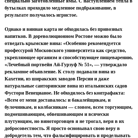
специально заготовленные ямы. С наступлением тепла в
бутылках проходило медленное подбраживание, в
результате получалось игристое.
Однако и винная карта не обходилась без привозных
напитков. В дореволюционном Ростове можно было
отведать крымские вина: «Особенно рекомендуется
профессурой Московского университета как средство,
укрепляющее организм и способствующее пищеварению,
«Лечебный портвейн Ай-Гурзуф № 51», — утверждало
рекламное объявление. К столу подавали вина из
Кахетии, из ширакских заводов Персии и даже
натуральные санторинские вина из итальянских садов
Фустори Венецианое. Не обходилось без контрафакта:
«Всем от меня доставалось: и бакалейщикам, и
булочникам, и колбасникам — словом, всем торгующим,
подмешивающим, обвешивающим и всячески
плутующим, но виноторговцев я не трогал, веря в их
добросовестность. Я просто основывал свою веру в
добродетель тем, что фальсифицировать и проделывать