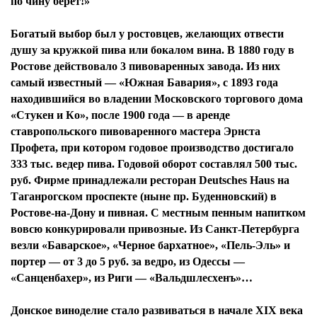
по чину берет!»
Богатый выбор был у ростовцев, желающих отвести
душу за кружкой пива или бокалом вина. В 1880 году в
Ростове действовало 3 пивоваренных завода. Из них
самый известный — «Южная Бавария», с 1893 года
находившийся во владении Московского торгового дома
«Стукен и Кo», после 1900 года — в аренде
ставропольского пивоваренного мастера Эрнста
Профета, при котором годовое производство достигало
333 тыс. ведер пива. Годовой оборот составлял 500 тыс.
руб. Фирме принадлежали ресторан Deutsches Haus на
Таганрогском проспекте (ныне пр. Буденновский) в
Ростове-на-Дону и пивная. С местным пенным напитком
вовсю конкурировали привозные. Из Санкт-Петербурга
везли «Баварское», «Черное бархатное», «Пель-Эль» и
портер — от 3 до 5 руб. за ведро, из Одессы —
«Санценбахер», из Риги — «Вальдшлесхенъ»…
Донское виноделие стало развиваться в начале XIX века