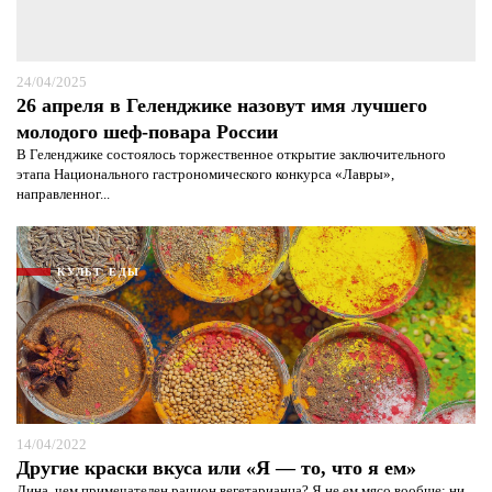
24/04/2025
26 апреля в Геленджике назовут имя лучшего
молодого шеф-повара России
В Геленджике состоялось торжественное открытие заключительного
этапа Национального гастрономического конкурса «Лавры»,
направленног...
КУЛЬТ ЕДЫ
14/04/2022
Другие краски вкуса или «Я — то, что я ем»
Лина, чем примечателен рацион вегетарианца? Я не ем мясо вообще: ни