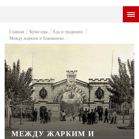
ГОРОДСКОЙ ПОРТАЛ
Главная
Культ еды
Еда и традиции
Между жарким и бланманже…
НОВОСТИ
ВОПРОС НЕДЕЛИ
ПРЕМЬЕРА
ТАМ И ТУТ
СТИЛЬ ЖИЗНИ
ХАЙП
ЧЕЛОВЕК ОСОБЕННЫЙ
КУЛЬТ ЕДЫ
МЕЖДУ ЖАРКИМ И
АФИША