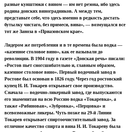
разные кунштюки с вином — им нет резона, ибо здесь
родина донских виноградников. А между тем,
представьте себе, что здесь именно в редкость достать
бутылку чистаго, без примеси, вина», — возмущался все
тот же Заноза в «Приазовском крае».
Лидером же потребления и в те времена была водка —
«казенное столовое вино», как ее называли до
революции. В 1904 году в газете «Донская речь» писали:
«Ростов пьет сногсшибательно и, главным образом,
казенное столовое вино». Первый водочный завод в
Ростове был основан в 1826 году. Через год ростовский
купец Н. И. Токарев открывает свое производство.
Сначала — водочно-ликерный завод, где выпускаются
его знаменитая на всю Россию водка «Токаревка», а
также «Рябиновая», «Зубровка», «Перцовка» и
всевозможные ликеры. Чуть позже на 29-й Линии
Токарев открывает спиртоочистительный завод. За
отличное качество спирта и вина Н. И. Токареву была