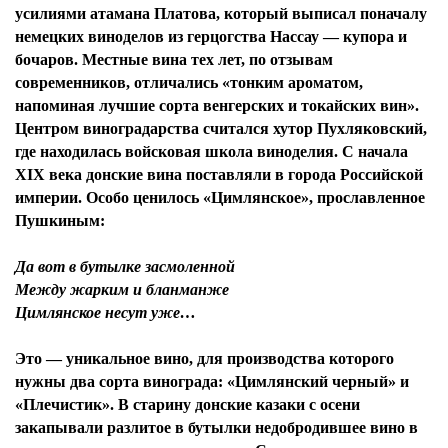
усилиями атамана Платова, который выписал поначалу
немецких виноделов из герцогства Нассау — купора и
бочаров. Местные вина тех лет, по отзывам
современников, отличались «тонким ароматом,
напоминая лучшие сорта венгерских и токайских вин».
Центром виноградарства считался хутор Пухляковский,
где находилась войсковая школа виноделия. С начала
XIX века донские вина поставляли в города Российской
империи. Особо ценилось «Цимлянское», прославленное
Пушкиным:
Да вот в бутылке засмоленной
Между жарким и бланманже
Цимлянское несут уже…
Это — уникальное вино, для производства которого
нужны два сорта винограда: «Цимлянский черный» и
«Плечистик». В старину донские казаки с осени
закапывали разлитое в бутылки недобродившее вино в