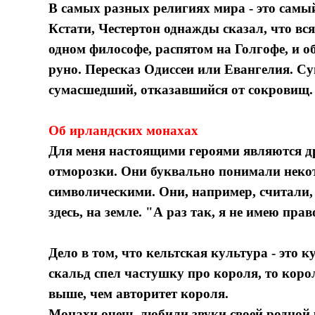
В самых разных религиях мира - это самы
Кстати, Честертон однажды сказал, что вся
одном философе, распятом на Голгофе, и о
руно. Пересказ Одиссеи или Евангелия. С
сумасшедший, отказавшийся от сокровищ.
Об ирландских монахах
Для меня настоящими героями являются др
отморозки. Они буквально понимали некот
символическими. Они, например, считали, ч
здесь, на земле. "А раз так, я не имею пра
Дело в том, что кельтская культура - это к
скальд спел частушку про короля, то кор
выше, чем авторитет короля.
Монахи очень любили звуки своей родной р