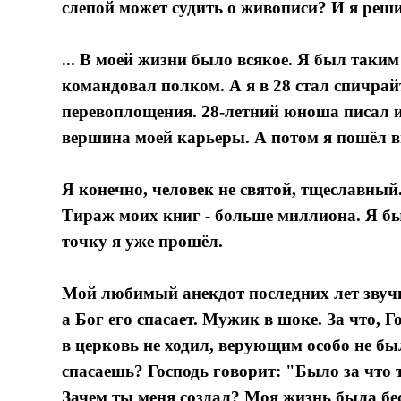
слепой может судить о живописи? И я реши
... В моей жизни было всякое. Я был так
командовал полком. А я в 28 стал спичра
перевоплощения. 28-летний юноша писал и
вершина моей карьеры. А потом я пошёл в
Я конечно, человек не святой, тщеславный
Тираж моих книг - больше миллиона. Я бы
точку я уже прошёл.
Мой любимый анекдот последних лет звучит
а Бог его спасает. Мужик в шоке. За что, 
в церковь не ходил, верующим особо не бы
спасаешь? Господь говорит: "Было за что 
Зачем ты меня создал? Моя жизнь была бес