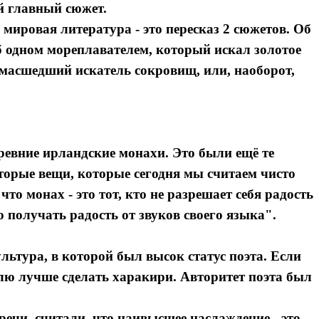
й главный сюжет.
 мировая литература - это пересказ 2 сюжетов. Об
б одном мореплавателем, который искал золотое
умасшедший искатель сокровищ, или, наоборот,
евние ирландские монахи. Это были ещё те
орые вещи, которые сегодня мы считаем чисто
то монах - это тот, кто не разрешает себя радость
во получать радость от звуков своего языка".
ультура, в которой был высок статус поэта. Если
Я согласен с
Я согласен с
политикой конфиденциальности и защиты информации
политикой конфиденциальности и защиты информации
олю лучше сделать харакири. Авторитет поэта был
ечи, считали, что наивысшее наслаждение - это