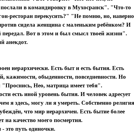
я послали в командировку в Мухосранск". "Что-то
он-ресторан перекусить?" "Не помню, но, наверно
против сидела женщина с маленьким ребёнком? И
й передал. Вот в этом и был смысл твоей жизни".
й анекдот.
роен иерархически. Есть быт и есть бытия. Есть
ий, кажимости, обыденности, повседневности. Но
 "Проснись, Нео, матрица имеет тебя".
ости есть иной уровень бытия. И человек адресует
ем я здесь, могу ли я умереть. Собственно религия
 убеждён, что мир иерархичен. Есть бытие более
ет на качество моего посмертия.
- это путь одиночки.