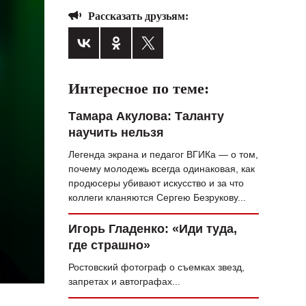
Рассказать друзьям:
ВОПРОС НЕДЕЛИ
ПРЕМЬЕРА
ТАМ И ТУТ
Интересное по теме:
СТИЛЬ ЖИЗНИ
Тамара Акулова: Таланту
ХАЙП
научить нельзя
ЧЕЛОВЕК ОСОБЕННЫЙ
Легенда экрана и педагог ВГИКа — о том,
почему молодежь всегда одинаковая, как
КУЛЬТ ЕДЫ
продюсеры убивают искусство и за что
коллеги кланяются Сергею Безрукову...
АФИША
Игорь Гладенко: «Иди туда,
ЖУРНАЛ
где страшно»
Ростовский фотограф о съемках звезд,
запретах и автографах...