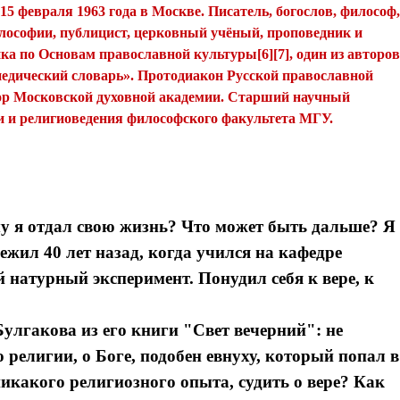
5 февраля 1963 года в Москве. Писатель, богослов, философ,
илософии, публицист, церковный учёный, проповедник и
ка по Основам православной культуры[6][7], один из авторов
едический словарь». Протодиакон Русской православной
ор Московской духовной академии. Старший научный
 и религиоведения философского факультета МГУ.
у я отдал свою жизнь? Что может быть дальше? Я
жил 40 лет назад, когда учился на кафедре
й натурный эксперимент. Понудил себя к вере, к
Булгакова из его книги "Свет вечерний": не
религии, о Боге, подобен евнуху, который попал в
никакого религиозного опыта, судить о вере? Как