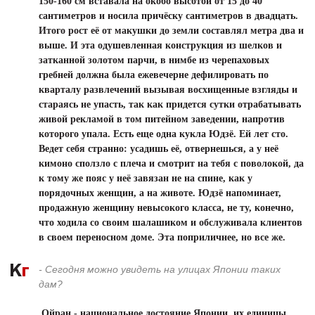
150-160 см вставала на окобо высотой от 15 до 40
сантиметров и носила причёску сантиметров в двадцать.
Итого рост её от макушки до земли составлял метра два и
выше. И эта одушевленная конструкция из шелков и
затканной золотом парчи, в нимбе из черепаховых
гребней должна была ежевечерне дефилировать по
кварталу развлечений вызывая восхищенные взгляды и
стараясь не упасть, так как придется сутки отрабатывать
живой рекламой в том питейном заведении, напротив
которого упала. Есть еще одна кукла Юдзё. Ей лет сто.
Ведет себя странно: усадишь её, отвернешься, а у неё
кимоно сползло с плеча и смотрит на тебя с поволокой, да
к тому же пояс у неё завязан не на спине, как у
порядочных женщин, а на животе. Юдзё напоминает,
продажную женщину невысокого класса, не ту, конечно,
что ходила со своим шалашиком и обслуживала клиентов
в своем переносном доме. Эта поприличнее, но все же.
- Сегодня можно увидеть на улицах Японии таких
дам?
Ойран - национальное достояние Японии, их единицы.