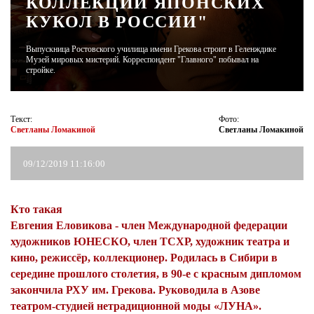
КОЛЛЕКЦИЙ ЯПОНСКИХ
КУКОЛ В РОССИИ"
ЖУРНАЛ
Выпускница Ростовского училища имени Грекова строит в Геленждике
Музей мировых мистерий. Корреспондент "Главного" побывал на
стройке.
Текст:
Фото:
Светланы Ломакиной
Светланы Ломакиной
09/12/2019 11:16:00
Кто такая
Евгения Еловикова - член Международной федерации
художников ЮНЕСКО, член ТСХР, художник театра и
кино, режиссёр, коллекционер. Родилась в Сибири в
середине прошлого столетия, в 90-е с красным дипломом
закончила РХУ им. Грекова. Руководила в Азове
театром-студией нетрадиционной моды «ЛУНА».