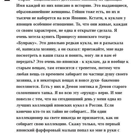
Имя каждой из них вписано в историю. Это выдающиеся,
образованнейшие женщины. Гейши тоже есть, но их и
тысячи не наберется на всю Японию. Кстати, к куклам у
японцев особенное отношение. То, что они живые, каждая
со своим характером, не одна я открытие сделала. Я
очень хотела купить Принцессу японского театра
«Бунраку». Это довольно редкая кукла, но я разыскала
её, написала хозяину, а он сказал: приезжайте, мне надо
посмотреть в ваши глаза и понять, могу ли я вам её
передать? Это очень по-японски - к куклам, да и вообще к
старым вещам, там относятся с трепетом, потому что
любая вещь со временем забирает по частице душу своего
хозяина, а в некоторых вещах и вовсе духи- бакемоно
поселяются. Есть у них и Демон зонтика и Демон старого
соломенного тапка. Я во всю эту «ерунду» верю. И мне
повезло с тем, что на сегодняшний день у меня одна из
лучших коллекций японских кукол в России. Если
конечно кто-то их тайно не собирает... Ни один
коллекционер на свете никогда не признается, как он
собирает свою коллекцию. Скажу только, что первый
японский фарфоровый малыш попал ко мне в руки с