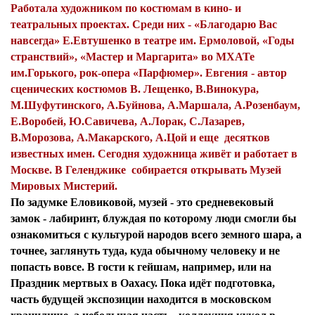
Работала художником по костюмам в кино- и
театральных проектах. Среди них - «Благодарю Вас
навсегда» Е.Евтушенко в театре им. Ермоловой, «Годы
странствий», «Мастер и Маргарита» во МХАТе
им.Горького, рок-опера «Парфюмер». Евгения - автор
сценических костюмов В. Лещенко, В.Винокура,
М.Шуфутинского, А.Буйнова, А.Маршала, А.Розенбаум,
Е.Воробей, Ю.Савичева, А.Лорак, С.Лазарев,
В.Морозова, А.Макарского, А.Цой и еще десятков
известных имен. Сегодня художница живёт и работает в
Москве. В Геленджике собирается открывать Музей
Мировых Мистерий.
По задумке Еловиковой, музей - это средневековый
замок - лабиринт, блуждая по которому люди смогли бы
ознакомиться с культурой народов всего земного шара, а
точнее, заглянуть туда, куда обычному человеку и не
попасть вовсе. В гости к гейшам, например, или на
Праздник мертвых в Оахасу. Пока идёт подготовка,
часть будущей экспозиции находится в московском