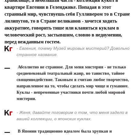
хранилище, а небольшая часть - коллекция кукол в
квартире Евгении в Геленджике. Попадая в этот
странный мир, чувствуешь себя Гулливером то в Стране
лилипутов, то в Стране великанов - хочется ходить
аккуратнее, говорить тише или кланяться куклам в
человеческий рост, застывшим, словно в недоумении,
перед нежданным гостем.
- Евгения, почему Музей мировых мистерий? Довольно
странное название.
Абсолютно не странное. Для меня мистерия - не только
средневековый театральный жанр, но таинство, тайное
священнодействие. Таковым я считаю любое творчество,
направленное на то, чтобы сделать мир чище и гуманнее.
Куклы - непременные участники почти любой мировой
мистерии.
- Женя, давайте поговорим о том, что меня задело в
вашей коллекции, о японских куклах.
В Японии традиционно идеалом была хрупкая и