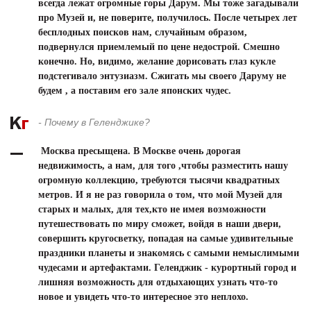
всегда лежат огромные горы Дарум. Мы тоже загадывали
про Музей и, не поверите, получилось. После четырех лет
бесплодных поисков нам, случайным образом,
подвернулся приемлемый по цене недострой. Смешно
конечно. Но, видимо, желание дорисовать глаз кукле
подстегивало энтузиазм. Сжигать мы своего Даруму не
будем , а поставим его зале японских чудес.
- Почему в Геленджике?
Москва пресыщена. В Москве очень дорогая
недвижимость, а нам, для того ,чтобы разместить нашу
огромную коллекцию, требуются тысячи квадратных
метров. И я не раз говорила о том, что мой Музей для
старых и малых, для тех,кто не имея возможности
путешествовать по миру сможет, войдя в наши двери,
совершить кругосветку, попадая на самые удивительные
праздники планеты и знакомясь с самыми немыслимыми
чудесами и артефактами. Геленджик - курортный город и
лишняя возможность для отдыхающих узнать что-то
новое и увидеть что-то интересное это неплохо.