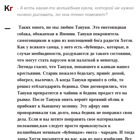
- А есть какая-то волшебная кукла, которой не нужно
ничего рисовать, но она точно поможет?
Таких много, но мы любим Тануки. Это енотовидная
собака, обожаемая в Японии. Тануки покровитель
самогонщиков и одно из воплощений бога радости Хотэя.
Как у всякого самца, у него есть «бубенцы», которые, в
случае необходимости, раздуваются до такого состояния,
что могут стать парусом или палаткой в непогоду.
Легенда гласит, что Тануки, попавшего в капкан нашел
крестьянин. Старик пожалел бедолагу, принёс домой,
обогрел, вылечил. А когда Тануки пришёл в себя, то
решил отблагодарить бедняка. Они договорились, что
Тануки превратится в чайник и бедняк продаст его на
рынке. После Тануки опять вернёт прежний облик и
прибежит к бывшему хозяину. Эту аферу они
проворачивали так долго, пока бедняк не поправил свои
дела. Если и вы хотите поправить свое материальное
положение,вам следует просто прикоснуться к
волшебным меховым «бубенцам» енота - чародея. И тогда
дары Хотэя посыпятся на вас, как из рога изобилия. Все