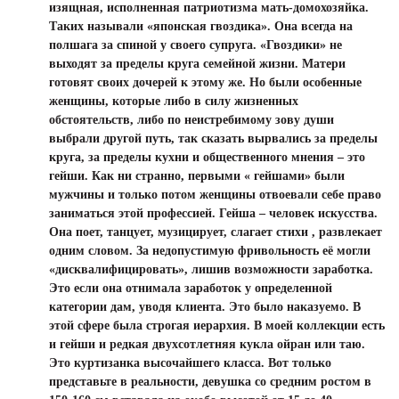
изящная, исполненная патриотизма мать-домохозяйка.
Таких называли «японская гвоздика». Она всегда на
полшага за спиной у своего супруга. «Гвоздики» не
выходят за пределы круга семейной жизни. Матери
готовят своих дочерей к этому же. Но были особенные
женщины, которые либо в силу жизненных
обстоятельств, либо по неистребимому зову души
выбрали другой путь, так сказать вырвались за пределы
круга, за пределы кухни и общественного мнения – это
гейши. Как ни странно, первыми « гейшами» были
мужчины и только потом женщины отвоевали себе право
заниматься этой профессией. Гейша – человек искусства.
Она поет, танцует, музицирует, слагает стихи , развлекает
одним словом. За недопустимую фривольность её могли
«дисквалифицировать», лишив возможности заработка.
Это если она отнимала заработок у определенной
категории дам, уводя клиента. Это было наказуемо. В
этой сфере была строгая иерархия. В моей коллекции есть
и гейши и редкая двухсотлетняя кукла ойран или таю.
Это куртизанка высочайшего класса. Вот только
представьте в реальности, девушка со средним ростом в