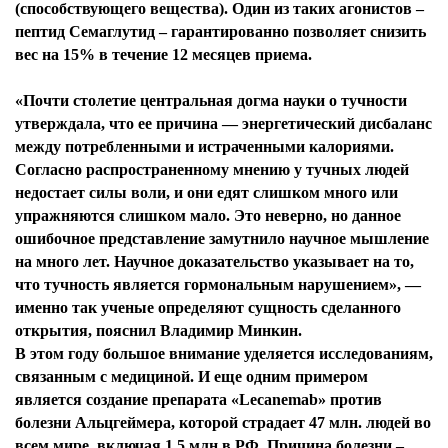
(способствующего вещества). Один из таких агонистов –
пептид Семаглутид – гарантированно позволяет снизить
вес на 15% в течение 12 месяцев приема.
«Почти столетие центральная догма науки о тучности
утверждала, что ее причина — энергетический дисбаланс
между потребленными и истраченными калориями.
Согласно распространенному мнению у тучных людей
недостает силы воли, и они едят слишком много или
упражняются слишком мало. Это неверно, но данное
ошибочное представление замутнило научное мышление
на много лет. Научное доказательство указывает на то,
что тучность является гормональным нарушением», —
именно так ученые определяют сущность сделанного
открытия, пояснил Владимир Минкин.
В этом году большое внимание уделяется исследованиям,
связанным с медициной. И еще одним примером
является создание препарата «Lecanemab» против
болезни Альцгеймера, которой страдает 47 млн. людей во
всем мире, включая 1,5 млн в РФ. Причина болезни –