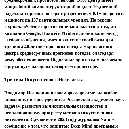
среднесрочных прогнозов погоды. Этот центр имеет
мощнейший компьютер, который выдает 10-дневный
надежный прогноз погоды с разрешением 0.1∘ по долготе
и широте на 137 вертикальных уровнях. По версии
журнала «Science» достижение заключается в том, что
компании Google, Huawei и Nvidia использовали метод
глубокого обучения, имея в качестве своей базы для
Я согласен с
политикой конфиденциальности и
защиты информации*
Я согласен с
политикой конфиденциальности и
тренинга 40-летние прогнозы погоды Европейского
защиты информации*
центра среднесрочных прогнозов погоды, благодаря
чему обеспечиваются 10-дневные прогнозы менее чем за
одну минуту на одном тензорном процессоре.
Три типа Искусственного Интеллекта
Владимир Исаакович в своем докладе отметил особое
внимание, которое уделяется Российской академией наук
задачам развития вычислительных мощностей и
революционному прогрессу методов искусственного
интеллекта. Сделанное в 2023 году журналом Nature
сообщение о том, что развитые Deep Mind программы