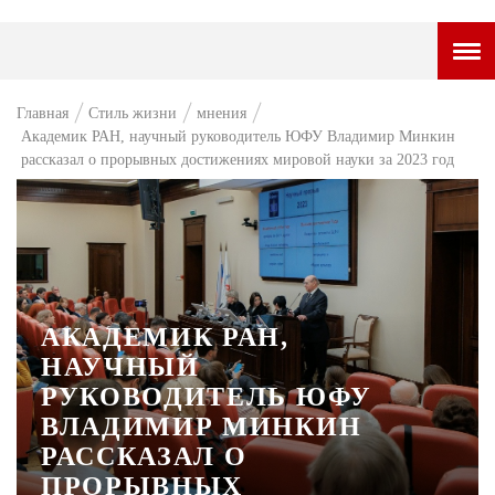
ГОРОДСКОЙ ПОРТАЛ
Главная
Стиль жизни
мнения
Академик РАН, научный руководитель ЮФУ Владимир Минкин
НОВОСТИ
рассказал о прорывных достижениях мировой науки за 2023 год
ВОПРОС НЕДЕЛИ
ПРЕМЬЕРА
ТАМ И ТУТ
СТИЛЬ ЖИЗНИ
АКАДЕМИК РАН,
НАУЧНЫЙ
ХАЙП
РУКОВОДИТЕЛЬ ЮФУ
ЧЕЛОВЕК ОСОБЕННЫЙ
ВЛАДИМИР МИНКИН
РАССКАЗАЛ О
КУЛЬТ ЕДЫ
ПРОРЫВНЫХ
АФИША