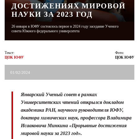
ДОСТИЖЕНИЯХ МИРОВОЙ
НАУКИ ЗА 2023 ГОД
ЖУРНАЛ
26 января в ЮФУ состоялось первое в 2024 году заседание Ученого
совета Южного федерального университета
Текст:
Фото:
ЦОК ЮФУ
ЦОК ЮФУ
01/02/2024
Январский Ученый совет в рамках
Университетских чтений открылся докладом
академика РАН, научного руководителя ЮФУ,
доктора химических наук, профессора Владимира
Исааковича Минкина «Прорывные достижения
мировой науки за 2023 год».