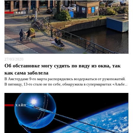
ХАЙП
Я согласен с
политикой конфиденциальности и
защиты информации*
Я согласен с
политикой конфиденциальности и
защиты информации*
27/03/2020
Об обстановке могу судить по виду из окна, так
как сама заболела
В Амстердаме 9-го марта распорядились воздержаться от рукопожатий.
В пятницу, 13-го стало не по себе, обнаружила в супермаркетах «Альбе...
ХАЙП