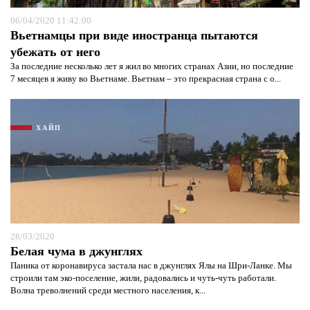
06/04/2020 11:42:00
Вьетнамцы при виде иностранца пытаются
убежать от него
За последние несколько лет я жил во многих странах Азии, но последние
7 месяцев я живу во Вьетнаме. Вьетнам – это прекрасная страна с о...
ХАЙП
28/03/2020
Белая чума в джунглях
Паника от коронавируса застала нас в джунглях Ялы на Шри-Ланке. Мы
строили там эко-поселение, жили, радовались и чуть-чуть работали.
Волна треволнений среди местного населения, к...