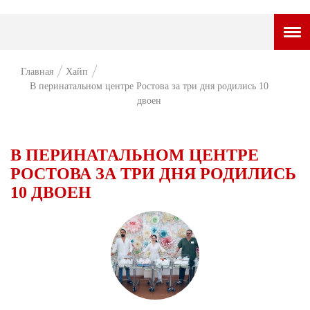
ГОРОДСКОЙ ПОРТАЛ
Главная
Хайп
В перинатальном центре Ростова за три дня родились 10
НОВОСТИ
двоен
ВОПРОС НЕДЕЛИ
В ПЕРИНАТАЛЬНОМ ЦЕНТРЕ
ПРЕМЬЕРА
РОСТОВА ЗА ТРИ ДНЯ РОДИЛИСЬ
ТАМ И ТУТ
10 ДВОЕН
СТИЛЬ ЖИЗНИ
ХАЙП
ЧЕЛОВЕК ОСОБЕННЫЙ
КУЛЬТ ЕДЫ
АФИША