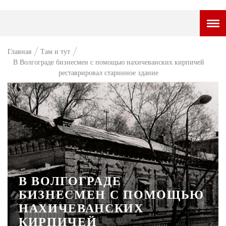
ГОРОДСКОЙ ПОРТАЛ
Главная
Там и тут
В Волгограде бизнесмен c помощью нахичеванских кирпичей
НОВОСТИ
реставрировал старинное здание
ВОПРОС НЕДЕЛИ
ПРЕМЬЕРА
ТАМ И ТУТ
СТИЛЬ ЖИЗНИ
ХАЙП
В ВОЛГОГРАДЕ
ЧЕЛОВЕК ОСОБЕННЫЙ
БИЗНЕСМЕН C ПОМОЩЬЮ
НАХИЧЕВАНСКИХ
КУЛЬТ ЕДЫ
КИРПИЧЕЙ
АФИША