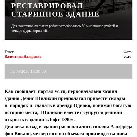
РЕСТАВРИРОВАЛ
СТАРИННОЕ ЗДАНИЕ
ЖУРНАЛ
Для восстановительных работ потребовалось 50 миллионов рублей и
четыре фуры кирпичей.
Текст:
Фото:
Валентина Назаренко
vc.ru
11/03/2020 13:30:00
Как сообщает портал vc.ru, первоначально хозяин
здания Денис Шилихин предполагал привести склады
в порядок и сдавать в аренду. Однако, понимая богатую
историю места, Шилихин вместе с супругой решили
открыть в здании «Лофт 1890» .
Два века назад в здании располагались склады Альфреда
фон Вокано, четвертого по объемам производства пива