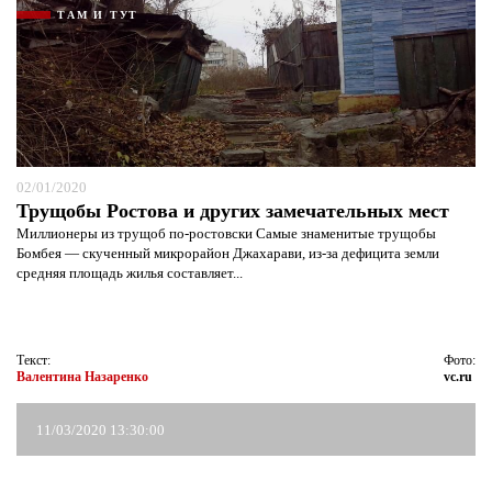
ТАМ И ТУТ
02/01/2020
Трущобы Ростова и других замечательных мест
Миллионеры из трущоб по-ростовски Самые знаменитые трущобы
Бомбея — скученный микрорайон Джахарави, из-за дефицита земли
средняя площадь жилья составляет...
Я согласен с
политикой конфиденциальности и
защиты информации*
Я согласен с
политикой конфиденциальности и
защиты информации*
Текст:
Фото:
Валентина Назаренко
vc.ru
11/03/2020 13:30:00