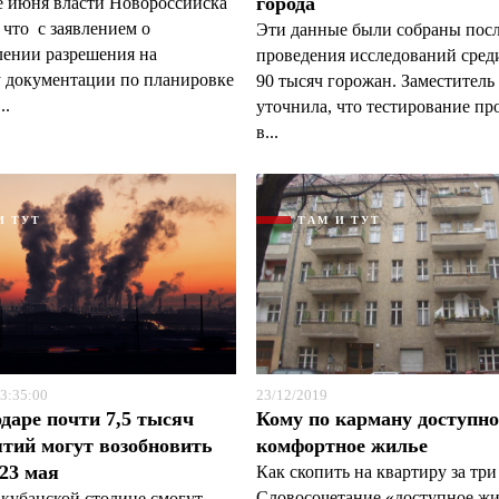
города
е июня власти Новороссийска
 что с заявлением о
Эти данные были собраны пос
лении разрешения на
проведения исследований сред
Я согласен с
Я согласен с
политикой конфиденциальности и защиты информации
политикой конфиденциальности и защиты информации
у документации по планировке
90 тысяч горожан. Заместитель
..
уточнила, что тестирование пр
в...
И ТУТ
ТАМ И ТУТ
3:35:00
23/12/2019
даре почти 7,5 тысяч
Кому по карману доступно
тий могут возобновить
комфортное жилье
 23 мая
Как скопить на квартиру за три
Словосочетание «доступное жи
 кубанской столице смогут