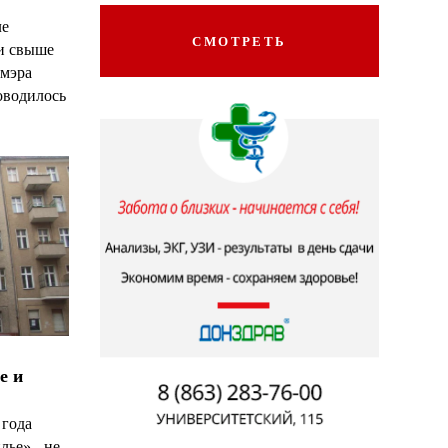
ле
СМОТРЕТЬ
и свыше
*
*
 мэра
оводилось
е и
 года
лье» - не