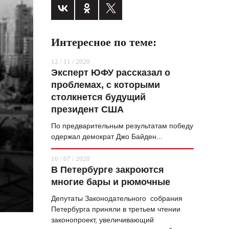
ВОПРОС НЕДЕЛИ
ПРЕМЬЕРА
Интересное по теме:
ТАМ И ТУТ
12 / 11 / 2020
СТИЛЬ ЖИЗНИ
Эксперт ЮФУ рассказал о
проблемах, с которыми
ХАЙП
столкнется будущий
президент США
ЧЕЛОВЕК ОСОБЕННЫЙ
По предварительным результатам победу
КУЛЬТ ЕДЫ
одержал демократ Джо Байден...
АФИША
10 / 07 / 2020
В Петербурге закроются
ЖУРНАЛ
многие бары и рюмочные
Депутаты Законодательного собрания
Петербурга приняли в третьем чтении
законопроект, увеличивающий