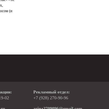
х,
осом (и
акции:
Рекламный отдел:
19-02
+7 (928) 270-90-96
.ru
arina2709096@gmail.com