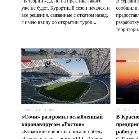
"В теории - да, но на практике такого
В середин
уже не будет. Курортный сезон начался, и
сообщили,
все решения, связанные с откатом назад,
предостав
я имею ввиду об открытии турби...
разработк
территори.
ТАМ И ТУТ
ТАМ 
22/06/2020 11:00:00
23/05/2020 1
«Сочи» разгромил ослабленный
В Красно
коронавирусом «Ростов»
предприя
работу с
«Кубанские новости» описали победу
«Сочи», как «разгром»: «10:1. «Сочи»
С 23 мая в