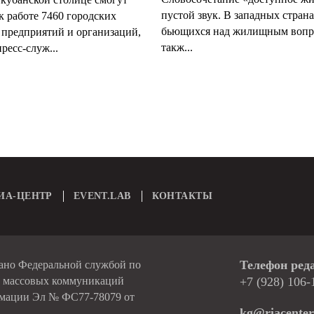
пустой звук. В западных страна
к работе 7460 городских
бьющихся над жилищным вопр
 предприятий и организаций,
такж...
ресс-служ...
ИА-ЦЕНТР
EVENT.LAB
КОНТАКТЫ
Телефон ред
вано Федеральной службой по
и массовых коммуникаций
+7 (928) 106-
рмации Эл № ФС77-78079 от
kg@riacenter