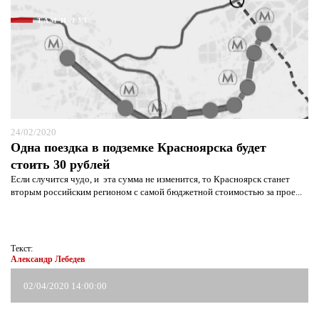
ТАМ И ТУТ
24/02/2020
Одна поездка в подземке Красноярска будет
стоить 30 рублей
Если случится чудо, и эта сумма не изменится, то Красноярск станет
вторым российским регионом с самой бюджетной стоимостью за прое...
Я согласен с
политикой конфиденциальности и
защиты информации*
Я согласен с
политикой конфиденциальности и
защиты информации*
Текст:
Александр Лебедев
02/04/2020 14:00:00