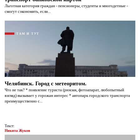
Льготная категория граждан - пенсионеры, студенты и многодетные -
смогут сэкономить, если...
Я согласен с
политикой конфиденциальности и
защиты информации*
Я согласен с
политикой конфиденциальности и
ТАМ И ТУТ
защиты информации*
Челябинск. Город с метеоритом.
Что не так? * появление туриста (рюкзак, фотоапарат, любопытный
взгляд) вызывает у горожан интерес * автопарк городского транспорта
преимущественно с...
Текст:
Никита Жуков