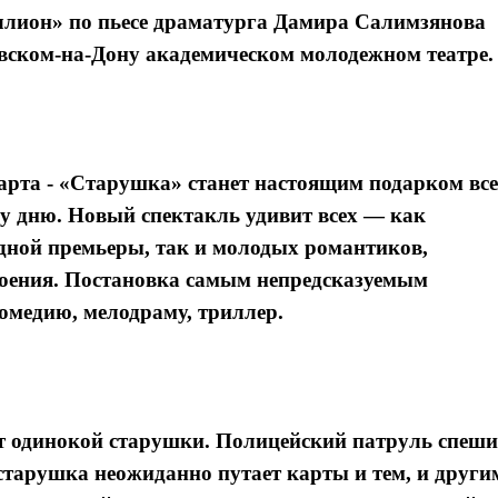
лион» по пьесе драматурга Дамира Салимзянова
овском-на-Дону академическом молодежном театре.
марта - «Старушка» станет настоящим подарком вс
 дню. Новый спектакль удивит всех — как
дной премьеры, так и молодых романтиков,
роения. Постановка самым непредсказуемым
комедию, мелодраму, триллер.
ет одинокой старушки. Полицейский патруль спеши
 старушка неожиданно путает карты и тем, и други