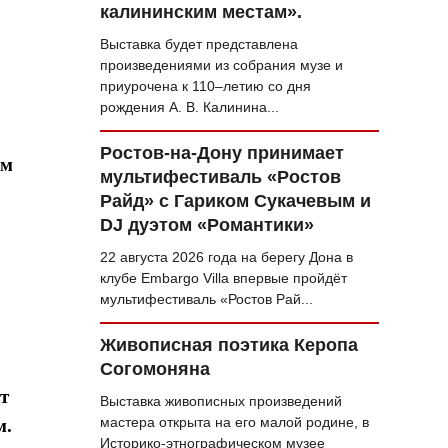
калининским местам».
Выставка будет представлена
произведениями из собрания музе и
приурочена к 110–летию со дня
рождения А. В. Калинина...
Ростов-на-Дону принимает
ем
мультифестиваль «Ростов
Райд» с Гариком Сукачевым и
DJ дуэтом «Романтики»
22 августа 2026 года на берегу Дона в
клубе Embargo Villa впервые пройдёт
мультифестиваль «Ростов Рай...
Живописная поэтика Керопа
Согомоняна
т
Выставка живописных произведений
мастера открыта на его малой родине, в
м.
Историко-этнографическом музее