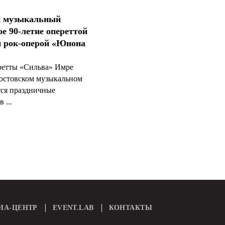
й музыкальный
ое 90-летие опереттой
и рок-оперой «Юнона
ретты «Сильва» Имре
Ростовском музыкальном
тся праздничные
 ...
ИА-ЦЕНТР
EVENT.LAB
КОНТАКТЫ