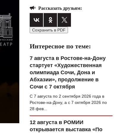
ВОПРОС НЕДЕЛИ
Рассказать друзьям:
ПРЕМЬЕРА
ТАМ И ТУТ
Сохранить в PDF
СТИЛЬ ЖИЗНИ
Интересное по теме:
ХАЙП
7 августа в Ростове-на-Дону
ЧЕЛОВЕК ОСОБЕННЫЙ
стартует «Художественная
олимпиада Сочи, Дона и
КУЛЬТ ЕДЫ
Абхазии», продолжение в
Сочи с 7 октября
АФИША
С 7 августа по 2 сентября 2026 года в
ЖУРНАЛ
Ростове-на-Дону, а с 7 октября 2026 по
28 фев...
12 августа в РОМИИ
открывается выставка «По