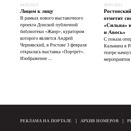
04/02/2021
26/01/2021
Лицом к лицу
Ростовски
отметит св
В рамках нового выставочного
проекта Донской публичной
«Сильва» 
библиотеки «Жанр», куратором
и Авось»
которого является Андрей
С показа опе
Чернявский, в Ростове 3 февраля
Кальмана в 
открылась выставка «Портрет».
театре начну
Изображение ...
мероприятия в
РЕКЛАМА НА ПОРТАЛЕ
АРХИВ НОМЕРОВ
Р