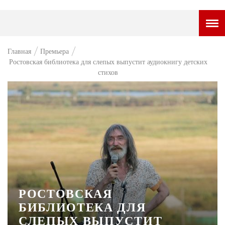
ГОРОДСКОЙ ПОРТАЛ
Главная
Премьера
Ростовская библиотека для слепых выпустит аудиокнигу детских
НОВОСТИ
стихов
ВОПРОС НЕДЕЛИ
ПРЕМЬЕРА
ТАМ И ТУТ
СТИЛЬ ЖИЗНИ
ХАЙП
ЧЕЛОВЕК ОСОБЕННЫЙ
РОСТОВСКАЯ
БИБЛИОТЕКА ДЛЯ
КУЛЬТ ЕДЫ
СЛЕПЫХ ВЫПУСТИТ
АФИША