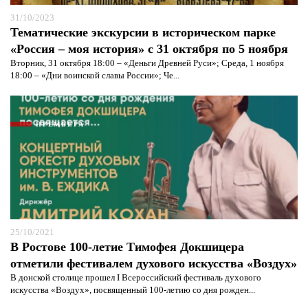
31/10/2023
Тематические экскурсии в историческом парке
«Россия – моя история» с 31 октября по 5 ноября
Вторник, 31 октября 18:00 – «Деньги Древней Руси»; Среда, 1 ноября
18:00 – «Дни воинской славы России»; Че...
ПРЕМЬЕРА
Я согласен с
политикой конфиденциальности и
защиты информации*
Я согласен с
политикой конфиденциальности и
защиты информации*
25/10/2021
В Ростове 100-летие Тимофея Докшицера
отметили фестивалем духового искусства «Воздух»
В донской столице прошел I Всероссийский фестиваль духового
искусства «Воздух», посвященный 100-летию со дня рожден...