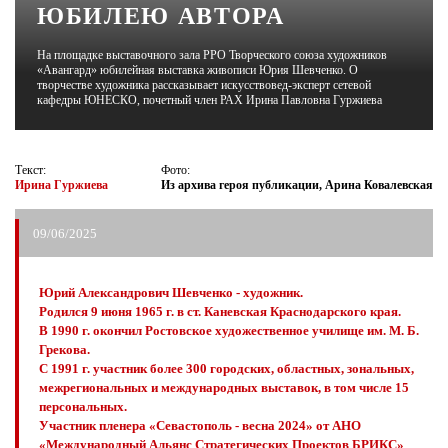
ЮБИЛЕЮ АВТОРА
ЖУРНАЛ
На площадке выставочного зала РРО Творческого союза художников
«Авангард» юбилейная выставка живописи Юрия Шевченко. О
творчестве художника рассказывает искусствовед-эксперт сетевой
кафедры ЮНЕСКО, почетный член РАХ Ирина Павловна Гуржиева
Текст:
Фото:
Ирина Гуржиева
Из архива героя публикации, Арина Ковалевская
09/06/2025
Юрий Александрович Шевченко - художник.
Родился 9 июня 1965 г. в ст. Каневская Краснодарского края.
В 1990 г. окончил Ростовское художественное училище им. М. Б.
Грекова.
С 1991 г. участник более 300 городских, областных, зональных,
межрегиональных и международных выставок, в том числе 15
персональных.
Участник пленера «Севастополь - весна 2024» от АНО
«Международный Альянс Стратегических Проектов БРИКС»