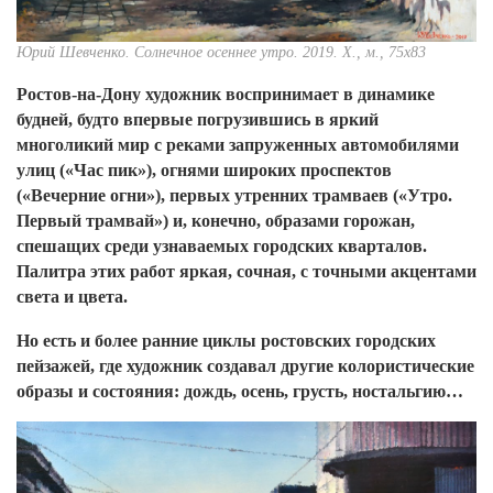
Юрий Шевченко. Солнечное осеннее
утро. 2019. Х., м., 75х83
Ростов-на-Дону художник воспринимает в динамике
будней, будто впервые погрузившись в яркий
многоликий мир с реками запруженных автомобилями
улиц («Час пик»), огнями широких проспектов
(«Вечерние огни»), первых утренних трамваев («Утро.
Первый трамвай») и, конечно, образами горожан,
спешащих среди узнаваемых городских кварталов.
Палитра этих работ яркая, сочная, с точными акцентами
света и цвета.
Но есть и более ранние циклы ростовских городских
пейзажей, где художник создавал другие колористические
образы и состояния: дождь, осень, грусть, ностальгию…