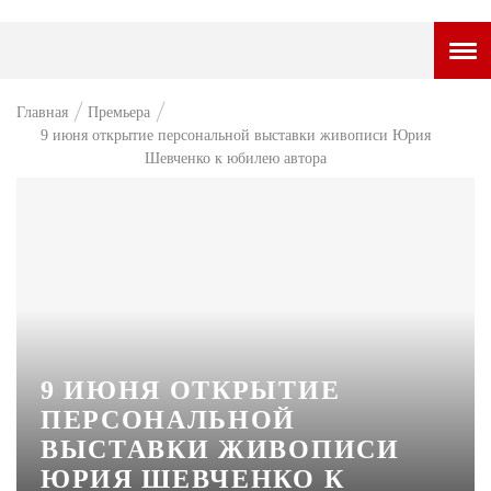
ГОРОДСКОЙ ПОРТАЛ
Главная
Премьера
9 июня открытие персональной выставки живописи Юрия
НОВОСТИ
Шевченко к юбилею автора
ВОПРОС НЕДЕЛИ
ПРЕМЬЕРА
ТАМ И ТУТ
СТИЛЬ ЖИЗНИ
ХАЙП
9 ИЮНЯ ОТКРЫТИЕ
ЧЕЛОВЕК ОСОБЕННЫЙ
ПЕРСОНАЛЬНОЙ
ВЫСТАВКИ ЖИВОПИСИ
КУЛЬТ ЕДЫ
ЮРИЯ ШЕВЧЕНКО К
АФИША