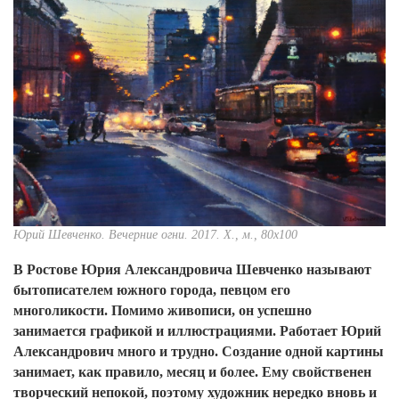
Юрий
Шевченко. Вечерние огни.
2017. Х., м., 80х100
В Ростове Юрия Александровича Шевченко называют
бытописателем южного города, певцом его
многоликости. Помимо живописи, он успешно
занимается графикой и иллюстрациями. Работает Юрий
Александрович много и трудно. Создание одной картины
занимает, как правило, месяц и более. Ему свойственен
творческий непокой, поэтому художник нередко вновь и