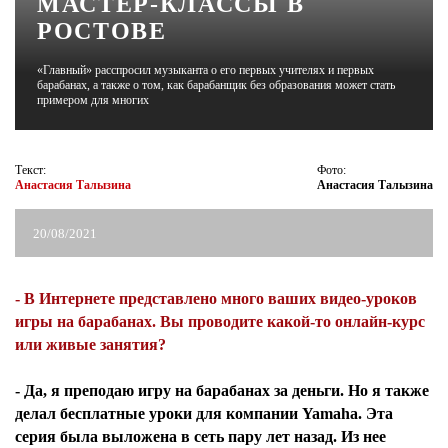
МАСТЕР-КЛАССЫ В
РОСТОВЕ
ЖУРНАЛ
«Главный» расспросил музыканта о его первых учителях и первых
барабанах, а также о том, как барабанщик без образования может стать
примером для многих
Текст:
Фото:
Анастасия Талызина
Анастасия Талызина
20/08/2021
- В Интернете представлено много ваших видео-уроков
игры на барабанах. Вы проводите какой-то онлайн-курс
или живые занятия?
- Да, я преподаю игру на барабанах за деньги. Но я также
делал бесплатные уроки для компании Yamaha. Эта
серия была выложена в сеть пару лет назад. Из нее