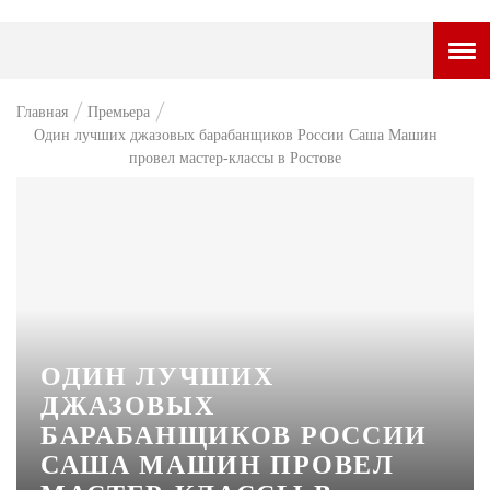
ГОРОДСКОЙ ПОРТАЛ
Главная
Премьера
Один лучших джазовых барабанщиков России Саша Машин
НОВОСТИ
провел мастер-классы в Ростове
ВОПРОС НЕДЕЛИ
ПРЕМЬЕРА
ТАМ И ТУТ
СТИЛЬ ЖИЗНИ
ХАЙП
ОДИН ЛУЧШИХ
ДЖАЗОВЫХ
ЧЕЛОВЕК ОСОБЕННЫЙ
БАРАБАНЩИКОВ РОССИИ
КУЛЬТ ЕДЫ
САША МАШИН ПРОВЕЛ
АФИША