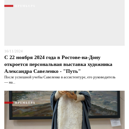
ПРЕМЬЕРА
Я согласен с
политикой конфиденциальности и
защиты информации*
Я согласен с
политикой конфиденциальности и
защиты информации*
16/11/2024
С 22 ноября 2024 года в Ростове-на-Дону
откроется персональная выставка художника
Александра Савеленко - "Путь"
После успешной учебы Савеленко в ассистентуре, его руководитель
— на...
ПРЕМЬЕРА