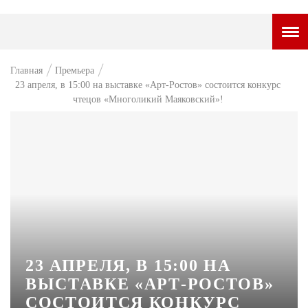
ГОРОДСКОЙ ПОРТАЛ
Главная
Премьера
23 апреля, в 15:00 на выставке «Арт-Ростов» состоится конкурс
НОВОСТИ
чтецов «Многоликий Маяковский»!
ВОПРОС НЕДЕЛИ
ПРЕМЬЕРА
ТАМ И ТУТ
СТИЛЬ ЖИЗНИ
ХАЙП
ЧЕЛОВЕК ОСОБЕННЫЙ
23 АПРЕЛЯ, В 15:00 НА
ВЫСТАВКЕ «АРТ-РОСТОВ»
КУЛЬТ ЕДЫ
СОСТОИТСЯ КОНКУРС
АФИША