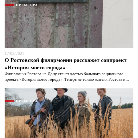
ПРЕМЬЕРА
Я согласен с
политикой конфиденциальности и
защиты информации*
Я согласен с
политикой конфиденциальности и
защиты информации*
17/03/2021
О Ростовской филармонии расскажет соцпроект
«История моего города»
Филармония Ростова-на-Дону станет частью большого социального
проекта «История моего города». Теперь не только жители Ростова и ...
ПРЕМЬЕРА