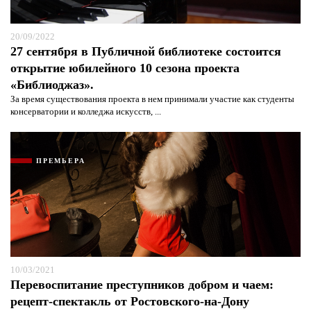
защиты информации*
Я согласен с
политикой конфиденциальности и
защиты информации*
20/09/2022
27 сентября в Публичной библиотеке состоится
открытие юбилейного 10 сезона проекта
«Библиоджаз».
За время существования проекта в нем принимали участие как студенты
консерватории и колледжа искусств, ...
ПРЕМЬЕРА
10/03/2021
Перевоспитание преступников добром и чаем:
рецепт-спектакль от Ростовского-на-Дону