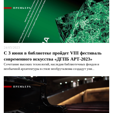
ПРЕМЬЕРА
24/05/2023
С 3 июня в библиотеке пройдет VIII фестиваль
современного искусства «ДГПБ АРТ-2023»
Сочетание высоких технологий, наследия библиотечных фондов и
необычной архитектуры в стиле необрутализма создадут уни...
ПРЕМЬЕРА
Я согласен с
политикой конфиденциальности и