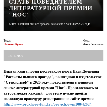
СТАТЬ ПОБЕДИТЕЛЕМ
ЛИТЕРАТУРНОЙ ПРЕМИИ
ЖУРНАЛ
"НОС"
Книга "Рассказы пьяного просода" включена в лонг-лист 2020 года
Текст:
Фото:
Никита Жуков
Анна Залетаева
08/11/2020
Первая книга прозы ростовского поэта Нади Делаланд
"Рассказы пьяного просода", вышедшая в издательстве
"Стеклограф" в 2020 году, представлена в длинном
списке литературной премии "Нос". Проголосовать за
автора может каждый - для этого нужно пройти
несложную процедуру регистрации на сайте премии
http://www.prokhorovfund.ru/projects/own/108/4268/
.