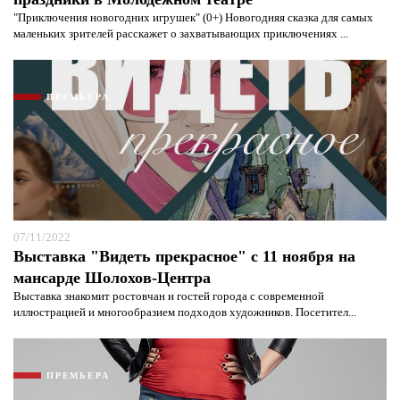
"Приключения новогодних игрушек" (0+) Новогодняя сказка для самых
маленьких зрителей расскажет о захватывающих приключениях ...
Я согласен с
политикой конфиденциальности и
защиты информации*
Я согласен с
политикой конфиденциальности и
защиты информации*
ПРЕМЬЕРА
07/11/2022
Выставка "Видеть прекрасное" с 11 ноября на
мансарде Шолохов-Центра
Выставка знакомит ростовчан и гостей города с современной
иллюстрацией и многообразием подходов художников. Посетител...
ПРЕМЬЕРА