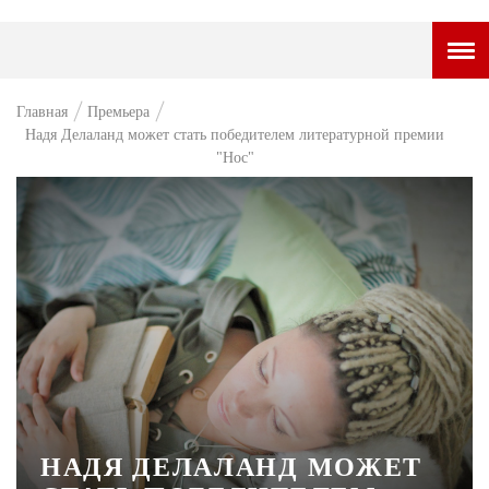
ГОРОДСКОЙ ПОРТАЛ
Главная
Премьера
Надя Делаланд может стать победителем литературной премии
НОВОСТИ
"Нос"
ВОПРОС НЕДЕЛИ
ПРЕМЬЕРА
ТАМ И ТУТ
СТИЛЬ ЖИЗНИ
ХАЙП
ЧЕЛОВЕК ОСОБЕННЫЙ
КУЛЬТ ЕДЫ
НАДЯ ДЕЛАЛАНД МОЖЕТ
АФИША