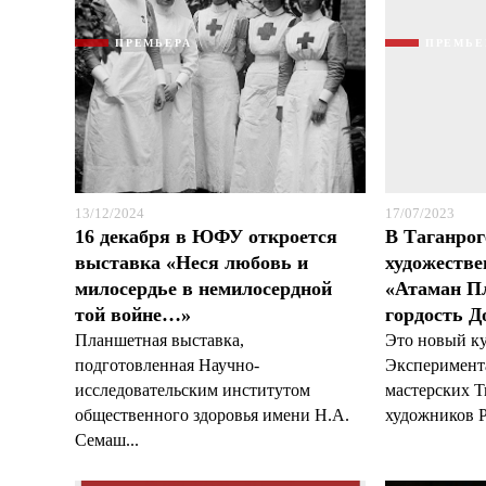
ПРЕМЬЕРА
ПРЕМЬЕ
13/12/2024
17/07/2023
16 декабря в ЮФУ откроется
В Таганрог
выставка «Неся любовь и
художестве
милосердье в немилосердной
«Атаман Пл
той войне…»
гордость Д
Планшетная выставка,
Это новый к
подготовленная Научно-
Эксперимент
исследовательским институтом
мастерских Т
общественного здоровья имени Н.А.
художников Р
Семаш...