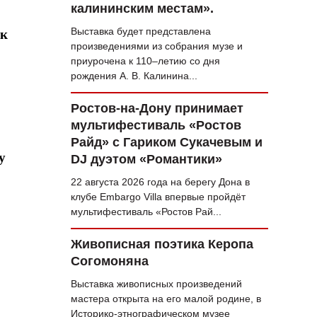
калининским местам».
Выставка будет представлена
ак
произведениями из собрания музе и
приурочена к 110–летию со дня
рождения А. В. Калинина...
Ростов-на-Дону принимает
мультифестиваль «Ростов
Райд» с Гариком Сукачевым и
у
DJ дуэтом «Романтики»
22 августа 2026 года на берегу Дона в
клубе Embargo Villa впервые пройдёт
мультифестиваль «Ростов Рай...
Живописная поэтика Керопа
Согомоняна
Выставка живописных произведений
мастера открыта на его малой родине, в
Историко-этнографическом музее