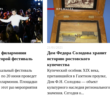
РА
ПРЕМЬЕРА
21/01/2021
я филармония
Дом Федора Солодова хранит
торой фестиваль
историю ростовского
купечества
кальный фестиваль
Купеческий особняк XIX века,
 по 20 июня проведет
притаившийся в Газетном проулке,
филармония. Площадки
Дом Ф.Н. Солодова — объект
 этот раз мероприятия
культурного наследия региональног
значения. Сегодня о...