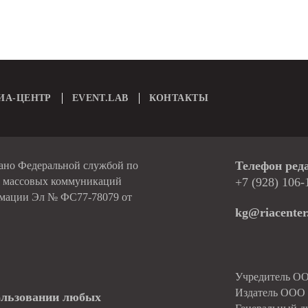
ИА-ЦЕНТР
EVENT.LAB
КОНТАКТЫ
Телефон ред
вано Федеральной службой по
и массовых коммуникаций
+7 (928) 106-
рмации Эл № ФС77-78079 от
kg@riacenter
Учредитель О
Издатель ОО
ользовании любых