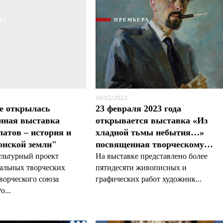
РА
ПРЕМЬЕРА
16/02/2023
Я согласен с
Я согласен с
политикой конфиденциальности и защиты информации
политикой конфиденциальности и защиты информации
е открылась
23 февраля 2023 года
нная выставка
открывается выставка «Из
атов – история и
хладной тьмы небытия…»
онской земли"
посвященная творческому…
ультурный проект
На выставке представлено более
альных творческих
пятидесяти живописных и
ворческого союза
графических работ художник...
о...