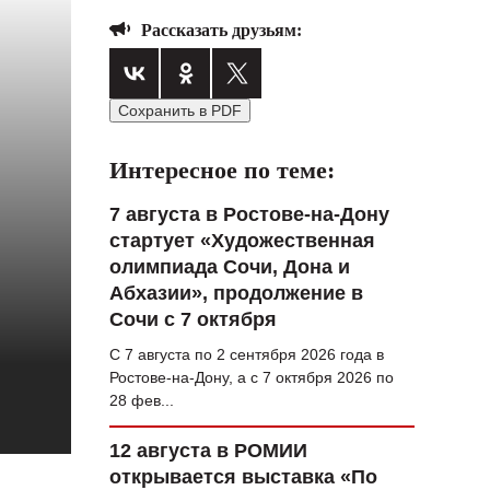
ВОПРОС НЕДЕЛИ
Рассказать друзьям:
ПРЕМЬЕРА
ТАМ И ТУТ
Сохранить в PDF
СТИЛЬ ЖИЗНИ
Интересное по теме:
ХАЙП
7 августа в Ростове-на-Дону
ЧЕЛОВЕК ОСОБЕННЫЙ
стартует «Художественная
олимпиада Сочи, Дона и
КУЛЬТ ЕДЫ
Абхазии», продолжение в
Сочи с 7 октября
АФИША
С 7 августа по 2 сентября 2026 года в
ЖУРНАЛ
Ростове-на-Дону, а с 7 октября 2026 по
28 фев...
12 августа в РОМИИ
открывается выставка «По