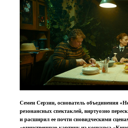
Семен Серзин, основатель объединения «
резонансных спектаклей, виртуозно перес
и расширил ее почти сновидческими сценам
«единственную картину из конкурса «Кин