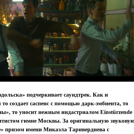
одольска» подчеркивает саундтрек. Как и
то создает саспенс с помощью дарк-эмбиента, то
ы», то уносит нежным индастриалом Einstürzende
атитистом гимне Москвы. За оригинальную звукову
» призом имени Микаэла Таривердиева с