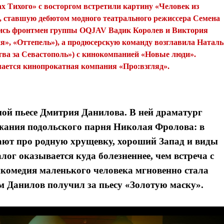
Тихого» с восторгом встретили картину «Человек из
 ставшую дебютом модного театрального режиссера Семена
лись фронтмен группы OQJAV Вадик Королев и Виктория
я», «Оттепель»), а продюсерскую команду возглавила Натал
ва за Севастополь») с кинокомпанией «Новые люди».
мается кинопрокатная компания «Про:взгляд».
ной пьесе Дмитрия Данилова. В ней драматург
ржания подольского парня Николая Фролова: в
вают про родную хрущевку, хороший Запад и виды
лог оказывается куда болезненнее, чем встреча с
комедия маленького человека мгновенно стала
м Данилов получил за пьесу «Золотую маску».