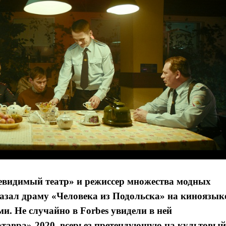
Невидимый театр» и режиссер множества модных
казал драму «Человека из Подольска» на киноязык
и. Не случайно в Forbes увидели в ней
отавра»-2020, всерьез претендующую на культовый