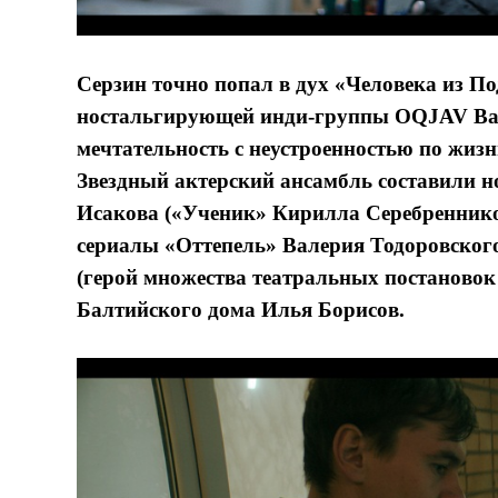
Серзин точно попал в дух «Человека из По
ностальгирующей инди-группы OQJAV Вад
мечтательность с неустроенностью по жиз
Звездный актерский ансамбль составили 
Исакова («Ученик» Кирилла Серебренник
сериалы «Оттепель» Валерия Тодоровског
(герой множества театральных постаново
Балтийского дома Илья Борисов.