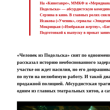
На «Кинотавре», ММКФ и «Меридианах 
Подольска» — абсурдистскую комедию,
Серзина в кино. В главных ролях сня
Исакова («Ученик», сериалы «Эпидеми
Мокрицкая («Изображая жертву», «Бит
Подготовкой к выпуску в прокат зани
«Человек из Подольска» снят по одноимен
рассказал историю необоснованного заде
участке он ждет насилия, но его допраши
по пути на нелюбимую работу. И такой диа
продажной полицией. Абсурдистская траги
одним из главных театральных хитов, а са