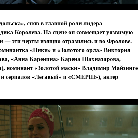
дольска», сняв в главной роли лидера
ика Королева. На сцене он совмещает уязвимую
ни — эти черты изящно отразились и во Фролове.
номинантка «Ники» и «Золотого орла» Виктория
ова, «Анна Каренина» Карена Шахназарова,
о), номинант «Золотой маски» Владимир Майзинг
к и сериалов «Легавый» и «СМЕРШ»), актер
Я согласен с
Я согласен с
политикой конфиденциальности и защиты информации
политикой конфиденциальности и защиты информации