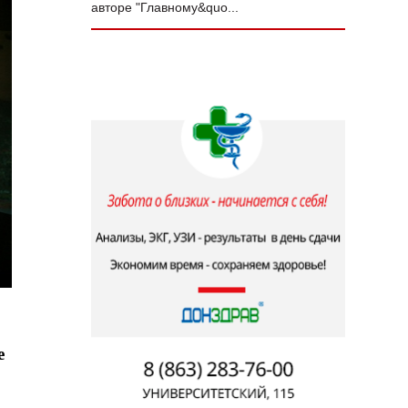
авторе "Главному&quo...
е