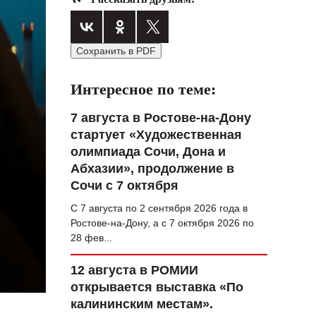
ВОПРОС НЕДЕЛИ
ПРЕМЬЕРА
Сохранить в PDF
ТАМ И ТУТ
Интересное по теме:
СТИЛЬ ЖИЗНИ
7 августа в Ростове-на-Дону
ХАЙП
стартует «Художественная
олимпиада Сочи, Дона и
ЧЕЛОВЕК ОСОБЕННЫЙ
Абхазии», продолжение в
КУЛЬТ ЕДЫ
Сочи с 7 октября
АФИША
С 7 августа по 2 сентября 2026 года в
Ростове-на-Дону, а с 7 октября 2026 по
28 фев...
ЖУРНАЛ
12 августа в РОМИИ
открывается выставка «По
калининским местам».