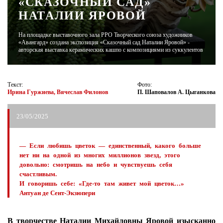
«СКАЗОЧНЫЙ САД»
НАТАЛИИ ЯРОВОЙ
ЖУРНАЛ
На площадке выставочного зала РРО Творческого союза художников
«Авангард» создана экспозиция «Сказочный сад Наталии Яровой» -
авторская выставка керамических кашпо с композициями из суккулентов
Текст:
Фото:
Ирина Гуржиева, Вячеслав Филонов
П. Шаповалов А. Цыганкова
23/05/2025
— Если любишь цветок — единственный, какого больше
нет ни на одной из многих миллионов звезд, этого
довольно: смотришь на небо и чувствуешь себя
счастливым.
И говоришь себе: «Где‑то там живет мой цветок…»
Антуан де Сент-Экзюпери
В творчестве Наталии Михайловны Яровой изысканно