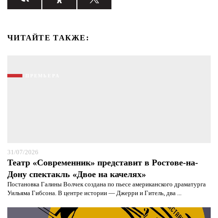
ЧИТАЙТЕ ТАКЖЕ:
ПРЕМЬЕРА
31/07/2026
Театр «Современник» представит в Ростове-на-
Я согласен с
политикой конфиденциальности и
Дону спектакль «Двое на качелях»
защиты информации*
Я согласен с
политикой конфиденциальности и
Постановка Галины Волчек создана по пьесе американского драматурга
защиты информации*
Уильяма Гибсона. В центре истории — Джерри и Гитель, два ...