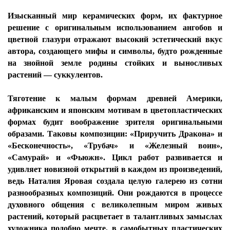
Изысканный мир керамических форм, их фактурное
решение с оригинальным использованием ангобов и
цветной глазури отражают высокий эстетический вкус
автора, создающего мифы и символы, будто рожденные
на знойной земле родины стойких и выносливых
растений — суккулентов.
Тяготение к малым формам древней Америки,
африканским и японским мотивам в цветопластических
формах будит воображение зрителя оригинальными
образами. Таковы композиции: «Приручить Дракона» и
«Бесконечность», «Трубач» и «Железный воин»,
«Самурай» и «Фьюжн». Цикл работ развивается и
удивляет новизной открытий в каждом из произведений,
ведь Наталия Яровая создала целую галерею из сотни
разнообразных композиций. Они рождаются в процессе
духовного общения с великолепным миром живых
растений, который расцветает в талантливых замыслах
художника подобно мечте, в самобытных пластических