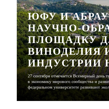
ЮФУ И АБРА
НАУЧНО-ОБР
ПЛОЩАДКУ Д
ВИНОДЕЛИЯ 
ИНДУСТРИИ 
27 сентября отмечается Всемирный день т
в экономику мирового сообщества и разв
федеральном университете развивают эко