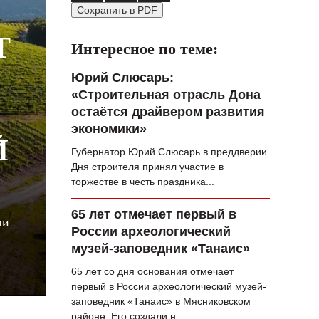
Сохранить в PDF
ВОПРОС НЕДЕЛИ
Т
ПРЕМЬЕРА
Интересное по теме:
ТАМ И ТУТ
Юрий Слюсарь:
«Строительная отрасль Дона
СТИЛЬ ЖИЗНИ
остаётся драйвером развития
ХАЙП
экономики»
Й
Губернатор Юрий Слюсарь в преддверии
ЧЕЛОВЕК ОСОБЕННЫЙ
Дня строителя принял участие в
КУЛЬТ ЕДЫ
торжестве в честь праздника...
АФИША
65 лет отмечает первый в
ли
России археологический
ЖУРНАЛ
музей-заповедник «Танаис»
65 лет со дня основания отмечает
первый в России археологический музей-
заповедник «Танаис» в Мясниковском
районе. Его создали н...