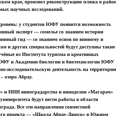
ском крае, произвел реконструкцию пляжа в райо
имых научных исследований.
уровень: у студентов ЮФУ появится возможность
винный эксперт — сомелье со знанием истории
 винный гид — со знанием основ по винному и
ам и других специальностей будут доступны такие
учёные из Института туризма и креативных
 ЮФУ и Академии биологии и биотехнологии ЮФУ
учно-исследовательскую деятельность на территории
 озеро Абрау.
» и НИИ виноградарства и виноделия «Магарач»
ниверситета будут вести работы в области
ограда. Все эти направления совместной
шого проекта — «Школа Абрау-Дюрсо» в Южном