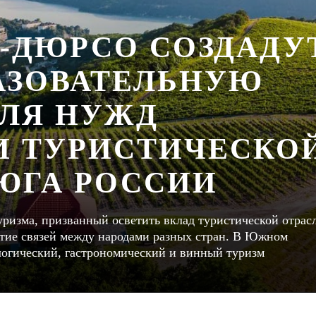
У-ДЮРСО СОЗДАДУ
АЗОВАТЕЛЬНУЮ
ЛЯ НУЖД
И ТУРИСТИЧЕСКО
ЮГА РОССИИ
уризма, призванный осветить вклад туристической отрас
итие связей между народами разных стран. В Южном
логический, гастрономический и винный туризм