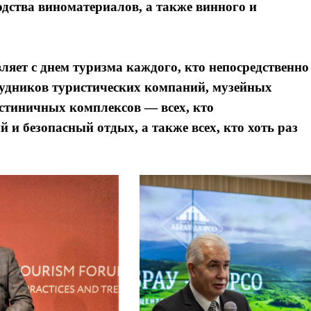
одства виноматериалов, а также винного и
яет с днем туризма каждого,
кто непосредственно
трудников туристических компаний, музейных
остиничных комплексов — всех, кто
и безопасный отдых, а также всех, кто хоть раз
Я согласен с
Я согласен с
политикой конфиденциальности и защиты информации
политикой конфиденциальности и защиты информации