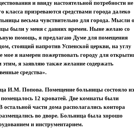
уществования и ввиду настоятельной потребности не
го класса призреваются средствами города далеко
ольницы весьма чувствительно для города. Мысли 
ицы были у меня с давних времен. Ныне желаю со
льную помощь, я предлагаю Думе для помещения
ом, стоящий напротив Успенской церкви, на углу
ие мое я намерен пожертвовать городу для открыти
этим, я заявляю также желание содержать
венные средства».
пца И.М. Попова. Помещение больницы состояло и
 помещалось 12 кроватей. Две комнаты были
В остальной части дома располагались контора
Я согласен с
Я согласен с
политикой конфиденциальности и защиты информации
политикой конфиденциальности и защиты информации
 размещались во дворе. Больница была хорошо
рудованием и инструментарием.