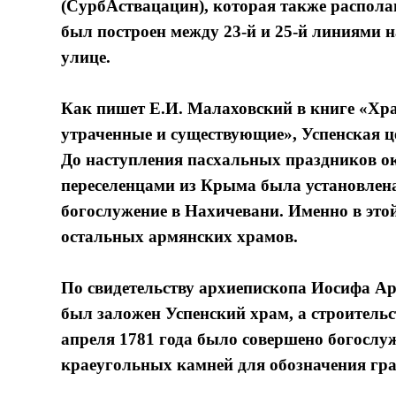
(СурбАствацацин), которая также располага
был построен между 23-й и 25-й линиями 
улице.
Как пишет Е.И. Малаховский в книге «Хра
утраченные и существующие», Успенская ц
До наступления пасхальных праздников ок
переселенцами из Крыма была установлена
богослужение в Нахичевани. Именно в это
остальных армянских храмов.
По свидетельству архиепископа Иосифа Арг
был заложен Успенский храм, а строительст
апреля 1781 года было совершено богослу
краеугольных камней для обозначения гр