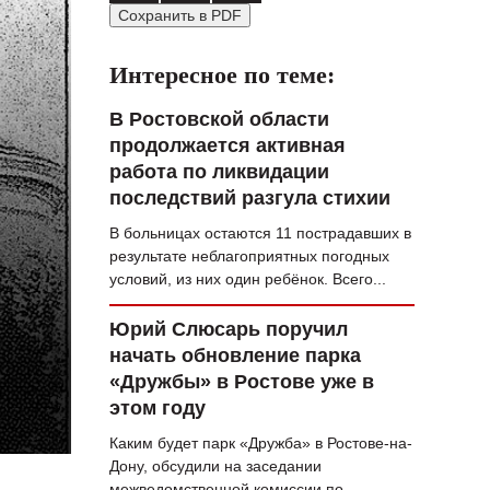
Сохранить в PDF
ВОПРОС НЕДЕЛИ
ПРЕМЬЕРА
Интересное по теме:
ТАМ И ТУТ
В Ростовской области
продолжается активная
СТИЛЬ ЖИЗНИ
работа по ликвидации
ХАЙП
последствий разгула стихии
В больницах остаются 11 пострадавших в
ЧЕЛОВЕК ОСОБЕННЫЙ
результате неблагоприятных погодных
КУЛЬТ ЕДЫ
условий, из них один ребёнок. Всего...
АФИША
Юрий Слюсарь поручил
начать обновление парка
ЖУРНАЛ
«Дружбы» в Ростове уже в
этом году
Каким будет парк «Дружба» в Ростове-на-
Дону, обсудили на заседании
межведомственной комиссии по