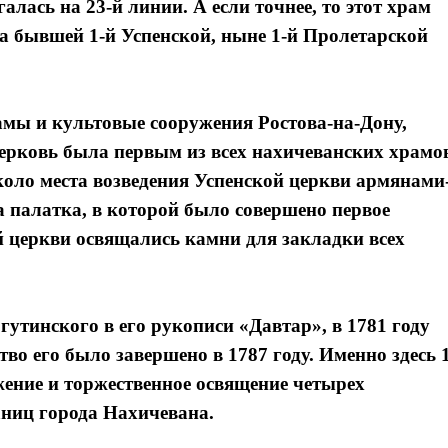
лась на 23-й линии. А если точнее, то этот храм
на бывшей 1-й Успенской, ныне 1-й Пролетарской
мы и культовые сооружения Ростова-на-Дону,
ерковь была первым из всех нахичеванских храмо
оло места возведения Успенской церкви армянами
 палатка, в которой было совершено первое
й церкви освящались камни для закладки всех
утинского в его рукописи «Давтар», в 1781 году
во его было завершено в 1787 году. Именно здесь 
жение и торжественное освящение четырех
аниц города Нахичевана.