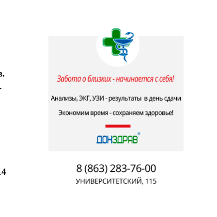
в.
-
14